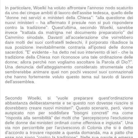
In particolare, Woelki ha voluto affrontare l'annoso nodo scaturito
da uno dei cinque ambiti di lavoro dell'assise tedesca, quello delle
"donne nei servizi e ministeri della Chiesa": "alla questione dei
nuovi ministeri – ha affermato il presule non si può rispondere
contro la tradizione". Quest'ultima, secondo Woelki, sarebbe
invece "trattata da matrigna nel documento preparatorio" del
Cammino sinodale. Davanti all'accelerazione che vorrebbero
dare molti dei suoi confratelli tedeschi, il porporato ribadisce la
sua posizione inevitabilmente contraria all'ipotesi delle donne
sacerdoti. "E' evidente - ha detto nel suo intervento di ieri - che la
tradizione della Chiesa non riconosce una tale ordinazione delle
donne; allora perché non vogliamo ascoltare la Parola di Dio?".
Una denuncia dell'atteggiamento considerato strumentale che
sembrerebbe animare quei non pochi vescovi suoi connazionali
che hanno fortemente voluto questo tema sul tavolo di lavoro
dell'assemblea.
Secondo Woelki, si "vuole preparare quest'ordinazione
abbastanza deliberatamente e se questo non dovesse riuscire si
dovrebbero creare nuovi ministeri". Questo scenario, però, viene
auspicato non per soddisfare "bisogni concreti" ma come
"risposta alla sensibilità" dei molti che "percepiscono l'esclusione
delle donne dai ministeri ordinati come offensiva e ingiusta". Una
via non percorribile per l'arcivescovo di Colonia che si è detto
d'accordo a trovare risposte a questa domanda, ma a patto che
esse non siano "contro la tradizione". Nelle sue parole è emersa