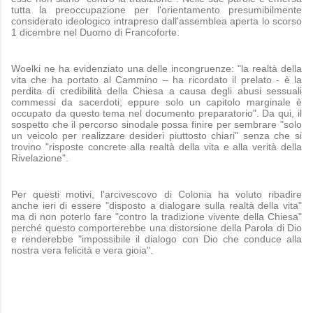
tutta la preoccupazione per l'orientamento presumibilmente
considerato ideologico intrapreso dall'assemblea aperta lo scorso
1 dicembre nel Duomo di Francoforte.
Woelki ne ha evidenziato una delle incongruenze: "la realtà della
vita che ha portato al Cammino – ha ricordato il prelato - è la
perdita di credibilità della Chiesa a causa degli abusi sessuali
commessi da sacerdoti; eppure solo un capitolo marginale è
occupato da questo tema nel documento preparatorio". Da qui, il
sospetto che il percorso sinodale possa finire per sembrare "solo
un veicolo per realizzare desideri piuttosto chiari" senza che si
trovino "risposte concrete alla realtà della vita e alla verità della
Rivelazione".
Per questi motivi, l'arcivescovo di Colonia ha voluto ribadire
anche ieri di essere "disposto a dialogare sulla realtà della vita"
ma di non poterlo fare "contro la tradizione vivente della Chiesa"
perché questo comporterebbe una distorsione della Parola di Dio
e renderebbe "impossibile il dialogo con Dio che conduce alla
nostra vera felicità e vera gioia".