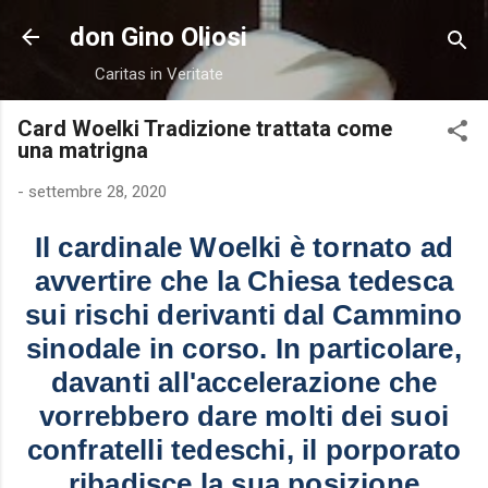
Passa ai contenuti principali
don Gino Oliosi
Caritas in Veritate
Card Woelki Tradizione trattata come
una matrigna
-
settembre 28, 2020
Il cardinale Woelki è tornato ad
avvertire che la Chiesa tedesca
sui rischi derivanti dal Cammino
sinodale in corso. In particolare,
davanti all'accelerazione che
vorrebbero dare molti dei suoi
confratelli tedeschi, il porporato
ribadisce la sua posizione