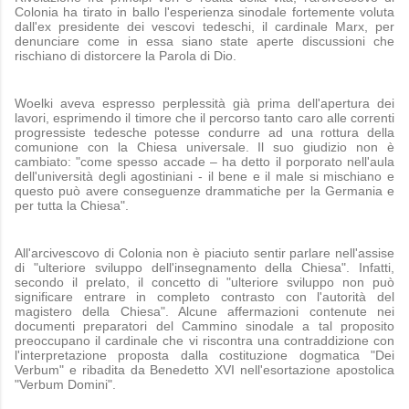
Colonia ha tirato in ballo l'esperienza sinodale fortemente voluta
dall'ex presidente dei vescovi tedeschi, il cardinale Marx, per
denunciare come in essa siano state aperte discussioni che
rischiano di distorcere la Parola di Dio.
Woelki aveva espresso perplessità già prima dell'apertura dei
lavori, esprimendo il timore che il percorso tanto caro alle correnti
progressiste tedesche potesse condurre ad una rottura della
comunione con la Chiesa universale. Il suo giudizio non è
cambiato: "come spesso accade – ha detto il porporato nell'aula
dell'università degli agostiniani - il bene e il male si mischiano e
questo può avere conseguenze drammatiche per la Germania e
per tutta la Chiesa".
All'arcivescovo di Colonia non è piaciuto sentir parlare nell'assise
di "ulteriore sviluppo dell'insegnamento della Chiesa". Infatti,
secondo il prelato, il concetto di "ulteriore sviluppo non può
significare entrare in completo contrasto con l'autorità del
magistero della Chiesa". Alcune affermazioni contenute nei
documenti preparatori del Cammino sinodale a tal proposito
preoccupano il cardinale che vi riscontra una contraddizione con
l'interpretazione proposta dalla costituzione dogmatica "Dei
Verbum" e ribadita da Benedetto XVI nell'esortazione apostolica
"Verbum Domini".