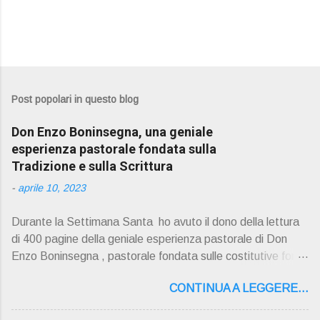
Post popolari in questo blog
Don Enzo Boninsegna, una geniale
esperienza pastorale fondata sulla
Tradizione e sulla Scrittura
-
aprile 10, 2023
Durante la Settimana Santa ho avuto il dono della lettura
di 400 pagine della geniale esperienza pastorale di Don
Enzo Boninsegna , pastorale fondata sulle costitutive fon ti
della Rivelazione, Tradizi o ne e Scrittura : è la parola di
CONTINUA A LEGGERE...
Dio giunta in continuit à ecclesiale a noi per mezzo di Gesù,
degli Apostoli e dei loro successori . Io don Gino Oliosi v