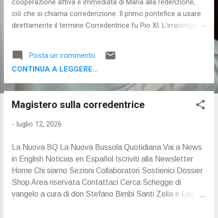
cooperazione attiva e immediata di Maria alla redenzione,
ciò che si chiama corredenzione. Il primo pontefice a usare
direttamente il termine Corredentrice fu Pio XI. L’importanza
del magistero ordinario reiterato. Catechismo 12_07_2026
Proseguiamo le nostre catechesi sulla mediazione di Maria
Posta un commento
Santissima in quella fase precedente all’acquisizione delle
CONTINUA A LEGGERE...
grazie che chiamiamo corredenzione. La scorsa volta
abbiamo visto le posizioni sostenute da diverse correnti
della teologiaMagistero sulla corredentrice Luisella Scrosati
Magistero sulla corredentrice
Se guardiamo al magistero dei papi, da Leone XIII in poi, è
chiarissima la cooperazione attiva e immediata di Maria alla
-
luglio 12, 2026
redenzione, ciò che si chiama corredenzione. Il primo
pontefice a usare direttamente il termine Corredentrice fu
La Nuova BQ La Nuova Bussola Quotidiana Vai a News
Pio XI. L’importanza del magistero ordinario reiterato.
in English Noticias en Español Iscriviti alla Newsletter
Catechismo 12_07_2026 Proseguiamo le nostre catec...
Home Chi siamo Sezioni Collaboratori Sostienici Dossier
Shop Area riservata Contattaci Cerca Schegge di
vangelo a cura di don Stefano Bimbi Santi Zelia e Luigi
Martin a cura di Ermes Dovico Home Catechismo Luisella
Scrosati Luisella Scrosati Ora di dottrina / 217 – La