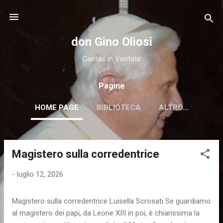
Passa ai contenuti principali
don Gino Oliosi
Caritas in Veritate
Pagine
HOME PAGE
BIBLIOTECA
ALTRO…
Magistero sulla corredentrice
P
o
-
luglio 12, 2026
s
t
Magistero sulla corredentrice Luisella Scrosati Se guardiamo
al magistero dei papi, da Leone XIII in poi, è chiarissima la