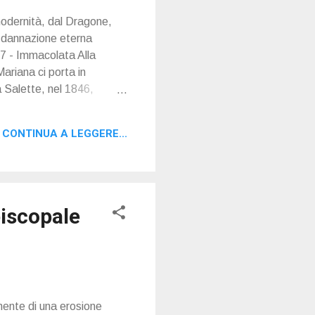
modernità, dal Dragone,
a dannazione eterna
87 - Immacolata Alla
Mariana ci porta in
 Salette, nel 1846,
rigi, in Rue du Bac, per le
re la famosissima “Medaglia
CONTINUA A LEGGERE...
na nutriti da milioni di
piscopale
mente di una erosione