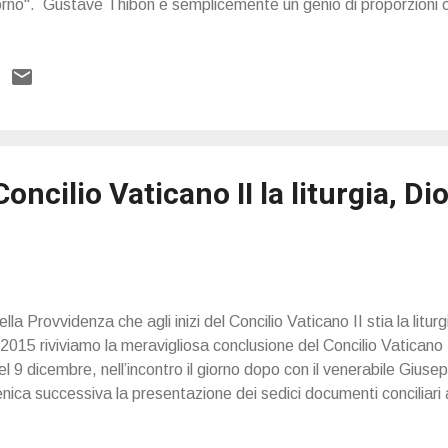
torno". Gustave Thibon è semplicemente un genio di proporzioni 
samo per l'intelletto e per l'anima in questi tempi terribili. Legge
etranti, arguti e profondi si ritrova quella pace del pensiero dell
rrire nel flusso ossessivo di un presente che non finisce mai di st
 caratterizza. Eccone un brano fulminate: Chiesa moderna (così
parte di certi chierici “aperti” al mondo): un’anziana signora ch
..
Concilio Vaticano II la liturgia, Dio
a Provvidenza che agli inizi del Concilio Vaticano II stia la liturgi
2015 riviviamo la meravigliosa conclusione del Concilio Vaticano
el 9 dicembre, nell’incontro il giorno dopo con il venerabile Giuse
ca successiva la presentazione dei sedici documenti conciliari a