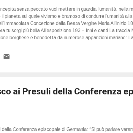
cepita senza peccato vuol mettere in guardia l’umanità, nella 
 il pianeta sul quale viviamo e bramoso di condurre l’umanità all
ell’Immacolata Concezione della Beata Vergine Maria All’inizio 1
a tu sorgi più bella All’esposizione 193 – Inni e canti La traccia 
luzione borghese e benedetta da numerose apparizioni mariane: La
isin, nel 1876... Andiamo dunque in Francia e nello specifico a Pa
30 a Caterina Labouré, in seguito alle quali la santa fece conia
usa in tutto il mondo, segno dell’amore e della fiducia nella Madon
co ai Presuli della Conferenza e
 della Conferenza episcopale di Germania: “Si può parlare vera