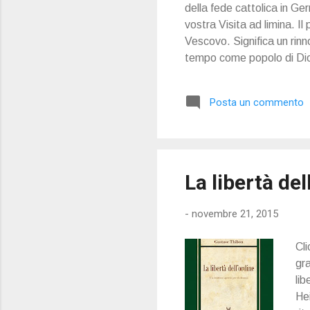
della fede cattolica in Ger
vostra Visita ad limina. I
Vescovo. Significa un rinn
tempo come popolo di Dio
Posta un commento
La libertà de
-
novembre 21, 2015
Cli
gra
lib
Hei