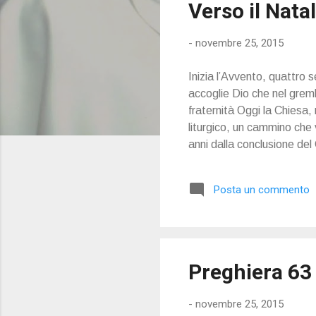
Verso il Nata
t
-
novembre 25, 2015
Inizia l’Avvento, quattro 
accoglie Dio che nel grem
fraternità Oggi la Chiesa,
liturgico, un cammino che v
anni dalla conclusione del 
nel Rito Romano, dalle qu
Posta un commento
Preghiera 63
-
novembre 25, 2015