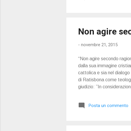
Non agire sec
-
novembre 21, 2015
“Non agire secondo ragione
dalla sua immagine cristia
cattolica e sia nel dialog
di Ratisbona come teologo.
giudizio: ”In considerazione
compiutasi nella Chiesa a
Posta un commento