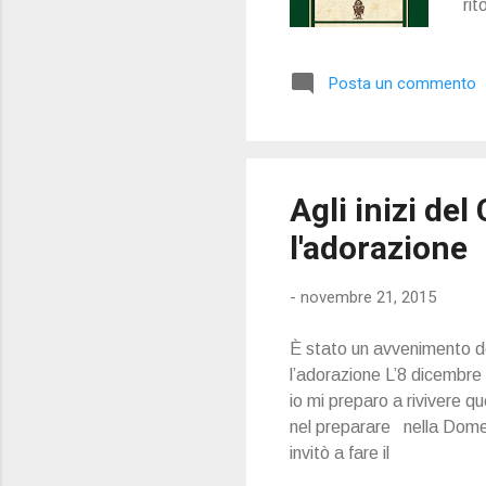
ri
bal
pen
Posta un commento
sma
lo
da 
rin.
Agli inizi del 
l'adorazione
-
novembre 21, 2015
È stato un avvenimento dell
l’adorazione L’8 dicembre 
io mi preparo a rivivere qu
nel preparare nella Domeni
invitò a fare il