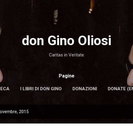
Passa ai contenuti principali
don Gino Oliosi
Caritas in Veritate
Pagine
TECA
I LIBRI DI DON GINO
DONAZIONI
DONATE (E
novembre, 2015