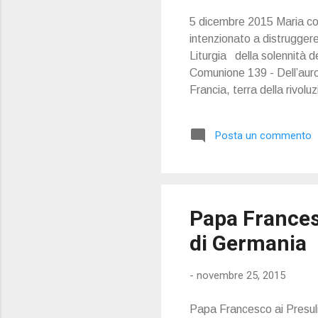
5 dicembre 2015 Maria con
intenzionato a distruggere
Liturgia della solennità d
Comunione 139 - Dell’auror
Francia, terra della rivo
Lourdes, nel 1858, Pellevo
apparizioni occorse nel 18
Posta un commento
Miracolosa” che è oggi diff
fedeli di ogni lingu...
Papa Frances
di Germania
-
novembre 25, 2015
Papa Francesco ai Presuli