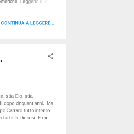
omeriche. Leggerlo è un
ndo questi brani acuti e
a verità che rischiamo di
CONTINUA A LEGGERE...
upirci per la bestialità che
 come viene rappresentata
e tenta maldestramente di
,
a, stia Dio, stia
 II dopo cinquant’anni. Ma
ppe Carraro tutto intento
 tutta la Diocesi. E mi