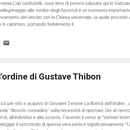
mania Cari confratelli, sono lieto di potervi salutare qui in Vatica
l pellegrinaggio alle tombe degli Apostoli è un momento importante 
ovamento del vincolo con la Chiesa universale, la quale procede a
 in cammino, portando fedelmente il
ll'ordine di Gustave Thibon
cca per info e acquisti di Giovanni Zenone La libertà dell'ordine , u
nde “filosofo-contadino” sulla necessità di riportare Dio al centr
ertà, all’individuo e alla società. Facendo il verso ai "sentieri inter
degger il sottotitolo di questa vera perla è significativamente "U