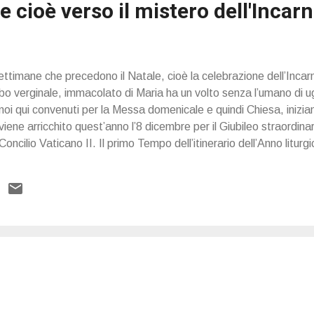
le cioè verso il mistero dell'Incar
settimane che precedono il Natale, cioè la celebrazione dell’Incar
bo verginale, immacolato di Maria ha un volto senza l’umano di ug
 noi qui convenuti per la Messa domenicale e quindi Chiesa, iniz
iene arricchito quest’anno l’8 dicembre per il Giubileo straordinar
Concilio Vaticano II. Il primo Tempo dell’itinerario dell’Anno litur
attro settimane che precedono il Natale del Signore,