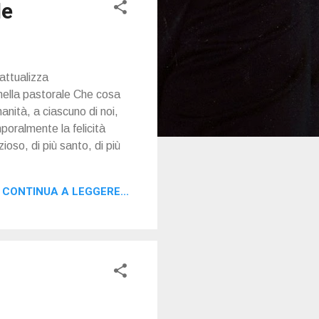
le
attualizza
nella pastorale Che cosa
manità, a ciascuno di noi,
mporalmente la felicità
oso, di più santo, di più
CONTINUA A LEGGERE...