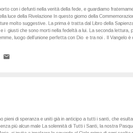
pporto con i defunti nella verità della fede, e guardiamo fratername
nella luce della Rivelazione In questo giorno della Commemorazione 
tture molto suggestive. La prima è tratta dal Libro della Sapienza
 i giusti che sono morti nella fedeltà a lui. La seconda lettura, 
mme, luogo dell’unione perfetta con Dio e tra noi . Il Vangelo è q
la morte esse si attuano in pienezza. Ieri la fes ta di Tutti i San
rusalemme celeste che è nostra madre, come ci ha detto il Prefazio
 a queste realtà ultime presenti in ogni scelta morale, commemoria
o pieni di speranza e uniti già in anticipo a tutti i santi, che esul
senza più alcun male La solennità di Tutti i Santi, la nostra Pas