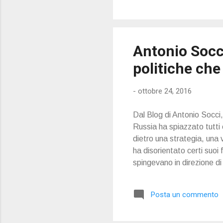
Antonio Socci
politiche ch
-
ottobre 24, 2016
Dal Blog di Antonio Socci
Russia ha spiazzato tutti
dietro una strategia, una v
ha disorientato certi suoi 
spingevano in direzione di
duo Obama/Clinton. Matteo 
stato accolto con grandi o
Posta un commento