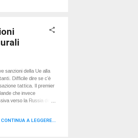
ioni
urali
e sanzioni della Ue alla
i. Difficile dire se c’è
sazione tattica. Il premier
ollande che invece
ssiva verso la Russia del
i Stati Uniti, dove era
CONTINUA A LEGGERE...