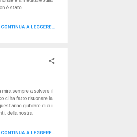
 morale e a meditare sulla
non è stato
CONTINUA A LEGGERE...
a mira sempre a salvare il
o ci ha fatto risuonare la
uest’anno giubilare di cui
nti, della nostra
CONTINUA A LEGGERE...