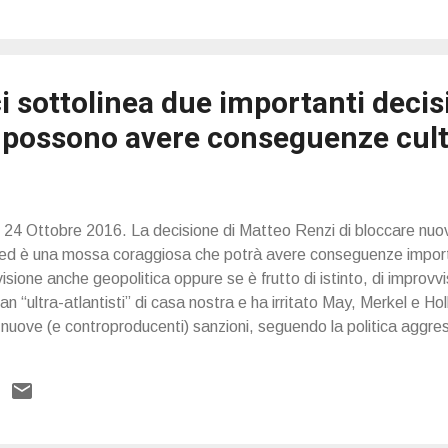
 sottolinea due importanti decis
e possono avere conseguenze cult
, 24 Ottobre 2016. La decisione di Matteo Renzi di bloccare nuov
 ed è una mossa coraggiosa che potrà avere conseguenze important
isione anche geopolitica oppure se è frutto di istinto, di improvvi
fan “ultra-atlantisti” di casa nostra e ha irritato May, Merkel e H
 nuove (e controproducenti) sanzioni, seguendo la politica aggre
ha sorpreso anche perché era di ritorno proprio dal viaggio negl
nori ed era stata declamata ai quattro venti la coincidenza di