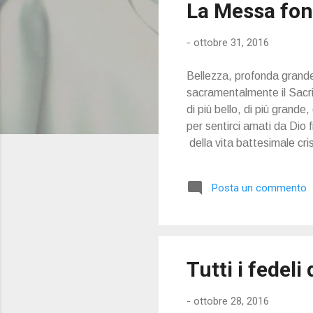
La Messa font
t
-
ottobre 31, 2016
Bellezza, profonda grande
sacramentalmente il Sacri
di più bello, di più grande
per sentirci amati da Dio f
della vita battesimale cri
Posta un commento
Tutti i fedeli
-
ottobre 28, 2016