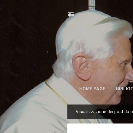
HOME PAGE
BIBLIO
Visualizzazione dei post da o
P
o
s