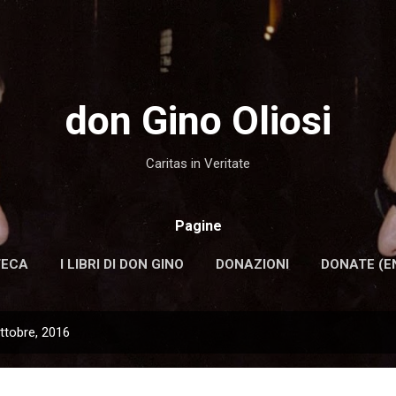
Passa ai contenuti principali
don Gino Oliosi
Caritas in Veritate
Pagine
TECA
I LIBRI DI DON GINO
DONAZIONI
DONATE (E
ttobre, 2016