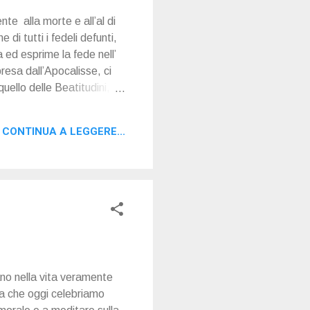
nte alla morte e all’al di
di tutti i fedeli defunti,
 ed esprime la fede nell’
presa dall’Apocalisse, ci
uello delle Beatitudini, e
ti ci ha fatto contemplare
 di Tutti i Santi. Oggi,
CONTINUA A LEGGERE...
mo tutti i fedeli defunti,
tano nella vita veramente
qua che oggi celebriamo