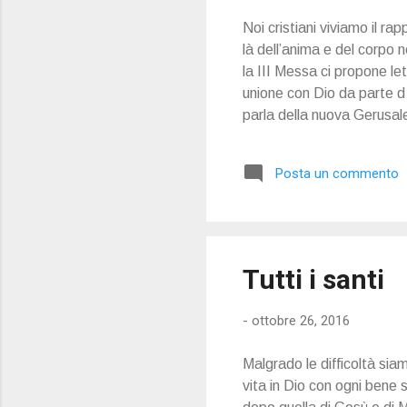
Noi cristiani viviamo il ra
là dell’anima e del corpo 
la III Messa ci propone le
unione con Dio da parte d e
parla della nuova Gerusale
ci fa capire che solo dopo 
“la città del cielo, la Ge
Posta un commento
con l’animo ancora rivolto
...
Tutti i santi
-
ottobre 26, 2016
Malgrado le difficoltà siam
vita in Dio con ogni bene 