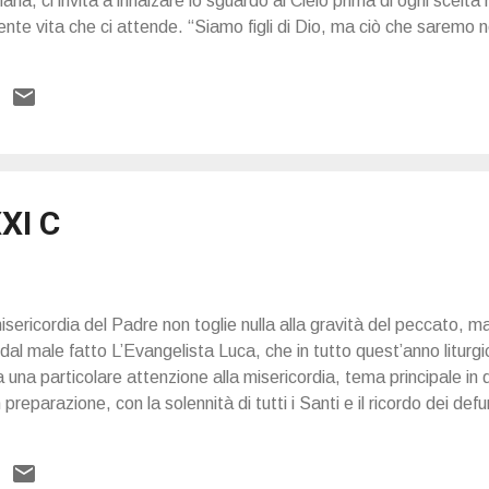
ria, ci invita a innalzare lo sguardo al Cielo prima di ogni scelta
nte vita che ci attende. “Siamo figli di Dio, ma ciò che saremo 
XI C
isericordia del Padre non toglie nulla alla gravità del peccato, m
dal male fatto L’Evangelista Luca, che in tutto quest’anno liturgic
 una particolare attenzione alla misericordia, tema principale in q
preparazione, con la solennità di tutti i Santi e il ricordo dei defu