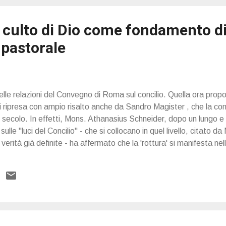
l culto di Dio come fondamento d
 pastorale
elle relazioni del Convegno di Roma sul concilio. Quella ora prop
ni ripresa con ampio risalto anche da Sandro Magister , che la con
I secolo. In effetti, Mons. Athanasius Schneider, dopo un lungo e 
ulle "luci del Concilio" - che si collocano in quel livello, citato d
e verità già definite - ha affermato che la 'rottura' si manifesta nel