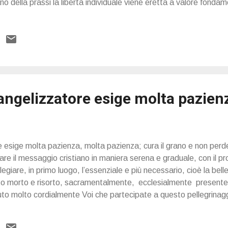
no della prassi la libertà individuale viene eretta a valore fondame
ri valori dovrebbero sottostare. Così Dio rimane escluso dalla cul
gi il libro suggerito dal Papa! Clicca C’è un’insidia che percorre i
obalizzazione dell’uniformità egemonica” caratterizzata dal “pensi
le, in nome di un progressismo che poi si rivela adolescenziale, n
prie tradizioni e la propria identità. Quello che ci deve consolare
 sempre il Signore fede...
angelizzatore esige molta pazien
e esige molta pazienza, molta pazienza; cura il grano e non perd
tare il messaggio cristiano in maniera serena e graduale, con il 
legiare, in primo luogo, l’essenziale e più necessario, cioè la bel
isto morto e risorto, sacramentalmente, ecclesialmente presente p
Saluto molto cordialmente Voi che partecipate a questo pellegrinag
cia Commissione per l’America Latina, sotto la protezione di Nos
 affetto, la mia vicinanza e il mio desiderio di essere con Voi, vog