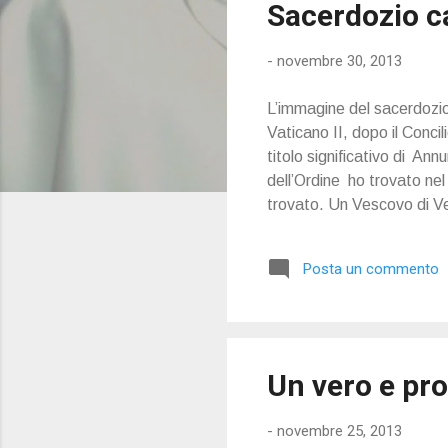
Sacerdozio ca
t
-
novembre 30, 2013
L’immagine del sacerdozio 
Vaticano II, dopo il Conci
titolo significativo di Ann
dell’Ordine ho trovato ne
trovato. Un Vescovo di Ve
liceità come frutto di in
sacerdozio
Posta un commento
Un vero e pro
-
novembre 25, 2013