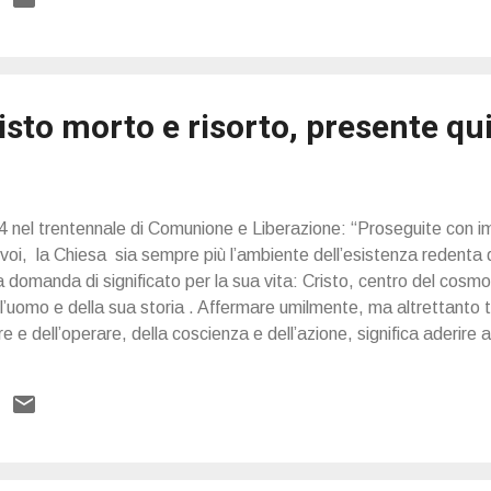
oni, come contributo a questi giorni di incontro. Aparecida , pr
sione, di realizzare...
isto morto e risorto, presente qui
84 nel trentennale di Comunione e Liberazione: “Proseguite con 
voi, la Chiesa sia sempre più l’ambiente dell’esistenza redenta
a domanda di significato per la sua vita: Cristo, centro del cosmo 
ell’uomo e della sua storia . Affermare umilmente, ma altrettant
re e dell’operare, della coscienza e dell’azione, significa aderire
ria sul mondo. In questo sta la ricchezza della vostra partecipaz
na così compresa e vissuta genera una presenza che pone in ogn
evento di Cristo (…) vive come orizzonte pieno di verità per l’u
Cristo presente qui e ora,...