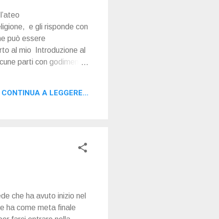
l’ateo
ligione, e gli risponde con
che può essere
orto al mio Introduzione al
alcune parti con godimento
entatezza
elta di andare oltre la
CONTINUA A LEGGERE...
 del principio di realtà”
de che ha avuto inizio nel
che ha come meta finale