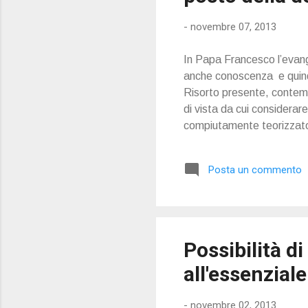
-
novembre 07, 2013
In Papa Francesco l’evange
anche conoscenza e quindi 
Risorto presente, conte
di vista da cui considerare
compiutamente teorizzato 
vita quotidiana della base
la dottrina ha perso di imp
Posta un commento
del magistero del Papa e 
Possibilità di
all'essenziale
-
novembre 02, 2013