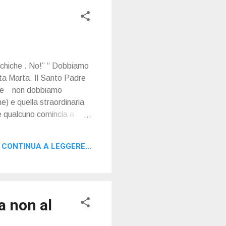
ichiche . No!” “ Dobbiamo
nta Marta. Il Santo Padre
o che non dobbiamo
ne) e quella straordinaria
e qualcuno comincia a
preghiera ci libera. Oggi
uire la figura di Gesù
CONTINUA A LEGGERE...
el Crocefisso risorto
a non al