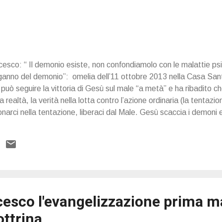
co: “ Il demonio esiste, non confondiamolo con le malattie ps
inganno del demonio”: omelia dell’11 ottobre 2013 nella Casa Sa
i può seguire la vittoria di Gesù sul male “a metà” e ha ribadit
a realtà, la verità nella lotta contro l’azione ordinaria (la tentazio
arci nella tentazione, liberaci dal Male. Gesù scaccia i demoni 
uire la forza del Signore”: dal male che viene dal maligno solo la 
ando fiducia solo nella scienza è forte la tentazione di voler smin
 storico di allora e non la presenza contemporanea necessaria d
cesco l'evangelizzazione prima m
ottrina