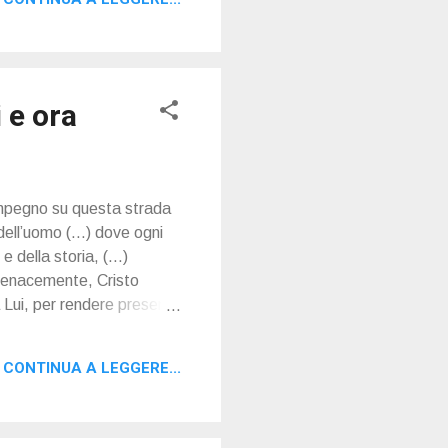
opone di mettere la Chiesa
 e ora
impegno su questa strada
 dell’uomo (…) dove ogni
e della storia, (…)
o tenacemente, Cristo
 a Lui, per rendere presente
ione alla vita ecclesiale:
i circostanza umana la
CONTINUA A LEGGERE...
omo. Noi crediamo in