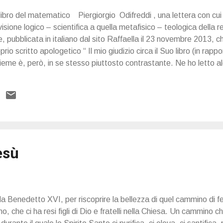
libro del matematico Piergiorgio Odifreddi , una lettera con cui 
sione logico – scientifica a quella metafisico – teologica della re
ne, pubblicata in italiano dal sito Raffaella il 23 novembre 2013, 
io scritto apologetico “ Il mio giudizio circa il Suo libro (in rapp
sieme è, però, in se stesso piuttosto contrastante. Ne ho letto 
, invece, mi sono meravigliato di una certa aggressività e dell’avv
 meraviglio anzitutto che Lei nelle pagine 25s interpreti la mia sc
corgere la realtà nella sua grandezza come “un’esplicita negazione
esù
da Benedetto XVI, per riscoprire la bellezza di quel cammino di fe
o, che ci ha resi figli di Dio e fratelli nella Chiesa. Un cammino 