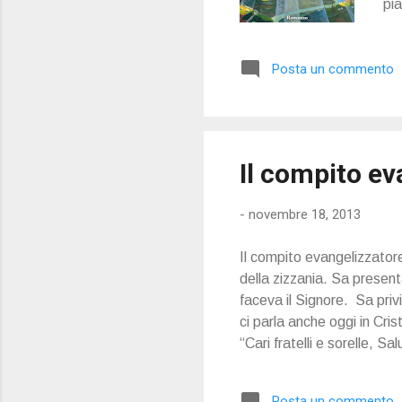
pia
alt
Leg
Posta un commento
“gl
qua
pro
c’è
Il compito ev
-
novembre 18, 2013
Il compito evangelizzator
della zizzania. Sa presen
faceva il Signore. Sa privi
ci parla anche oggi in Cr
“Cari fratelli e sorelle, 
organizzato dalla Pontifi
Oltre a trasmettervi il mio
Posta un commento