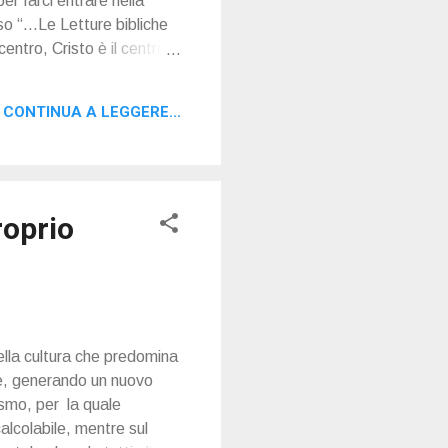
per farci entrare nella
erso “…Le Letture bibliche
entro, Cristo è il centro.
stolo Paolo ci offre una
 la creazione: in Lui, per
CONTINUA A LEGGERE...
il principio: Gesù Cr...
roprio
ella cultura che predomina
te, generando un nuovo
ismo, per la quale
alcolabile, mentre sul