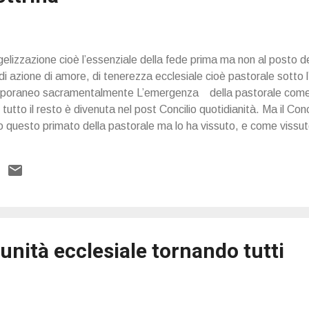
lizzazione cioè l’essenziale della fede prima ma non al posto del
azione di amore, di tenerezza ecclesiale cioè pastorale sotto l’
mporaneo sacramentalmente L’emergenza della pastorale come 
 tutto il resto è divenuta nel post Concilio quotidianità. Ma il Conc
questo primato della pastorale ma lo ha vissuto, e come vissuto
 ecclesiale: la pastorale prima della dottrina, se non al posto d
ortanza si è indebolita nel sentire comune dei fedeli l’importanza
dei Vescovi mentre è aumentata quella dei teologi. I teologi
 unità ecclesiale tornando tutti