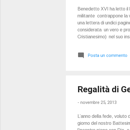
Benedetto XVI ha letto il 
militante contrappone la vi
una lettera di undici pagi
considerata un vero e propr
Cristianesimo) nel suo in
e profitto. In altre parti
dell’argomentazione. 1. Mi
Posta un commento
percezione dei sensi per s
o come “psicosi mis...
Regalità di G
-
novembre 25, 2013
L’anno della fede, voluto 
giorno del nostro Battesim