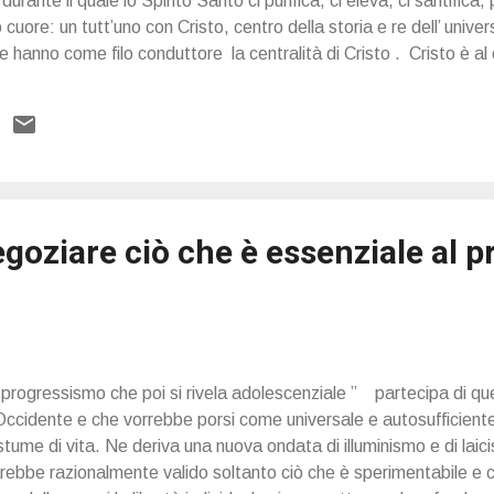
durante il quale lo Spirito Santo ci purifica, ci eleva, ci santifica, 
tro cuore: un tutt’uno con Cristo, centro della storia e re dell’ univ
hanno come filo conduttore la centralità di Cristo . Cristo è al c
one, Cristo centro del popolo, Cristo centro della storia. 1. L’Apo
la centralità di Gesù. Ce lo presenta come il Primogenito di tutta
ui furono create tutte le cose. Egli è il centro di tutte le cose, è 
goziare ciò che è essenziale al p
“ progressismo che poi si rivela adolescenziale ” partecipa di qu
 Occidente e che vorrebbe porsi come universale e autosufficien
tume di vita. Ne deriva una nuova ondata di illuminismo e di laic
rebbe razionalmente valido soltanto ciò che è sperimentabile e c