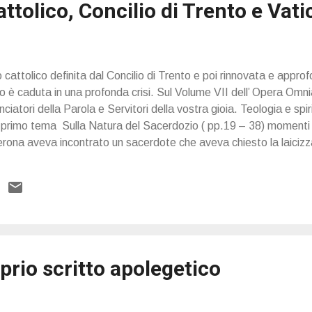
ttolico, Concilio di Trento e Vati
cattolico definita dal Concilio di Trento e poi rinnovata e approfo
lio è caduta in una profonda crisi. Sul Volume VII dell’ Opera Om
unciatori della Parola e Servitori della vostra gioia. Teologia e sp
l primo tema Sulla Natura del Sacerdozio ( pp.19 – 38) momenti pa
rona aveva incontrato un sacerdote che aveva chiesto la laiciz
segnamento nello Studio Teologico San Zeno. Superamento delle ve
prio scritto apolegetico