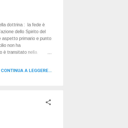
la dottrina : la fede è
azione dello Spirito del
aspetto primario e punto
ilio non ha
 è transitato nella
ella dottrina. Man mano che
 dottrinale, catechistica
CONTINUA A LEGGERE...