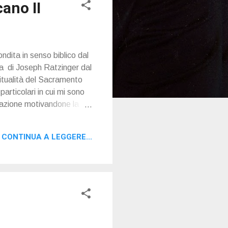
cano II
ndita in senso biblico dal
nia di Joseph Ratzinger dal
iritualità del Sacramento
rticolari in cui mi sono
zazione motivandone la
cchie idee di culto e
CONTINUA A LEGGERE...