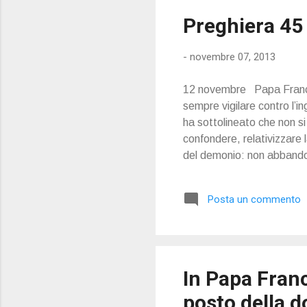
Preghiera 45
-
novembre 07, 2013
12 novembre Papa Frances
sempre vigilare contro l’
ha sottolineato che non s
confondere, relativizzare l
del demonio: non abbandon
dare spiegazioni “per dimin
con la secolarizzazione e d
Posta un commento
come fosse un personaggio
In Papa Fran
posto della d