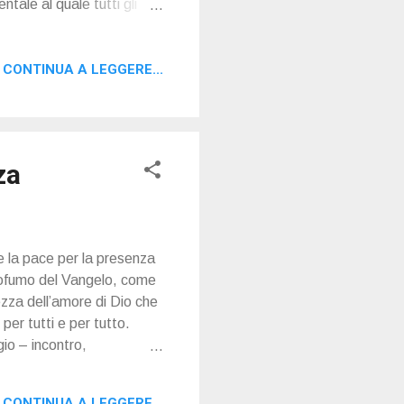
ntale al quale tutti gli
tura e dalla vita pubblica
l mondo. E’ quella della
CONTINUA A LEGGERE...
ero unico”, attraverso il
on si esita a rinnegare le
 è che però davanti a noi
za
e la pace per la presenza
profumo del Vangelo, come
lezza dell’amore di Dio che
er tutti e per tutto.
gio – incontro,
tra Signora di Guadalupe.
lio condividere
CONTINUA A LEGGERE...