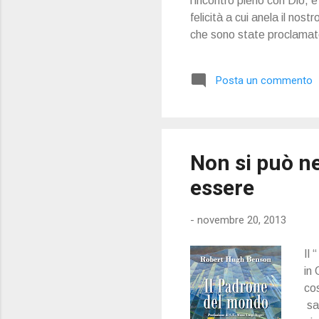
l’incontro pieno con Dio, e 
felicità a cui anela il nos
che sono state proclamate 
Cristo centro della creazi
visione molto profonda del
Posta un commento
mezzo di Lui e in vista di L
Non si può ne
essere
-
novembre 20, 2013
Il 
in
cos
sa