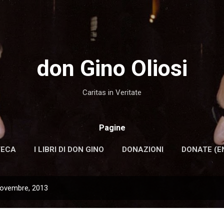
Passa ai contenuti principali
don Gino Oliosi
Caritas in Veritate
Pagine
TECA
I LIBRI DI DON GINO
DONAZIONI
DONATE (E
novembre, 2013