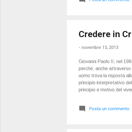
brevemente alcune riflessi
in stato permanente di mis
Credere in Cr
-
novembre 15, 2013
Giovanni Paolo II, nel 19
perché, anche attraverso 
uomo trova la risposta all
principio interpretativo d
principio e motivo del vive
adeguatamente la sua vitto
(…) L’esperienza cristia
Posta un commento
Chiesa come luogo dove l’
Cristo morto e risorto, in 