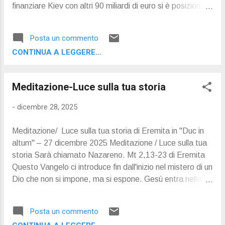
finanziare Kiev con altri 90 miliardi di euro si è posizionata
chiaramente a favore della continuazione della guerra
suscitando non poca irritazione alla Casa Bianca. Lo
Posta un commento
scoglio sono ancora le cessioni territoriali ucraine per
CONTINUA A LEGGERE...
fermare l'avanzata russa. Donald Trump continua a
difendere il suo negoziato per raggiungere la pace in
Ucraina e lo fa con il linguaggio cauto della diplomazia.
Meditazione-Luce sulla tua storia
Parla di obiettivo quasi raggiunto dopo aver incontrato
Volodymyr Zelensky nella sua residenza a Mar-e-lago
-
dicembre 28, 2025
anche se deve ammettere che resta lo scoglio non
proprio irrilevante delle cessioni territoriali che Kiev deve
Meditazione/ Luce sulla tua storia di Eremita in "Duc in
accettare per fermare l'offensiva russa. Nelle ultime 72
altum" – 27 dicembre 2025 Meditazione / Luce sulla tua
ore Zelensky non ha fatto molto per favorire il successo
storia Sarà chiamato Nazareno. Mt 2,13-23 di Eremita
del negoziato. Ha ribadito che la presenza di tr...
Questo Vangelo ci introduce fin dall'inizio nel mistero di un
Dio che non si impone, ma si espone. Gesù entra nella
storia come un bambino fragile, minacciato di morte,
costretto a fuggire. È sconvolgente: il Figlio di Dio non
Posta un commento
viene protetto da una vita senza pericoli, ma è