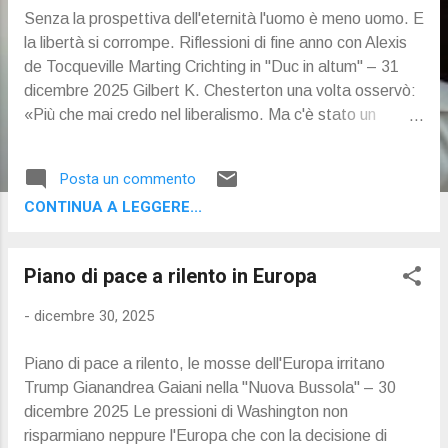
Senza la prospettiva dell'eternità l'uomo è meno uomo. E
la libertà si corrompe. Riflessioni di fine anno con Alexis
de Tocqueville Marting Crichting in "Duc in altum" – 31
dicembre 2025 Gilbert K. Chesterton una volta osservò:
«Più che mai credo nel liberalismo. Ma c'è stato un
periodo roseo di innocenza in cui credevo nei liberali». In
effetti, non tutti i liberali erano così liberali come
Posta un commento
sostenevano. Proprio quando si trattava della Chiesa
CONTINUA A LEGGERE...
cattolica e della sua professione di fede, non di rado
diventavano illiberali. Oggi non è meno vero. Ma ci sono –
come in quasi tutto – delle eccezioni. Una di queste è il
Piano di pace a rilento in Europa
filosofo e statista Alexis de Tocqueville (1805-1859). A
causa dell'Illuminismo francese critico nei confronti della
-
dicembre 30, 2025
religione, in gioventù perse la fede cristiana. Non ne fu
mai orgoglioso, e soffrì per tutta la vita di brancolare nel
Piano di pace a rilento, le mosse dell'Europa irritano
buio sulle questioni ultime. Ciononostante, trattò sempre
Trump Gianandrea Gaiani nella "Nuova Bussola" – 30
la religione, in particolare quella cattolica, alla quale ap...
dicembre 2025 Le pressioni di Washington non
risparmiano neppure l'Europa che con la decisione di