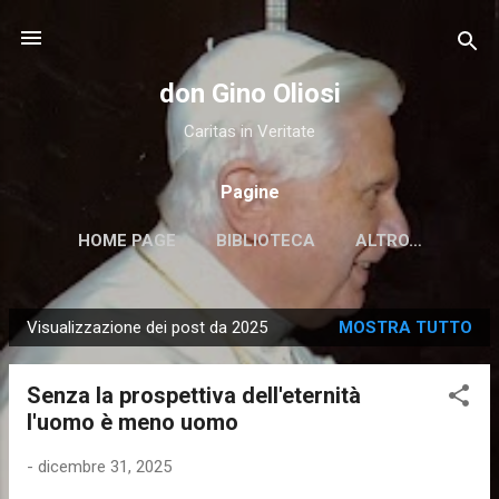
Passa ai contenuti principali
don Gino Oliosi
Caritas in Veritate
Pagine
HOME PAGE
BIBLIOTECA
ALTRO…
Visualizzazione dei post da 2025
MOSTRA TUTTO
P
o
Senza la prospettiva dell'eternità
s
l'uomo è meno uomo
t
-
dicembre 31, 2025