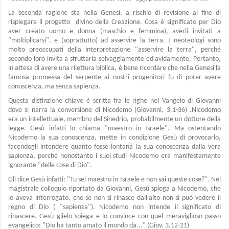
La seconda ragione sta nella Genesi, a rischio di revisione al fine di
rispiegare il progetto divino della Creazione. Cosa è significato per Dio
aver creato uomo e donna (maschio e femmina), averli invitati a
"moltiplicarsi", e (soprattutto) ad asservire la terra. I neoteologi sono
molto preoccupati della interpretazione "asservire la terra", perché
secondo loro invita a sfruttarla selvaggiamente ed avidamente. Pertanto,
in attesa di avere una rilettura biblica, è bene ricordare che nella Genesi la
famosa promessa del serpente ai nostri progenitori fu di poter avere
conoscenza, ma senza sapienza.
Questa distinzione chiave è scritta fra le righe nel Vangelo di Giovanni
dove si narra la conversione di Nicodemo (Giovanni, 3.1-36) .Nicodemo
era un intellettuale, membro del Sinedrio, probabilmente un dottore della
legge. Gesù infatti lo chiama "maestro in Israele". Ma ostentando
Nicodemo la sua conoscenza, mette in condizione Gesù di provocarlo,
facendogli intendere quanto fosse lontana la sua conoscenza dalla vera
sapienza, perché nonostante i suoi studi Nicodemo era manifestamente
ignorante "delle cose di Dio".
Gli dice Gesù infatti: "Tu sei maestro in Israele e non sai queste cose?". Nel
magistrale colloquio riportato da Giovanni, Gesù spiega a Nicodemo, che
lo aveva interrogato, che se non si rinasce dall'alto non si può vedere il
regno di Dio ( "sapienza"). Nicodemo non intende il significato di
rinascere. Gesù glielo spiega e lo convince con quel meraviglioso passo
evangelico: "Dio ha tanto amato il mondo da..." (Giov. 3.12-21)