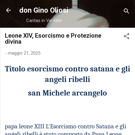
Passa ai contenuti principali
don Gino Oliosi
Caritas in Veritate
Leone XIV, Esorcismo e Protezione
divina
-
maggio 21, 2025
T
itolo esorcismo contro satana e gli
angeli ribelli
san
M
ichele arcangelo
papa leone XIII
L'Esorcismo contro Satana e gli
angeli ribelli è stato composto da Papa Leone