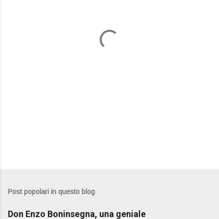
n
t
i
Post popolari in questo blog
Don Enzo Boninsegna, una geniale