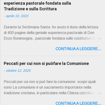
esperienza pastorale fondata sulla
Tradizione e sulla Scrittura
-
aprile 10, 2023
Durante la Settimana Santa ho avuto il dono della lettura
di 400 pagine della geniale esperienza pastorale di Don
Enzo Boninsegna , pastorale fondata sulle costitutive fon ti
della Rivelazione, Tradizi o ne e Scrittura : è la parola di
CONTINUA A LEGGERE...
Dio giunta in continuit à ecclesiale a noi per mezzo di Gesù,
degli Apostoli e dei loro successori . Io don Gino Oliosi v
orrei contribuire ad una lettura non pregiudiziale su don
Peccati per cui non si puòfare la Comunione
Enzo Boninsegna . Per gli ultimi tempi di vita l'ho scelto
-
ottobre 12, 2025
come Confessore. Del suo volume " ERO "CURATO" …
ora son "da curare" pubblico la sua " PRESENTAZIONE"
Peccati per cui non si può fare la comunione: scopri quali
D on Enzo Boninsegna , per ordinazioni Via San Giovanni
sono La comunione è un sacramento importante nella
Pupatoro,16 – 37134 Verona Tel. 045 8201679 – Cell.
tradizione cristiana, in particolare nella Chiesa cattolica.
338990 8824 PRESENTAZIONE R icordo che qualche
Durante la comunione, i fedeli ricevono il corpo e il sangue
secolo fa … "secolo" fa, da giovane prete, ho letto un
CONTINUA A LEGGERE...
di Cristo sotto forma di pane e vino consacrati. Tuttavia, ci