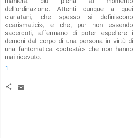
maniera più piena al momento
dell'ordinazione. Attenti dunque a quei
ciarlatani, che spesso si definiscono
«carismatici», e che, pur non essendo
sacerdoti, affermano di poter espellere i
demoni dal corpo di una persona in virtù di
una fantomatica «potestà» che non hanno
mai ricevuto.
1
C
o
m
m
e