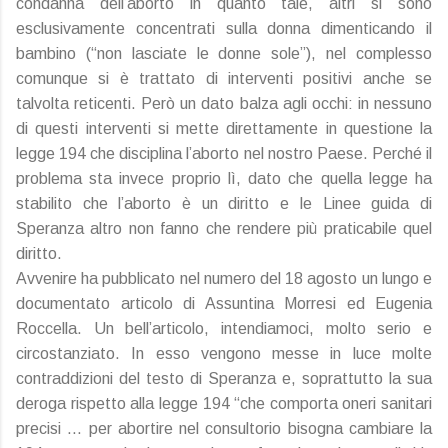
condanna dell’aborto in quanto tale, altri si sono
esclusivamente concentrati sulla donna dimenticando il
bambino (“non lasciate le donne sole”), nel complesso
comunque si è trattato di interventi positivi anche se
talvolta reticenti. Però un dato balza agli occhi: in nessuno
di questi interventi si mette direttamente in questione la
legge 194 che disciplina l’aborto nel nostro Paese. Perché il
problema sta invece proprio lì, dato che quella legge ha
stabilito che l’aborto è un diritto e le Linee guida di
Speranza altro non fanno che rendere più praticabile quel
diritto.
Avvenire ha pubblicato nel numero del 18 agosto un lungo e
documentato articolo di Assuntina Morresi ed Eugenia
Roccella. Un bell’articolo, intendiamoci, molto serio e
circostanziato. In esso vengono messe in luce molte
contraddizioni del testo di Speranza e, soprattutto la sua
deroga rispetto alla legge 194 “che comporta oneri sanitari
precisi … per abortire nel consultorio bisogna cambiare la