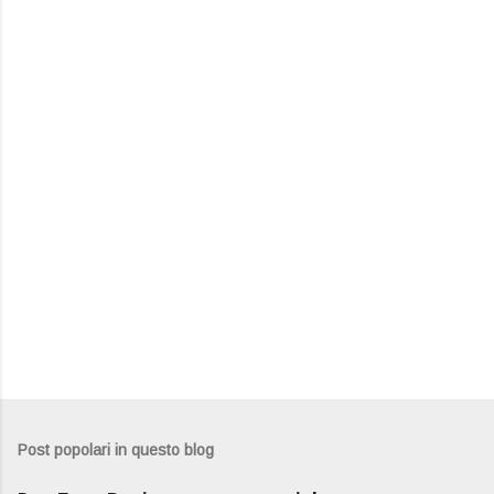
e
n
t
i
Post popolari in questo blog