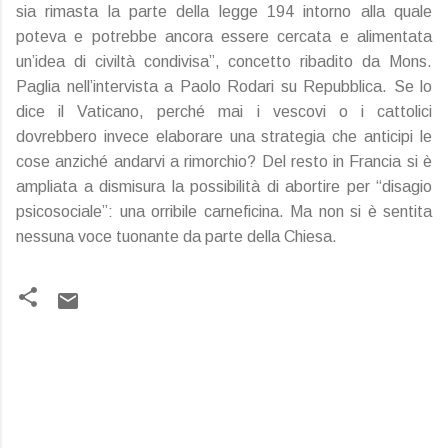
sia rimasta la parte della legge 194 intorno alla quale
poteva e potrebbe ancora essere cercata e alimentata
un’idea di civiltà condivisa”, concetto ribadito da Mons.
Paglia nell’intervista a Paolo Rodari su Repubblica. Se lo
dice il Vaticano, perché mai i vescovi o i cattolici
dovrebbero invece elaborare una strategia che anticipi le
cose anziché andarvi a rimorchio? Del resto in Francia si è
ampliata a dismisura la possibilità di abortire per “disagio
psicosociale”: una orribile carneficina. Ma non si è sentita
nessuna voce tuonante da parte della Chiesa.
C
o
m
m