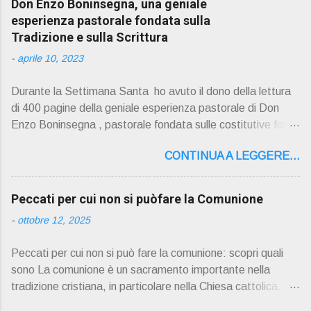
Don Enzo Boninsegna, una geniale
esperienza pastorale fondata sulla
Tradizione e sulla Scrittura
-
aprile 10, 2023
Durante la Settimana Santa ho avuto il dono della lettura
di 400 pagine della geniale esperienza pastorale di Don
Enzo Boninsegna , pastorale fondata sulle costitutive fon ti
della Rivelazione, Tradizi o ne e Scrittura : è la parola di
CONTINUA A LEGGERE...
Dio giunta in continuit à ecclesiale a noi per mezzo di Gesù,
degli Apostoli e dei loro successori . Io don Gino Oliosi v
orrei contribuire ad una lettura non pregiudiziale su don
Peccati per cui non si puòfare la Comunione
Enzo Boninsegna . Per gli ultimi tempi di vita l'ho scelto
-
ottobre 12, 2025
come Confessore. Del suo volume " ERO "CURATO" …
ora son "da curare" pubblico la sua " PRESENTAZIONE"
Peccati per cui non si può fare la comunione: scopri quali
D on Enzo Boninsegna , per ordinazioni Via San Giovanni
sono La comunione è un sacramento importante nella
Pupatoro,16 – 37134 Verona Tel. 045 8201679 – Cell.
tradizione cristiana, in particolare nella Chiesa cattolica.
338990 8824 PRESENTAZIONE R icordo che qualche
Durante la comunione, i fedeli ricevono il corpo e il sangue
secolo fa … "secolo" fa, da giovane prete, ho letto un