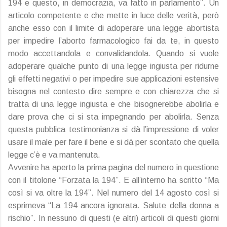
194 e questo, in democrazia, va fatto in parlamento”. Un
articolo competente e che mette in luce delle verità, però
anche esso con il limite di adoperare una legge abortista
per impedire l’aborto farmacologico fai da te, in questo
modo accettandola e convalidandola. Quando si vuole
adoperare qualche punto di una legge ingiusta per ridurne
gli effetti negativi o per impedire sue applicazioni estensive
bisogna nel contesto dire sempre e con chiarezza che si
tratta di una legge ingiusta e che bisognerebbe abolirla e
dare prova che ci si sta impegnando per abolirla. Senza
questa pubblica testimonianza si dà l’impressione di voler
usare il male per fare il bene e si dà per scontato che quella
legge c’è e va mantenuta.
Avvenire ha aperto la prima pagina del numero in questione
con il titolone “Forzata la 194”. E all’interno ha scritto “Ma
così si va oltre la 194”. Nel numero del 14 agosto così si
esprimeva “La 194 ancora ignorata. Salute della donna a
rischio”. In nessuno di questi (e altri) articoli di questi giorni