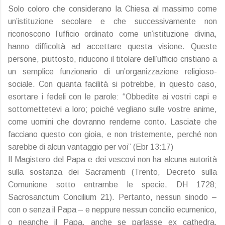
Solo coloro che considerano la Chiesa al massimo come
un’istituzione secolare e che successivamente non
riconoscono l’ufficio ordinato come un’istituzione divina,
hanno difficoltà ad accettare questa visione. Queste
persone, piuttosto, riducono il titolare dell’ufficio cristiano a
un semplice funzionario di un’organizzazione religioso-
sociale. Con quanta facilità si potrebbe, in questo caso,
esortare i fedeli con le parole: “Obbedite ai vostri capi e
sottomettetevi a loro; poiché vegliano sulle vostre anime,
come uomini che dovranno renderne conto. Lasciate che
facciano questo con gioia, e non tristemente, perché non
sarebbe di alcun vantaggio per voi” (Ebr 13:17)
Il Magistero del Papa e dei vescovi non ha alcuna autorità
sulla sostanza dei Sacramenti (Trento, Decreto sulla
Comunione sotto entrambe le specie, DH 1728;
Sacrosanctum Concilium 21). Pertanto, nessun sinodo –
con o senza il Papa – e neppure nessun concilio ecumenico,
o neanche il Papa, anche se parlasse ex cathedra,