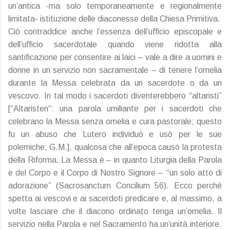
un’antica -ma solo temporaneamente e regionalmente
limitata- istituzione delle diaconesse della Chiesa Primitiva.
Ciò contraddice anche l’essenza dell’ufficio episcopale e
dell’ufficio sacerdotale quando viene ridotta alla
santificazione per consentire ai laici – vale a dire a uomini e
donne in un servizio non sacramentale – di tenere l’omelia
durante la Messa celebrata da un sacerdote o da un
vescovo. In tal modo i sacerdoti diventerebbero “altaristi”
[“Altaristen“: una parola umiliante per i sacerdoti che
celebrano la Messa senza omelia e cura pastorale; questo
fu un abuso che Lutero individuò e usò per le sue
polemiche; G.M.], qualcosa che all’epoca causò la protesta
della Riforma. La Messa è – in quanto Liturgia della Parola
e del Corpo e il Corpo di Nostro Signore – “un solo atto di
adorazione” (Sacrosanctum Concilium 56). Ecco perché
spetta ai vescovi e ai sacerdoti predicare e, al massimo, a
volte lasciare che il diacono ordinato tenga un’omelia. Il
servizio nella Parola e nel Sacramento ha un’unità interiore.