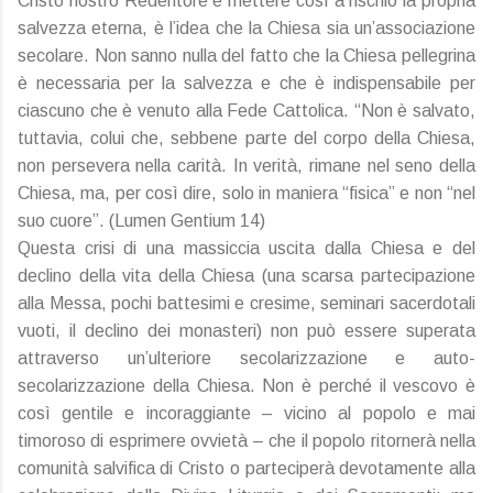
Cristo nostro Redentore e mettere così a rischio la propria
salvezza eterna, è l’idea che la Chiesa sia un’associazione
secolare. Non sanno nulla del fatto che la Chiesa pellegrina
è necessaria per la salvezza e che è indispensabile per
ciascuno che è venuto alla Fede Cattolica. “Non è salvato,
tuttavia, colui che, sebbene parte del corpo della Chiesa,
non persevera nella carità. In verità, rimane nel seno della
Chiesa, ma, per così dire, solo in maniera “fisica” e non “nel
suo cuore”. (Lumen Gentium 14)
Questa crisi di una massiccia uscita dalla Chiesa e del
declino della vita della Chiesa (una scarsa partecipazione
alla Messa, pochi battesimi e cresime, seminari sacerdotali
vuoti, il declino dei monasteri) non può essere superata
attraverso un’ulteriore secolarizzazione e auto-
secolarizzazione della Chiesa. Non è perché il vescovo è
così gentile e incoraggiante – vicino al popolo e mai
timoroso di esprimere ovvietà – che il popolo ritornerà nella
comunità salvifica di Cristo o parteciperà devotamente alla