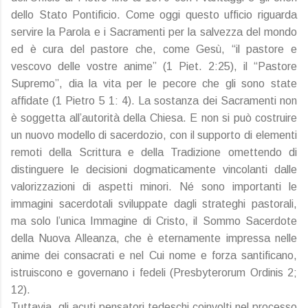
dello Stato Pontificio. Come oggi questo ufficio riguarda
servire la Parola e i Sacramenti per la salvezza del mondo
ed è cura del pastore che, come Gesù, “il pastore e
vescovo delle vostre anime” (1 Piet. 2:25), il “Pastore
Supremo”, dia la vita per le pecore che gli sono state
affidate (1 Pietro 5 1: 4). La sostanza dei Sacramenti non
è soggetta all’autorità della Chiesa. E non si può costruire
un nuovo modello di sacerdozio, con il supporto di elementi
remoti della Scrittura e della Tradizione omettendo di
distinguere le decisioni dogmaticamente vincolanti dalle
valorizzazioni di aspetti minori. Né sono importanti le
immagini sacerdotali sviluppate dagli strateghi pastorali,
ma solo l’unica Immagine di Cristo, il Sommo Sacerdote
della Nuova Alleanza, che è eternamente impressa nelle
anime dei consacrati e nel Cui nome e forza santificano,
istruiscono e governano i fedeli (Presbyterorum Ordinis 2;
12).
Tuttavia, gli acuti pensatori tedeschi coinvolti nel processo