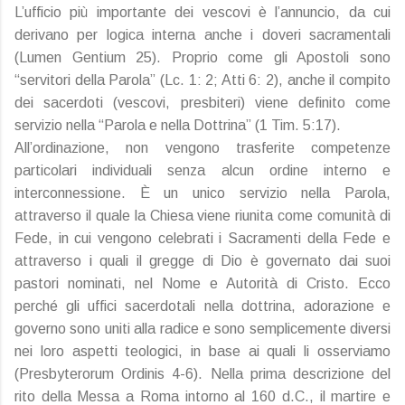
L’ufficio più importante dei vescovi è l’annuncio, da cui
derivano per logica interna anche i doveri sacramentali
(Lumen Gentium 25). Proprio come gli Apostoli sono
“servitori della Parola” (Lc. 1: 2; Atti 6: 2), anche il compito
dei sacerdoti (vescovi, presbiteri) viene definito come
servizio nella “Parola e nella Dottrina” (1 Tim. 5:17).
All’ordinazione, non vengono trasferite competenze
particolari individuali senza alcun ordine interno e
interconnessione. È un unico servizio nella Parola,
attraverso il quale la Chiesa viene riunita come comunità di
Fede, in cui vengono celebrati i Sacramenti della Fede e
attraverso i quali il gregge di Dio è governato dai suoi
pastori nominati, nel Nome e Autorità di Cristo. Ecco
perché gli uffici sacerdotali nella dottrina, adorazione e
governo sono uniti alla radice e sono semplicemente diversi
nei loro aspetti teologici, in base ai quali li osserviamo
(Presbyterorum Ordinis 4-6). Nella prima descrizione del
rito della Messa a Roma intorno al 160 d.C., il martire e