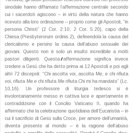
sinodale hanno diffamato l’affermazione centrale secondo
cui i sacerdoti agiscono – in virtù della natura che hanno
ricevuto alla loro ordinazione – proprio come gli Apostoli, “in
persona Christi” (2 Cor. 2:10; 2 Cor. 5:20), capo della
Chiesa (Presbyterorum ordinis 2), definendola la causa del
clericalismo e persino la causa dell’abuso sessuale dei
giovani. Questo non è solo un insulto incredibile a molti
pastori diligenti. Questa affermazione significa invece
credere a Gesù che ha detto prima ai 12 Apostoli e poi agli
altri 72 discepoli: “Chi ascolta voi, ascolta Me, e chi rifiuta
voi, rifiuta Me e chi rifiuta Me rifiuta Chi mi ha mandato” (Lc.
10,16). Un professore di liturgia tedesco si è
involontariamente messo in cattiva luce e apertamente in
contraddizione con il Concilio Vaticano II, quando ha
affermato che la celebrazione quotidiana dell’Eucaristia – in
cui il sacrificio di Gesù sulla Croce, per amore dell’umanità,
diventa presente al mondo – è la ragione dell’abuso