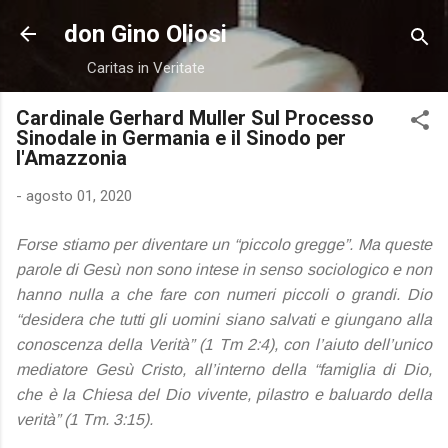
Passa ai contenuti principali
don Gino Oliosi
Caritas in Veritate
Cardinale Gerhard Muller Sul Processo
Sinodale in Germania e il Sinodo per
l'Amazzonia
-
agosto 01, 2020
Forse stiamo per diventare un “piccolo gregge”. Ma queste
parole di Gesù non sono intese in senso sociologico e non
hanno nulla a che fare con numeri piccoli o grandi. Dio
“desidera che tutti gli uomini siano salvati e giungano alla
conoscenza della Verità” (1 Tm 2:4), con l’aiuto dell’unico
mediatore Gesù Cristo, all’interno della “famiglia di Dio,
che è la Chiesa del Dio vivente, pilastro e baluardo della
verità” (1 Tm. 3:15).