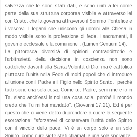
salvezza che le sono stati dati, e sono uniti a lei come
parte della sua struttura corporea visibile e attraverso lei
con Cristo, che la governa attraverso il Sommo Pontefice e
i vescovi. I legami che uniscono gli uomini alla Chiesa in
modo visibile sono la professione di fede, i sacramenti, il
governo ecclesiale e la comunione”. (Lumen Gentium 14).
La pittoresca diversità di opinioni contraddittorie e
l’arbitrarietà della decisione in coscienza non sono
cattoliche davanti alla Santa Volontà di Dio, ma è cattolica
piuttosto l’unità nella Fede di molti popoli che ci introduce
all’unione con il Padre e il Figlio nello Spirito Santo. “perché
tutti siano una sola cosa. Come tu, Padre, sei in me e io in
Te, siano anch’essi in noi una cosa sola, perché il mondo
creda che Tu mi hai mandato”. (Giovanni 17:21). Ed è per
questo che ci viene detto di prendere a cuore la seguente
esortazione: “sforzatevi di conservare l’unità dello Spirito
con il vincolo della pace. Vi è un corpo solo e un solo
Spirito, come pure siete stati chiamati a una sola speranza,