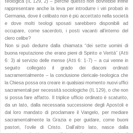
teologica (IL 129, 2) – perché questo non dovrebbe infine
rappresentare anche la leva per introdurre i viri probati in
Germania, dove il celibato non è più accettato nella società
e dove molti teologi sposati sarebbero disponibili ad
occupare, come sacerdoti, i posti vacanti all’interno del
clero celibe?
Non si può dedurre dalla chiamata “dei sette uomini di
buona reputazione che erano pieni di Spirito e Verità” (Atti
6: 3) al servizio delle mense (Atti 6: 1-7) – a cui venne in
seguito collegato il grado dei diaconi ordinati
sacramentalmente – la conclusione clericale-teologica che
la Chiesa possa ora creare in qualsiasi momento nuovi uffici
sacramentali per necessità sociologiche (IL 129), o che non
si possa fare affatto. Il triplice ufficio ordinato è scaturito,
da un lato, dalla necessaria successione degli Apostoli e
dal loro mandato di proclamare il Vangelo, per mediare
sacramentalmente la Grazia e per guidare, come buoni
pastori, l’ovile di Cristo. Dall’altro lato, nasce dalla