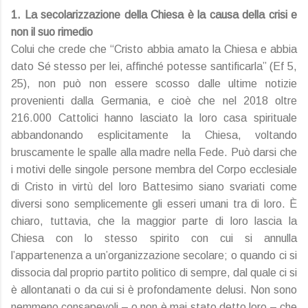
1. La secolarizzazione della Chiesa è la causa della crisi e
non il suo rimedio
Colui che crede che “Cristo abbia amato la Chiesa e abbia
dato Sé stesso per lei, affinché potesse santificarla” (Ef 5,
25), non può non essere scosso dalle ultime notizie
provenienti dalla Germania, e cioè che nel 2018 oltre
216.000 Cattolici hanno lasciato la loro casa spirituale
abbandonando esplicitamente la Chiesa, voltando
bruscamente le spalle alla madre nella Fede. Può darsi che
i motivi delle singole persone membra del Corpo ecclesiale
di Cristo in virtù del loro Battesimo siano svariati come
diversi sono semplicemente gli esseri umani tra di loro. È
chiaro, tuttavia, che la maggior parte di loro lascia la
Chiesa con lo stesso spirito con cui si annulla
l’appartenenza a un’organizzazione secolare; o quando ci si
dissocia dal proprio partito politico di sempre, dal quale ci si
è allontanati o da cui si è profondamente delusi. Non sono
nemmeno consapevoli – o non è mai stato detto loro – che