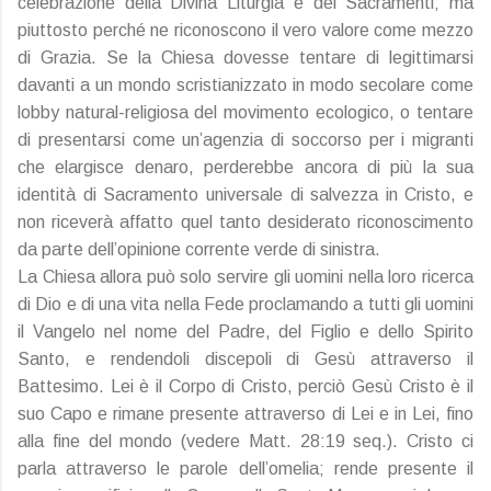
celebrazione della Divina Liturgia e dei Sacramenti; ma
piuttosto perché ne riconoscono il vero valore come mezzo
di Grazia. Se la Chiesa dovesse tentare di legittimarsi
davanti a un mondo scristianizzato in modo secolare come
lobby natural-religiosa del movimento ecologico, o tentare
di presentarsi come un’agenzia di soccorso per i migranti
che elargisce denaro, perderebbe ancora di più la sua
identità di Sacramento universale di salvezza in Cristo, e
non riceverà affatto quel tanto desiderato riconoscimento
da parte dell’opinione corrente verde di sinistra.
La Chiesa allora può solo servire gli uomini nella loro ricerca
di Dio e di una vita nella Fede proclamando a tutti gli uomini
il Vangelo nel nome del Padre, del Figlio e dello Spirito
Santo, e rendendoli discepoli di Gesù attraverso il
Battesimo. Lei è il Corpo di Cristo, perciò Gesù Cristo è il
suo Capo e rimane presente attraverso di Lei e in Lei, fino
alla fine del mondo (vedere Matt. 28:19 seq.). Cristo ci
parla attraverso le parole dell’omelia; rende presente il