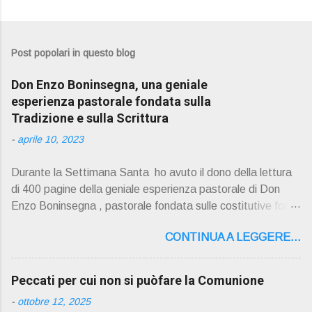
Post popolari in questo blog
Don Enzo Boninsegna, una geniale
esperienza pastorale fondata sulla
Tradizione e sulla Scrittura
-
aprile 10, 2023
Durante la Settimana Santa ho avuto il dono della lettura
di 400 pagine della geniale esperienza pastorale di Don
Enzo Boninsegna , pastorale fondata sulle costitutive fon ti
della Rivelazione, Tradizi o ne e Scrittura : è la parola di
CONTINUA A LEGGERE...
Dio giunta in continuit à ecclesiale a noi per mezzo di Gesù,
degli Apostoli e dei loro successori . Io don Gino Oliosi v
orrei contribuire ad una lettura non pregiudiziale su don
Peccati per cui non si puòfare la Comunione
Enzo Boninsegna . Per gli ultimi tempi di vita l'ho scelto
-
ottobre 12, 2025
come Confessore. Del suo volume " ERO "CURATO" …