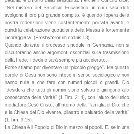
pedofilo e omofilo della sessualità. Perché il Concilio dice:
“Nel mistero del Sacrificio Eucaristico, in cui i sacerdoti
svolgono il loro più grande compito, è quando l’opera della
nostra redenzione viene costantemente portata avanti; e
quindi la celebrazione quotidiana della Messa è fortemente
incoraggiata” (Presbyterorum ordinis 13).
Quando durante il processo sinodale in Germania, non si
discuteranno anche argomenti essenziali sulla trasmissione
della Fede, il declino sarà sempre più accelerato.
Forse stiamo per diventare un “piccolo gregge”. Ma queste
parole di Gesù non sono intese in senso sociologico e non
hanno nulla a che fare con numeri piccoli o grandi. Dio
“desidera che tutti gli uomini siano salvati e giungano alla
conoscenza della Verità” (1 Tim. 2: 4), con l’aiuto dell’unico
mediatore Gesù Cristo, all’interno della “famiglia di Dio, che
è la Chiesa del Dio vivente, pilastro e baluardo della verità”
(1 Tim. 3:15).
La Chiesa è il Popolo di Dio in mezzo ai popoli. E, se in una