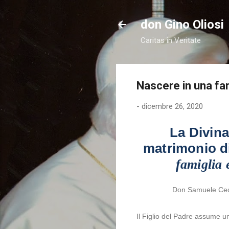
don Gino Oliosi
Caritas in Veritate
Nascere in una fa
-
dicembre 26, 2020
La Divina
matrimonio d
famiglia 
Don Samuele Ceco
Il Figlio del Padre assume un