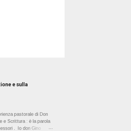
ione e sulla
erienza pastorale di Don
 e Scrittura : è la parola
cessori . Io don Gino