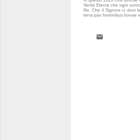
Verità Eterna che ogni uomo
Re. Che il Signore ci doni l
terra pax hominibus bonae vo
C
o
m
m
e
n
t
i