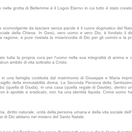
ella grotta di Betlemme è il Logos Eterno in cui tutto è stato creato
 sconvolgente da lasciare senza parole è il cuore dogmatico del Natal
ociale della Chiesa. In Gesù, vero uomo e vero Dio, è fondato il di
a ragione, è pure rivelata la misericordia di Dio per gli uomini e la 
to tutta la propria cura per l'uomo nella sua integralità di anima e 
lcun ambito di vita sottratto a Cristo.
 in una famiglia costituita dal matrimonio di Giuseppe e Maria imprim
 sigillo della immutabilità divina. La Seconda Persona della Santissi
tribù (quella di Giuda), in una casa (quella regale di Davide), dentro u
 non è apolide e sradicato, non ha una identità liquida. Come uomo ha
ria, diritto naturale, unità della persona umana e della vita sociale d
ge di Dio abitano nel mistero del Santo Natale.
 la luce del Bambino che nasce illumini tutti noi e ci dia la forza di tes