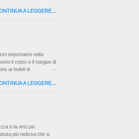
ultimi tempi di vita l'ho
ONTINUA A LEGGERE...
o la sua "
,16 – 37134 Verona Tel.
"secolo" fa, da giovane
AMPAGNA ". È ispira...
nto importante nella
vono il corpo e il sangue di
no ai fedeli di
 pentimento e la
ONTINUA A LEGGERE...
ati gravi o mortali
i sono azioni che vanno
i gravi perché danneggiano
ara dalla grazia di Dio e
nsegn...
zza è la virtù più
atura più radiosa che si