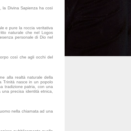
, la Divina Sapienza ha così
e e pure la roccia veritativa
ritto naturale che nel Logos
presenza personale di Dio nel
corpo così che agli occhi del
e alla realtà naturale della
ma Trinità nasce in un popolo
na tradizione patria, con una
 una precisa identità etnica,
ell'uomo nella chiamata ad una
timoniare pubblicamente quella