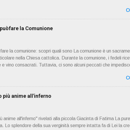
 ad una lettura non pregiudiziale su don Enzo Boninsegna . Per gli 
C
 Del suo volume " ERO "CURATO" …ora son "da curare" pubblic
zo Boninsegna , per ordinazioni Via San Giovanni Pupatoro
8990 8824 PRESENTAZIONE R icordo che qualche secolo fa … 
i puòfare la Comunione
ssimo libro di Georges Bernanos , " DIARIO DI UN CURATO DI C
ò fare la comunione: scopri quali sono La comunione è un sacrame
rticolare nella Chiesa cattolica. Durante la comunione, i fedeli rice
 e vino consacrati. Tuttavia, ci sono alcuni peccati che impedisco
. Questi peccati sono considerati gravi o mortali e richiedono il
C
r ricevere la comunione nuovamente. 📖 Indice dei contenuti Pecc
Frode Occultismo Peccati gravi o mortali I peccati gravi o mortal
Dio in modo grave e deliberato. Questi peccati sono considerat
più anime all'inferno
 gli altri. Quando una persona commette un peccato grave, si sep
mente alla vita sacramentale della Chiesa. La Chiesa cattolica i
anime all'inferno" rivelati alla piccola Giacinta di Fatima La pure
 Lo splendore della sua verginità sempre intatta fa di Lei la cre