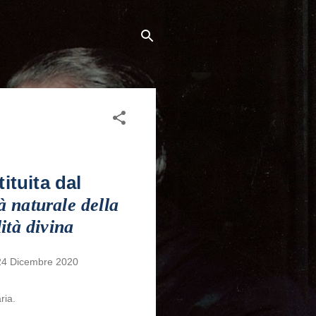
ituita dal
à naturale della
ità divina
 24 Dicembre 2020
aria.