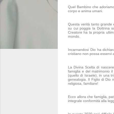
Quel Bambino che adoriamo n
corpo e anima umani.
Questa verità tanto grande e
su cui poggia la Dottrina s
Creatore ha la propria ultim
mondo.
Incarnandosi Dio ha dichiara
cristiano non possa esservi a
La Divina Scelta di nascere
famiglia e del matrimonio il
(quello di Israele), in una 
genealogia. Il Figlio di Dio
religiosa, familiare!
Ecco allora che famiglia, pat
integrale conformità alla leg
In questo 2020 così difficile