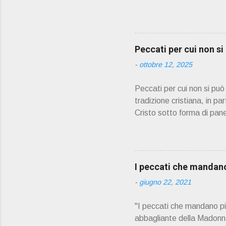
Oliosi v orrei contribuire
scelto come Confessore.
PRESENTAZIONE" D on En
045 8201679 – Cell. 33
Peccati per cui non s
prete, ho letto un belli
-
ottobre 12, 2025
Peccati per cui non si pu
tradizione cristiana, in pa
Cristo sotto forma di pane
partecipare alla comunione
confessione prima di pote
Adulterio Furto Idolatria 
contro i comandamenti di 
I peccati che mandano 
la relazione con Dio e con
-
giugno 22, 2021
non può partecipare piena
"I peccati che mandano più 
abbagliante della Madonna.