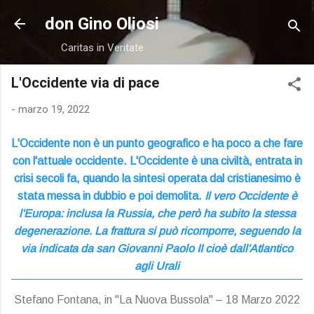
Passa ai contenuti principali
don Gino Oliosi
Caritas in Veritate
L'Occidente via di pace
-
marzo 19, 2022
L'Occidente non è un punto geografico e ha poco a che fare
con l'attuale occidente. L'Occidente è una civiltà, entrata in
crisi secoli fa, quando la sintesi operata dal cristianesimo è
stata messa in dubbio e poi demolita.
Il vero
Occidente è
l'Europa: inclusa la Russia, che però ha subito la stessa
degenerazione. La frattura si può ricomporre, seguendo la
via indicata da san Giovanni Paolo II cioè dall'Atlantico
agli Urali
Stefano Fontana, in "La Nuova Bussola" – 18 Marzo 2022