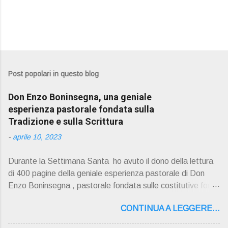
Post popolari in questo blog
Don Enzo Boninsegna, una geniale
esperienza pastorale fondata sulla
Tradizione e sulla Scrittura
-
aprile 10, 2023
Durante la Settimana Santa ho avuto il dono della lettura
di 400 pagine della geniale esperienza pastorale di Don
Enzo Boninsegna , pastorale fondata sulle costitutive fon ti
della Rivelazione, Tradizi o ne e Scrittura : è la parola di
CONTINUA A LEGGERE...
Dio giunta in continuit à ecclesiale a noi per mezzo di Gesù,
degli Apostoli e dei loro successori . Io don Gino Oliosi v