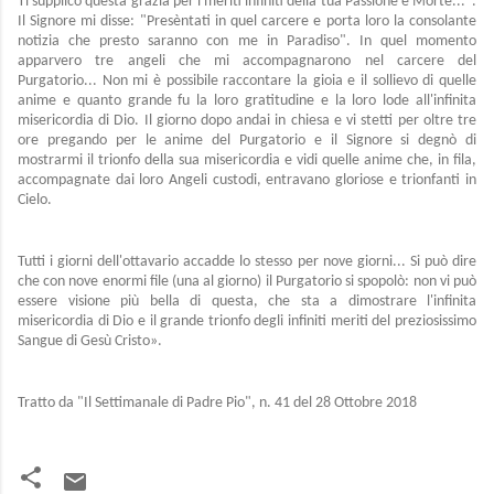
Ti supplico questa grazia per i meriti infiniti della tua Passione e Morte...".
Il Signore mi disse: "Presèntati in quel carcere e porta loro la consolante
notizia che presto saranno con me in Paradiso". In quel momento
apparvero tre angeli che mi accompagnarono nel carcere del
Purgatorio... Non mi è possibile raccontare la gioia e il sollievo di quelle
anime e quanto grande fu la loro gratitudine e la loro lode all'infinita
misericordia di Dio. Il giorno dopo andai in chiesa e vi stetti per oltre tre
ore pregando per le anime del Purgatorio e il Signore si degnò di
mostrarmi il trionfo della sua misericordia e vidi quelle anime che, in fila,
accompagnate dai loro Angeli custodi, entravano gloriose e trionfanti in
Cielo.
Tutti i giorni dell'ottavario accadde lo stesso per nove giorni... Si può dire
che con nove enormi file (una al giorno) il Purgatorio si spopolò: non vi può
essere visione più bella di questa, che sta a dimostrare l'infinita
misericordia di Dio e il grande trionfo degli infiniti meriti del preziosissimo
Sangue di Gesù Cristo».
Tratto da "Il Settimanale di Padre Pio", n. 41 del 28 Ottobre 2018