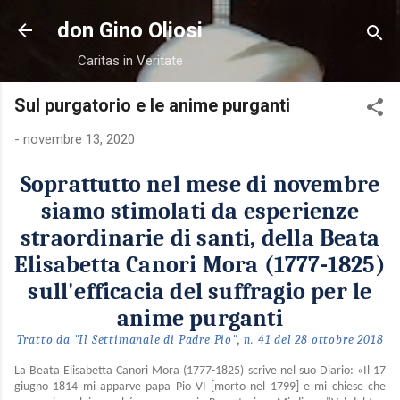
Passa ai contenuti principali
don Gino Oliosi
Caritas in Veritate
Sul purgatorio e le anime purganti
-
novembre 13, 2020
Soprattutto nel mese di novembre
siamo stimolati da esperienze
straordinarie di santi, della Beata
Elisabetta Canori Mora (1777-1825)
sull'efficacia del suffragio per le
anime purganti
Tratto da "Il Settimanale di Padre Pio", n. 41 del 28 ottobre 2018
La Beata Elisabetta Canori Mora (1777-1825) scrive nel suo Diario: «Il 17
giugno 1814 mi apparve papa Pio VI [morto nel 1799] e mi chiese che