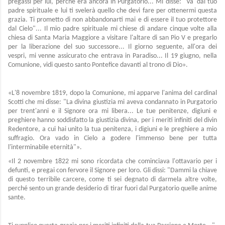
pregassi per lui, perché era ancora in Purgatorio... Mi disse: "Va' dal tuo
padre spirituale e lui ti svelerà quello che devi fare per ottenermi questa
grazia. Ti prometto di non abbandonarti mai e di essere il tuo protettore
dal Cielo"... Il mio padre spirituale mi chiese di andare cinque volte alla
chiesa di Santa Maria Maggiore a visitare l'altare di san Pio V e pregarlo
per la liberazione del suo successore... Il giorno seguente, all'ora dei
vespri, mi venne assicurato che entrava in Paradiso... Il 19 giugno, nella
Comunione, vidi questo santo Pontefice davanti al trono di Dio».
«L'8 novembre 1819, dopo la Comunione, mi apparve l'anima del cardinal
Scotti che mi disse: "La divina giustizia mi aveva condannato in Purgatorio
per trent'anni e il Signore ora mi libera... Le tue penitenze, digiuni e
preghiere hanno soddisfatto la giustizia divina, per i meriti infiniti del divin
Redentore, a cui hai unito la tua penitenza, i digiuni e le preghiere a mio
suffragio. Ora vado in Cielo a godere l'immenso bene per tutta
l'interminabile eternità"».
«Il 2 novembre 1822 mi sono ricordata che cominciava l'ottavario per i
defunti, e pregai con fervore il Signore per loro. Gli dissi: "Dammi la chiave
di questo terribile carcere, come ti sei degnato di darmela altre volte,
perché sento un grande desiderio di tirar fuori dal Purgatorio quelle anime
sante.