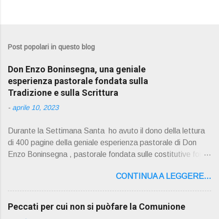
Post popolari in questo blog
Don Enzo Boninsegna, una geniale
esperienza pastorale fondata sulla
Tradizione e sulla Scrittura
-
aprile 10, 2023
Durante la Settimana Santa ho avuto il dono della lettura
di 400 pagine della geniale esperienza pastorale di Don
Enzo Boninsegna , pastorale fondata sulle costitutive fon ti
della Rivelazione, Tradizi o ne e Scrittura : è la parola di
CONTINUA A LEGGERE...
Dio giunta in continuit à ecclesiale a noi per mezzo di Gesù,
degli Apostoli e dei loro successori . Io don Gino Oliosi v
orrei contribuire ad una lettura non pregiudiziale su don
Peccati per cui non si puòfare la Comunione
Enzo Boninsegna . Per gli ultimi tempi di vita l'ho scelto