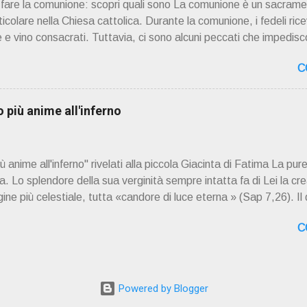
ò fare la comunione: scopri quali sono La comunione è un sacrame
rticolare nella Chiesa cattolica. Durante la comunione, i fedeli rice
 e vino consacrati. Tuttavia, ci sono alcuni peccati che impedisco
. Questi peccati sono considerati gravi o mortali e richiedono il
C
r ricevere la comunione nuovamente. 📖 Indice dei contenuti Pecc
Frode Occultismo Peccati gravi o mortali I peccati gravi o mortal
Dio in modo grave e deliberato. Questi peccati sono considerat
più anime all'inferno
 gli altri. Quando una persona commette un peccato grave, si sep
mente alla vita sacramentale della Chiesa. La Chiesa cattolica i
anime all'inferno" rivelati alla piccola Giacinta di Fatima La pure
 Lo splendore della sua verginità sempre intatta fa di Lei la cre
ne più celestiale, tutta «candore di luce eterna » (Sap 7,26). Il
a Santissima, il dogma di fede della concezione verginale di Ges
C
ella Maternità verginale della Madonna: questi tre dogmi investo
 cieli dei cieli non possono contenere» (1Re 8,27). E lungo i secol
le schiere angeliche delle vergini che hanno cominciato già da ques
lo» (Ap 14,4) nel tempo e nell'eternità. E se ci sono stati e ci s
Powered by Blogger
 ombre del...