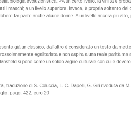
ella biologia evoluzionistica: «A un certo livello, la virilità è pro
ti i maschi; a un livello superiore, invece, è propria soltanto del c
trebbero far parte anche alcune donne. A un livello ancora più alto, p
resenta già un classico, dall'altro è considerato un testo da metter
rossolanamente egalitarista e non aspira a una reale parità ma 
 Mansfield si pone come un solido argine culturale con cui è dover
tà, traduzione di S. Coluccia, L. C. Dapelli, G. Giri riveduta da M. 
glio, pagg. 422, euro 20