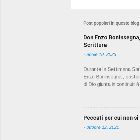
Post popolari in questo blog
Don Enzo Boninsegna, 
Scrittura
-
aprile 10, 2023
Durante la Settimana Sant
Enzo Boninsegna , pastoral
di Dio giunta in continuit 
Oliosi v orrei contribuire
scelto come Confessore.
PRESENTAZIONE" D on En
045 8201679 – Cell. 33
Peccati per cui non s
prete, ho letto un belli
-
ottobre 12, 2025