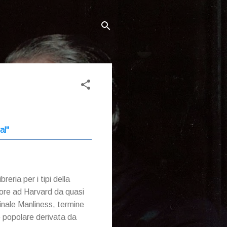
al"
reria per i tipi della
essore ad Harvard da quasi
iginale Manliness, termine
one popolare derivata da