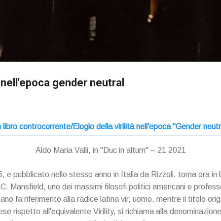
Passa ai contenuti principali
à nell'epoca gender neutral
 libro controcorrente/Elogio della virilità nell'epoca "Gender neutr
Aldo Maria Valli, in "Duc in altum" – 21 2021
e pubblicato nello stesso anno in Italia da Rizzoli, torna ora in lib
vey C. Mansfield, uno dei massimi filosofi politici americani e prof
iano fa riferimento alla radice latina vir, uomo, mentre il titolo or
glese rispetto all'equivalente Virility, si richiama alla denominazi