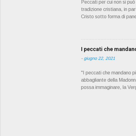
Peccati per cui non si pu
tradizione cristiana, in pa
Cristo sotto forma di pane
partecipare alla comunione
confessione prima di pote
Adulterio Furto Idolatria 
contro i comandamenti di 
I peccati che mandano 
la relazione con Dio e con
-
giugno 22, 2021
non può partecipare piena
"I peccati che mandano più 
abbagliante della Madonna.
possa immaginare, la Vergi
Verginità perpetua di Mari
Santo, il dogma di fede d
splendore verginale che «i
Vergine, si sono ispirate 
Gesù, per «seguire l'Agnel
i quali vogliono gettare le