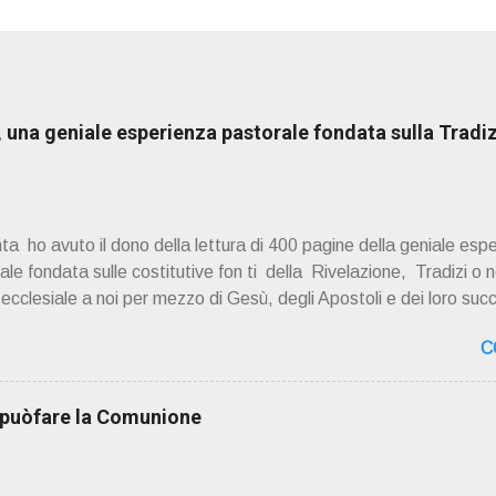
una geniale esperienza pastorale fondata sulla Tradiz
a ho avuto il dono della lettura di 400 pagine della geniale esp
e fondata sulle costitutive fon ti della Rivelazione, Tradizi o ne
à ecclesiale a noi per mezzo di Gesù, degli Apostoli e dei loro suc
 ad una lettura non pregiudiziale su don Enzo Boninsegna . Per gli 
C
 Del suo volume " ERO "CURATO" …ora son "da curare" pubblic
zo Boninsegna , per ordinazioni Via San Giovanni Pupatoro
8990 8824 PRESENTAZIONE R icordo che qualche secolo fa … 
i puòfare la Comunione
ssimo libro di Georges Bernanos , " DIARIO DI UN CURATO DI C