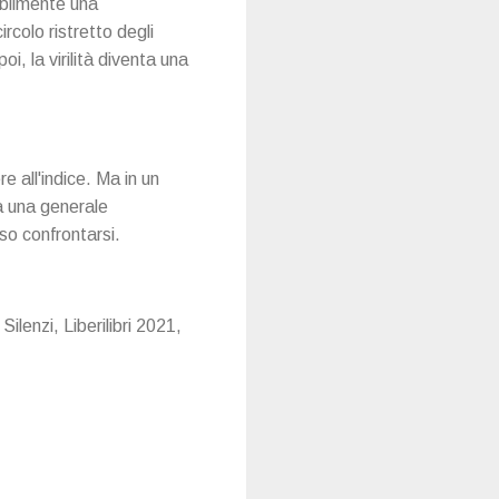
babilmente una
ircolo ristretto degli
oi, la virilità diventa una
e all'indice. Ma in un
a una generale
oso confrontarsi.
Silenzi, Liberilibri 2021,