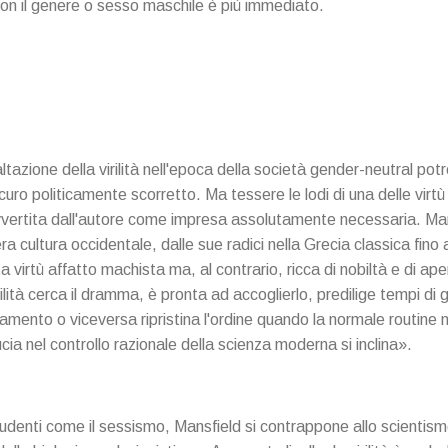
con il genere o sesso maschile è più immediato.
altazione della virilità nell'epoca della società gender-neutral p
curo politicamente scorretto. Ma tessere le lodi di una delle virtù 
vertita dall'autore come impresa assolutamente necessaria. Man
tera cultura occidentale, dalle sue radici nella Grecia classica fino 
virtù affatto machista ma, al contrario, ricca di nobiltà e di apertu
rilità cerca il dramma, è pronta ad accoglierlo, predilige tempi di gu
iamento o viceversa ripristina l'ordine quando la normale routine no
ducia nel controllo razionale della scienza moderna si inclina».
denti come il sessismo, Mansfield si contrappone allo scientism