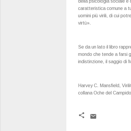
della psicologia sociale e d
caratteristica comune a tut
uomini più virili, di cui po
virtù».
Se da un lato il libro rapp
mondo che tende a farsi g
indistinzione, il saggio di
Harvey C. Mansfield, Virili
collana Oche del Campido