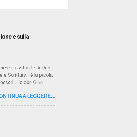
ione e sulla
erienza pastorale di Don
 e Scrittura : è la parola
cessori . Io don Gino
ultimi tempi di vita l'ho
ONTINUA A LEGGERE...
o la sua "
,16 – 37134 Verona Tel.
"secolo" fa, da giovane
AMPAGNA ". È ispira...