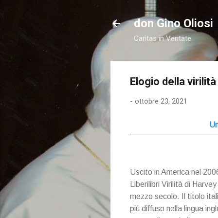
don Gino Oliosi
Caritas in Veritate
Elogio della virilit
-
ottobre 23, 2021
Un
Uscito in America nel 2006, 
Liberilibri Virilità di Har
mezzo secolo. Il titolo ital
più diffuso nella lingua in