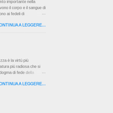
nto importante nella
vono il corpo e il sangue di
no ai fedeli di
 pentimento e la
ONTINUA A LEGGERE...
ati gravi o mortali
i sono azioni che vanno
i gravi perché danneggiano
ara dalla grazia di Dio e
nsegn...
zza è la virtù più
atura più radiosa che si
 dogma di fede della
ù ad opera dello Spirito
ONTINUA A LEGGERE...
no l'Immacolata di uno
i, nella Chiesa, alla Beata
ta terra a vivere solo di
ono ancora dei mentecatti,