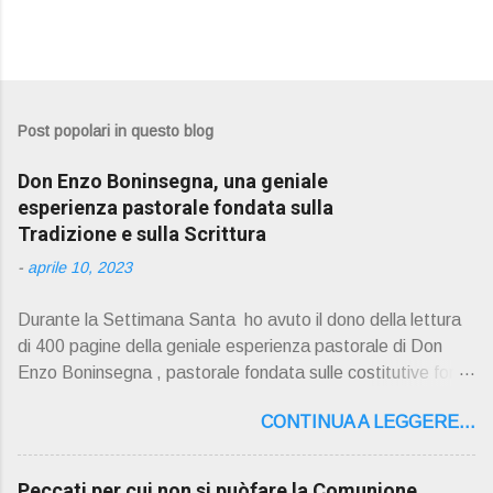
Post popolari in questo blog
Don Enzo Boninsegna, una geniale
esperienza pastorale fondata sulla
Tradizione e sulla Scrittura
-
aprile 10, 2023
Durante la Settimana Santa ho avuto il dono della lettura
di 400 pagine della geniale esperienza pastorale di Don
Enzo Boninsegna , pastorale fondata sulle costitutive fon ti
della Rivelazione, Tradizi o ne e Scrittura : è la parola di
CONTINUA A LEGGERE...
Dio giunta in continuit à ecclesiale a noi per mezzo di Gesù,
degli Apostoli e dei loro successori . Io don Gino Oliosi v
orrei contribuire ad una lettura non pregiudiziale su don
Peccati per cui non si puòfare la Comunione