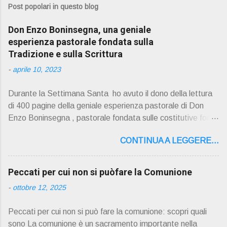
Post popolari in questo blog
Don Enzo Boninsegna, una geniale
esperienza pastorale fondata sulla
Tradizione e sulla Scrittura
-
aprile 10, 2023
Durante la Settimana Santa ho avuto il dono della lettura
di 400 pagine della geniale esperienza pastorale di Don
Enzo Boninsegna , pastorale fondata sulle costitutive fon ti
della Rivelazione, Tradizi o ne e Scrittura : è la parola di
CONTINUA A LEGGERE...
Dio giunta in continuit à ecclesiale a noi per mezzo di Gesù,
degli Apostoli e dei loro successori . Io don Gino Oliosi v
orrei contribuire ad una lettura non pregiudiziale su don
Peccati per cui non si puòfare la Comunione
Enzo Boninsegna . Per gli ultimi tempi di vita l'ho scelto
-
ottobre 12, 2025
come Confessore. Del suo volume " ERO "CURATO" …
ora son "da curare" pubblico la sua " PRESENTAZIONE"
Peccati per cui non si può fare la comunione: scopri quali
D on Enzo Boninsegna , per ordinazioni Via San Giovanni
sono La comunione è un sacramento importante nella