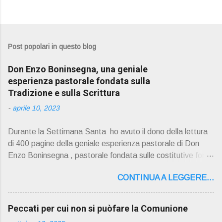
Post popolari in questo blog
Don Enzo Boninsegna, una geniale
esperienza pastorale fondata sulla
Tradizione e sulla Scrittura
-
aprile 10, 2023
Durante la Settimana Santa ho avuto il dono della lettura
di 400 pagine della geniale esperienza pastorale di Don
Enzo Boninsegna , pastorale fondata sulle costitutive fon ti
della Rivelazione, Tradizi o ne e Scrittura : è la parola di
CONTINUA A LEGGERE...
Dio giunta in continuit à ecclesiale a noi per mezzo di Gesù,
degli Apostoli e dei loro successori . Io don Gino Oliosi v
orrei contribuire ad una lettura non pregiudiziale su don
Peccati per cui non si puòfare la Comunione
Enzo Boninsegna . Per gli ultimi tempi di vita l'ho scelto