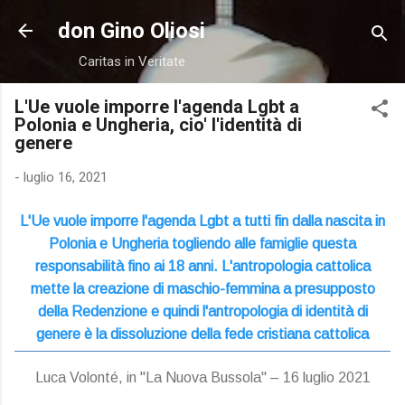
Passa ai contenuti principali
don Gino Oliosi
Caritas in Veritate
L'Ue vuole imporre l'agenda Lgbt a
Polonia e Ungheria, cio' l'identità di
genere
-
luglio 16, 2021
L'Ue vuole imporre l'agenda Lgbt a tutti fin dalla nascita in
Polonia e Ungheria togliendo alle famiglie questa
responsabilità fino ai 18 anni. L'antropologia cattolica
mette la creazione di maschio-femmina a presupposto
della Redenzione e quindi l'antropologia di identità di
genere è la dissoluzione della fede cristiana cattolica
Luca Volonté, in "La Nuova Bussola" – 16 luglio 2021