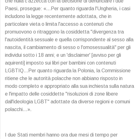
che nulla c'azzecca con la decisione di denunciare i due
Paesi, prosegue: «…Per quanto riguarda l'Ungheria, i casi
includono la legge recentemente adottata, che in
particolare vieta o limita l'accesso a contenuti che
promuovono o ritraggono la cosiddetta "divergenza tra
l'autoidentità sessuale e quella corrispondente al sesso alla
nascita, il cambiamento di sesso o l'omosessualità" per gli
individui sotto i 18 anni; e un 'disclaimer' [avviso per gli
aquirenti] imposto sui libri per bambini con contenuti
LGBTIQ…Per quanto riguarda la Polonia, la Commissione
ritiene che le autorità polacche non abbiano risposto in
modo completo e appropriato alla sua inchiesta sulla natura
e l'impatto delle cosiddette "risoluzioni di zone libere
dall'ideologia LGBT" adottate da diverse regioni e comuni
polacchi…».
I due Stati membri hanno ora due mesi di tempo per