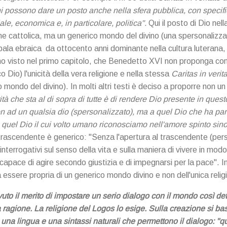
ioni possono dare un posto anche nella sfera pubblica, con specifi
ale, economica e, in particolare, politica".
Qui il posto di Dio nel
gione cattolica, ma un generico mondo del divino (una spersonaliz
ala ebraica da ottocento anni dominante nella cultura luterana, i
visto nel primo capitolo, che Benedetto XVI non proponga con si
o Dio) l'unicità della vera religione e nella stessa
Caritas in verit
 mondo del divino). In molti altri testi è deciso a proporre non un 
rità che sta al di sopra di tutte è di rendere Dio presente in ques
n ad un qualsia dio (spersonalizzato), ma a quel Dio che ha parl
quel Dio il cui volto umano riconosciamo nell'amore spinto sino 
 al trascendente è generico: "Senza l'apertura al trascendente (pe
i interrogativi sul senso della vita e sulla maniera di vivere in m
ncapace di agire secondo giustizia e di impegnarsi per la pace".
a essere propria di un generico mondo divino e non dell'unica relig
to il merito di impostare un serio dialogo con il mondo così de
la ragione. La religione del Logos lo esige. Sulla creazione si bas
a lingua e una sintassi naturali che permettono il dialogo: "que