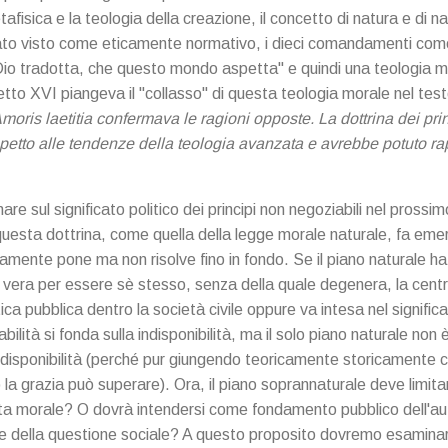
fisica e la teologia della creazione, il concetto di natura e di 
eato visto come eticamente normativo, i dieci comandamenti com
i Dio tradotta, che questo mondo aspetta" e quindi una teologia
to XVI piangeva il "collasso" di questa teologia morale nel test
moris laetitia confermava le ragioni opposte. La dottrina dei pri
petto alle tendenze della teologia avanzata e avrebbe potuto r
e sul significato politico dei principi non negoziabili nel prossim
uesta dottrina, come quella della legge morale naturale, fa em
ente pone ma non risolve fino in fondo. Se il piano naturale ha
e vera per essere sè stesso, senza della quale degenera, la centr
ica pubblica dentro la società civile oppure va intesa nel signific
ilità si fonda sulla indisponibilità, ma il solo piano naturale non 
isponibilità (perché pur giungendo teoricamente storicamente c
 la grazia può superare). Ora, il piano soprannaturale deve limita
sta morale? O dovrà intendersi come fondamento pubblico dell'au
ione della questione sociale? A questo proposito dovremo esamina