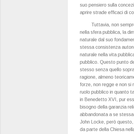
suo pensiero sulla concez
aprire strade efficaci di 
Tuttavia, non sempre
nella sfera pubblica, la 
naturale dal suo fondament
stessa consistenza autono
naturale nella vita pubbli
pubblico. Questo punto der
stesso senza quello sopra
ragione, almeno teoricamen
forze, non regge e non si
ruolo pubblico in quanto ta
in Benedetto XVI, pur ess
bisogno della garanzia rel
abbandonata a se stessa, 
John Locke, però questo,
da parte della Chiesa nell