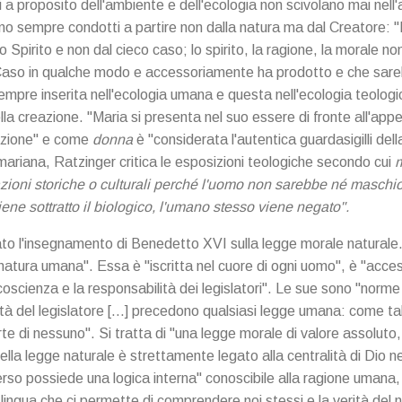
ti a proposito dell'ambiente e dell'ecologia non scivolano mai nel
o sempre condotti a partire non dalla natura ma dal Creatore: "I
o Spirito e non dal cieco caso; lo spirito, la ragione, la morale n
 Caso in qualche modo e accessoriamente ha prodotto e che sare
empre inserita nell'ecologia umana e questa nell'ecologia teologi
la creazione. "Maria si presenta nel suo essere di fronte all'app
azione" e come
donna
è "considerata l'autentica guardasigilli del
mariana, Ratzinger critica le esposizioni teologiche secondo cui
zioni storiche o culturali perché l'uomo non sarebbe né maschi
ne sottratto il biologico, l'umano stesso viene negato".
ato l'insegnamento di Benedetto XVI sulla legge morale naturale. 
a natura umana". Essa è "iscritta nel cuore di ogni uomo", è "acces
 coscienza e la responsabilità dei legislatori". Le sue sono "norme
tà del legislatore […] precedono qualsiasi legge umana: come t
rte di nessuno". Si tratta di "una legge morale di valore assoluto,
della legge naturale è strettamente legato alla centralità di Dio n
verso possiede una logica interna" conoscibile alla ragione umana
ingua che ci permette di comprendere noi stessi e la verità del n