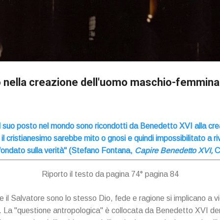
Passa ai contenuti principali
Dio nella creazione dell'uomo maschio-femmina
e il suo posto nel mondo sono ricondotti da Benedetto XVI alla cr
il cristianesimo sarebbe mito o gnosi e quindi impossibilitato a ri
 fondato sulla verità" (Stefano Fontana,
Capire Benedetto XVI,
C
Riporto il testo da pagina 74° pagina 84
 il Salvatore sono lo stesso Dio, fede e ragione si implicano a v
o. La "questione antropologica" è collocata da Benedetto XVI den