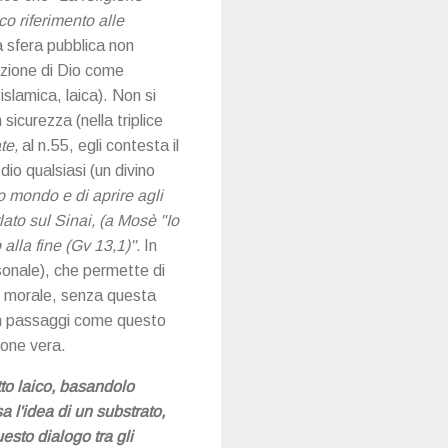
co riferimento alle
la sfera pubblica non
zazione di Dio come
slamica, laica). Non si
curezza (nella triplice
ate,
al n.55, egli contesta il
dio qualsiasi (un divino
to mondo e di aprire agli
ato sul Sinai, (a Mosè "Io
alla fine (Gv 13,1)".
In
rsonale), che permette di
odo morale, senza questa
 In passaggi come questo
ione vera.
tto laico, basandolo
a l'idea di un substrato,
sto dialogo tra gli