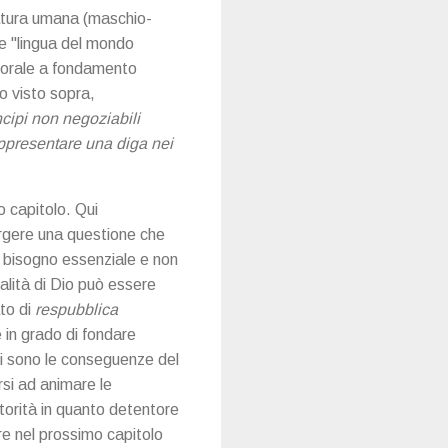
natura umana (maschio-
e "lingua del mondo
 morale a fondamento
o visto sopra,
ncipi non negoziabili
appresentare una diga nei
o capitolo. Qui
ergere una questione che
 bisogno essenziale e non
alità di Dio può essere
ato di
respubblica
è in grado di fondare
i sono le conseguenze del
rsi ad animare le
torità in quanto detentore
re nel prossimo capitolo