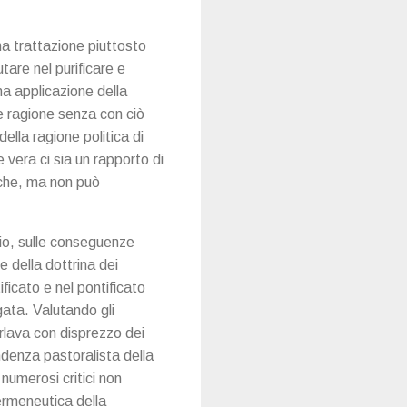
a trattazione piuttosto
tare nel purificare e
una applicazione della
e ragione senza con ciò
ella ragione politica di
e vera ci sia un rapporto di
tiche, ma non può
io, sulle conseguenze
 della dottrina dei
ficato e nel pontificato
ata. Valutando gli
rlava con disprezzo dei
ndenza pastoralista della
numerosi critici non
ermeneutica della