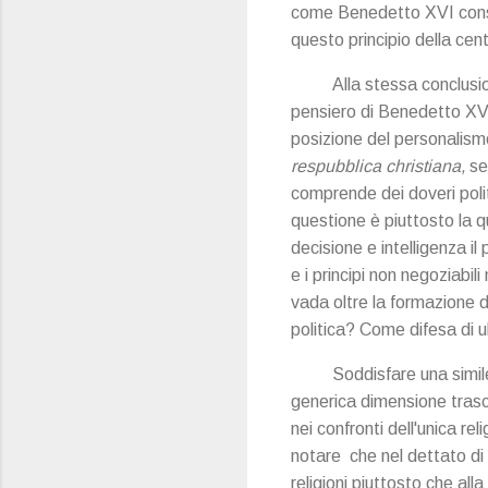
come Benedetto XVI consider
questo principio della cent
Alla stessa conclusi
pensiero di Benedetto XVI
posizione del personalismo
respubblica christiana,
se
comprende dei doveri politi
questione è piuttosto la 
decisione e intelligenza il
e i principi non negoziabi
vada oltre la formazione 
politica? Come difesa di u
Soddisfare una simil
generica dimensione trasce
nei confronti dell'unica re
notare che nel dettato di 
religioni piuttosto che all