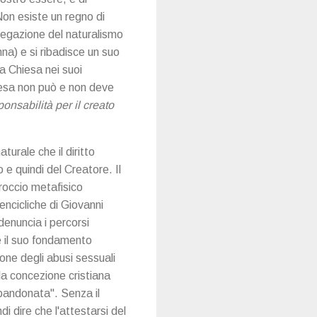
Non esiste un regno di
negazione del naturalismo
na) e si ribadisce un suo
la Chiesa nei suoi
hiesa non può e non deve
nsabilità per il creato
turale che il diritto
 e quindi del Creatore. Il
proccio metafisico
ncicliche di Giovanni
denuncia i percorsi
e il suo fondamento
one degli abusi sessuali
la concezione cristiana
bandonata". Senza il
i dire che l'attestarsi del