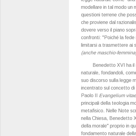
modellare in tal modo un m
questioni terrene che pos
che proviene dal razionali
dovere verso il piano sopr
confronti: "Poiché la fede
limitarsi a trasmettere ai
(anche maschio-femmina) 
Benedetto XVI ha il m
naturale, fondandoli, come 
suo discorso sulla legge m
incentrato sul concetto d
Paolo II
Evangelium vitae,
principali della teologia 
metafisico. Nelle Note scr
nella Chiesa, Benedetto XV
della morale" proprio in 
fondamento naturale della 