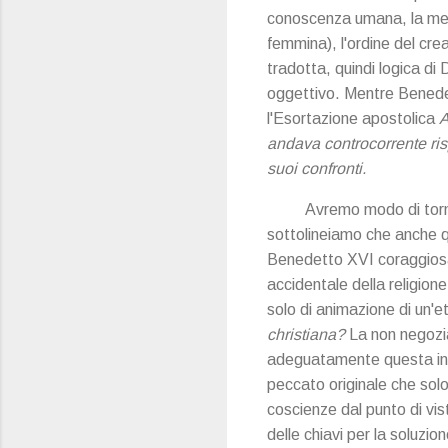
conoscenza umana, la meta
femmina), l'ordine del cr
tradotta, quindi logica d
oggettivo. Mentre Benedet
l'Esortazione apostolica
A
andava controcorrente ris
suoi confronti.
Avremo modo di tornar
sottolineiamo che anche q
Benedetto XVI coraggiosam
accidentale della religion
solo di animazione di un'et
christiana?
La non negoziab
adeguatamente questa ind
peccato originale che solo
coscienze dal punto di vi
delle chiavi per la soluz