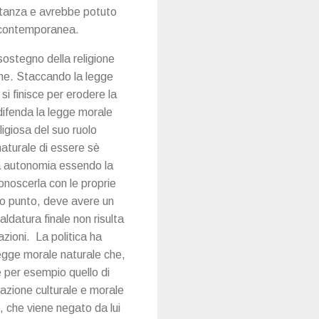
ortanza e avrebbe potuto
ia contemporanea.
sostegno della religione
one. Staccando la legge
si finisce per erodere la
difenda la legge morale
ligiosa del suo ruolo
naturale di essere sè
ia autonomia essendo la
onoscerla con le proprie
to punto, deve avere un
aldatura finale non risulta
zioni. La politica ha
legge morale naturale che,
 per esempio quello di
zione culturale e morale
, che viene negato da lui