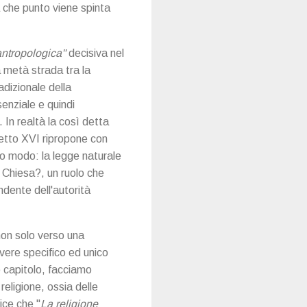
 a che punto viene spinta
antropologica"
decisiva nel
 metà strada tra la
adizionale della
senziale e quindi
. In realtà la così detta
detto XVI ripropone con
imo modo: la legge naturale
a Chiesa?, un ruolo che
dente dell'autorità
non solo verso una
overe specifico ed unico
mo capitolo, facciamo
eligione, ossia delle
ice che "
La religione