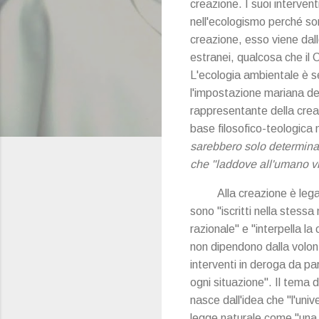
creazione. I suoi interven
nell'ecologismo perché son
creazione, esso viene dall
estranei, qualcosa che il
L'ecologia ambientale è s
l'impostazione mariana del
rappresentante della cre
base filosofico-teologica 
sarebbero solo determina
che "laddove all'umano vie
Alla creazione è leg
sono "iscritti nella stess
razionale" e "interpella la
non dipendono dalla volon
interventi in deroga da pa
ogni situazione". Il tema 
nasce dall'idea che "l'uni
legge naturale come "una l