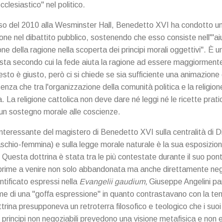
cclesiastico" nel politico.
rso del 2010 alla Wesminster Hall, Benedetto XVI ha condotto un
ione nel dibattito pubblico, sostenendo che esso consiste nell'"aiu
one della ragione nella scoperta dei principi morali oggettivi". È 
sta secondo cui la fede aiuta la ragione ad essere maggiorment
sto è giusto, però ci si chiede se sia sufficiente una animazione d
 senza che tra l'organizzazione della comunità politica e la religion
. La religione cattolica non deve dare né leggi né le ricette pra
un sostegno morale alle coscienze.
nteressante del magistero di Benedetto XVI sulla centralità di D
schio-femmina) e sulla legge morale naturale è la sua esposizione
.
Questa dottrina è stata tra le più contestate durante il suo ponti
 prime a venire non solo abbandonata ma anche direttamente neg
tificato espressi nella
Evangelii gaudium,
Giuseppe Angelini pa
ome di una "goffa espressione" in quanto contrastavano con la te
trina presupponeva un retroterra filosofico e teologico che i suoi 
 principi non negoziabili prevedono una visione metafisica e non 