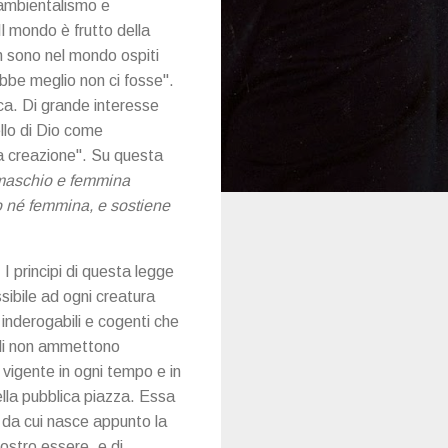
l'ambientalismo e
l mondo è frutto della
on sono nel mondo ospiti
bbe meglio non ci fosse".
ca. Di grande interesse
ello di Dio come
la creazione". Su questa
maschio e femmina
o né femmina, e sostiene
I principi di questa legge
sibile ad ogni creatura
 inderogabili e cogenti che
ali non ammettono
 vigente in ogni tempo e in
ella pubblica piazza. Essa
, da cui nasce appunto la
ostro essere, e di