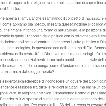
i il rapporto tra religione vera e politica al fine di capire fino
ralità di Dio.
one aperta si arriva anche esaminando il concetto di
"questione 
 come abbiamo già notato. In realtà questa nozione si colloca a
, che rimane in fondo una forma di naturalismo, e la posizione tr
condo la quale il rapporto della politica con la religione vera è es
ci inderogabili nei suoi confronti compreso il culto pubblico a Dio
questione teologica, la questione non dell'uomo ma di Dio. Bene
 problema della centralità di Dio in vari modi ma non scioglie l'ult
li necessitano essenzialmente di un ruolo pubblico essenziale dell
delle coscienze e che si ponga come il fondamento ultimo trascen
ltima istanza della legge morale?
e esigenza richiederebbe di riconoscere un dovere della politica 
ndente e religiosa tra tutte le religioni alla pari, ma anche un d
ligione vera, la religione cattolica. Rimandando il tema al prossi
Benedetto XVI spesso ci si riferisce ad un generico mondo della r
a religione cattolica. Per esempio il n. 56 della
Caritas in veritate
d