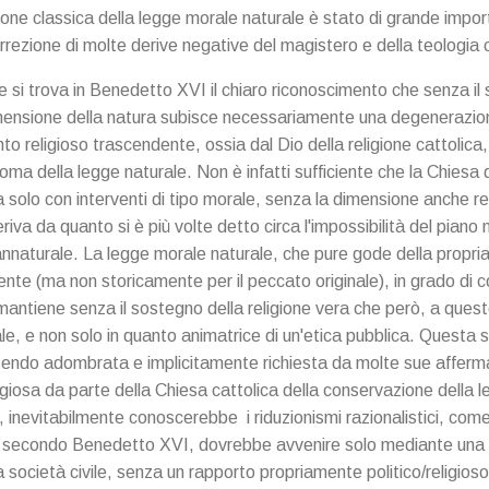
ione classica della legge morale naturale è stato di grande imp
correzione di molte derive negative del magistero e della teolog
 si trova in Benedetto XVI il chiaro riconoscimento che senza il 
dimensione della natura subisce necessariamente una degenerazi
o religioso trascendente, ossia dal Dio della religione cattolica, 
ma della legge naturale. Non è infatti sufficiente che la Chiesa 
ca solo con interventi di tipo morale, senza la dimensione anche re
iva da quanto si è più volte detto circa l'impossibilità del piano 
nnaturale. La legge morale naturale, che pure gode della propr
te (ma non storicamente per il peccato originale), in grado di c
 mantiene senza il sostegno della religione vera che però, a ques
le, e non solo in quanto animatrice di un'etica pubblica. Questa s
endo adombrata e implicitamente richiesta da molte sue afferma
igiosa da parte della Chiesa cattolica della conservazione della 
inevitabilmente conoscerebbe i riduzionismi razionalistici, come
 secondo Benedetto XVI, dovrebbe avvenire solo mediante una a
a società civile, senza un rapporto propriamente politico/religioso