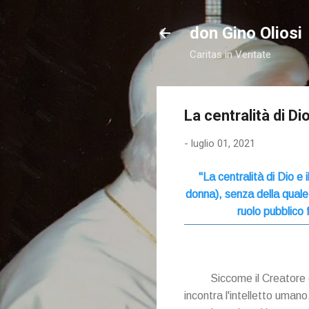
don Gino Oliosi
Caritas in Veritate
La centralità di 
-
luglio 01, 2021
"La centralità di Dio 
donna), senza della quale 
ruolo pubblico
Siccome il Creatore e
incontra l'intelletto uman