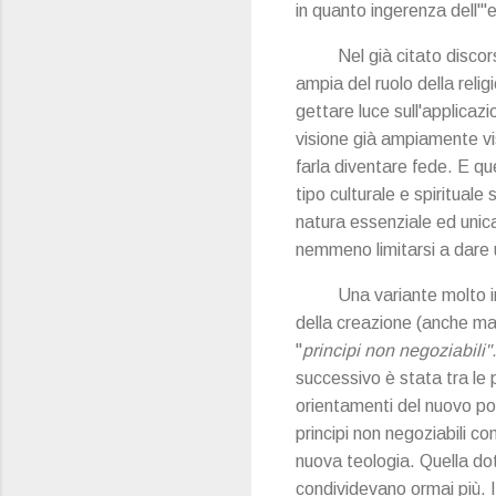
in quanto ingerenza dell'"e
Nel già citato disco
ampia del ruolo della relig
gettare luce sull'applicazi
visione già ampiamente vi
farla diventare fede. E que
tipo culturale e spirituale
natura essenziale ed unica
nemmeno limitarsi a dare 
Una variante molto i
della creazione (anche ma
"
principi non
negoziabili"
successivo è stata tra le
orientamenti del nuovo pon
principi non negoziabili c
nuova teologia. Quella dot
condividevano ormai più. I