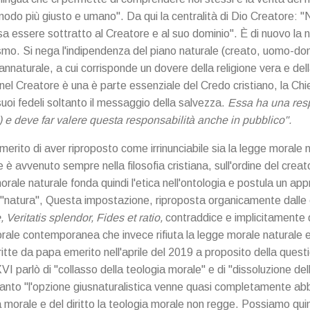
odo più giusto e umano". Da qui la centralità di Dio Creatore: "
sa essere sottratto al Creatore e al suo dominio". È di nuovo la 
smo. Si nega l'indipendenza del piano naturale (creato, uomo-don
annaturale, a cui corrisponde un dovere della religione vera e del
 nel Creatore è una è parte essenziale del Credo cristiano, la C
 suoi fedeli soltanto il messaggio della salvezza.
Essa ha una respo
e deve far valere questa responsabilità anche in pubblico".
erito di aver riproposto come irrinunciabile sia la legge morale na
è avvenuto sempre nella filosofia cristiana, sull'ordine del creato
orale naturale fonda quindi l'etica nell'ontologia e postula un ap
i "natura", Questa impostazione, riproposta organicamente dalle e
 Veritatis splendor, Fides et ratio,
contraddice e implicitamente 
morale contemporanea che invece rifiuta la legge morale naturale 
itte da papa emerito nell'aprile del 2019 a proposito della questi
I parlò di "collasso della teologia morale" e di "dissoluzione del
quanto "l'opzione giusnaturalistica venne quasi completamente ab
morale e del diritto la teologia morale non regge. Possiamo quind