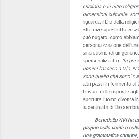
cristiana e le altre relig
dimensioni culturale, soci
riguarda il Dio della reli
afferma soprattutto la cab
può negare, come abbiamo 
personalizzazione dell'unic
sincretismo (di un generico
spersonalizzato):
"la prio
uomini l'acceso a Dio. No
sono quello che sono"); a 
altri passi il riferimento
trovare delle risposte agl
apertura l'uomo diventa i
la centralità di Dio sembr
Benedetto XVI ha avu
proprio sulla verità e sul
una grammatica comune, un