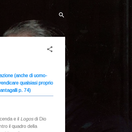
eazione (anche di uomo-
vendicare qualsiasi proprio
antagalli p. 74)
icenda e il
Logos
di Dio
tro il quadro della