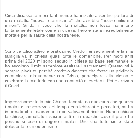
Circa diciassette mesi fa il mondo ha iniziato a sentire parlare di
una malattia "nuova e terrificante" che avrebbe "ucciso milioni e
milioni". Si dà il caso che la malattia non fosse nemmeno
lontanamente letale come si diceva. Però è stata incredibilmente
mortale per la salute della nostra fede.
Sono cattolico attivo e praticante. Credo nei sacramenti e la mia
famiglia va in chiesa quasi tutte le domeniche. Per molti anni
prima del 2020 mi sono seduto in chiesa su base settimanale e
ho ascoltato il mio sacerdote esaltare i sacramenti. Questo mi è
sempre piaciuto, perché credevo davvero che fosse un privilegio
comunicare direttamente con Cristo, partecipare alla Messa e
celebrare la mia fede con una comunità di credenti. Poi è arrivato
il Covid.
Improvvisamente la mia Chiesa, fondata da qualcuno che guariva
i malati e trascorreva del tempo con lebbrosi e peccatori, mi ha
informato che i sacramenti non valevano il rischio. Hanno chiuso
le chiese, annullato i sacramenti e in qualche caso il prete ha
persino smesso di ungere i malati. Dire che tutto ciò è stato
deludente è un eufemismo.