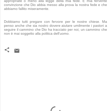
appropriate o meno alla legge della mia fede. È mia fervente
convinzione che Dio abbia messo alla prova la nostra fede e che
abbiamo fallito miseramente.
Dobbiamo tutti pregare con fervore per le nostre chiese. Ma
penso anche che sia nostro dovere aiutare umilmente i pastori a
seguire il cammino che Dio ha tracciato per noi, un cammino che
non è mai soggetto alla politica dell'uomo.
C
o
m
m
e
n
t