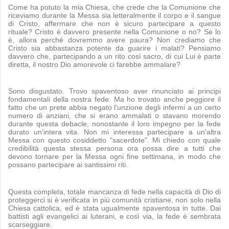
Come ha potuto la mia Chiesa, che crede che la Comunione che
riceviamo durante la Messa sia letteralmente il corpo e il sangue
di Cristo, affermare che non è sicuro partecipare a questo
rituale? Cristo è davvero presente nella Comunione o no? Se lo
è, allora perché dovremmo avere paura? Non crediamo che
Cristo sia abbastanza potente da guarire i malati? Pensiamo
davvero che, partecipando a un rito così sacro, di cui Lui è parte
diretta, il nostro Dio amorevole ci farebbe ammalare?
Sono disgustato. Trovo spaventoso aver rinunciato ai principi
fondamentali della nostra fede. Ma ho trovato anche peggiore il
fatto che un prete abbia negato l'unzione degli infermi a un certo
numero di anziani, che si erano ammalati o stavano morendo
durante questa debacle, nonostante il loro impegno per la fede
durato un'intera vita. Non mi interessa partecipare a un'altra
Messa con questo cosiddetto "sacerdote". Mi chiedo con quale
credibilità questa stessa persona ora possa dire a tutti che
devono tornare per la Messa ogni fine settimana, in modo che
possano partecipare ai santissimi riti.
Questa completa, totale mancanza di fede nella capacità di Dio di
proteggerci si è verificata in più comunità cristiane, non solo nella
Chiesa cattolica, ed è stata ugualmente spaventosa in tutte. Dai
battisti agli evangelici ai luterani, e così via, la fede è sembrata
scarseggiare.