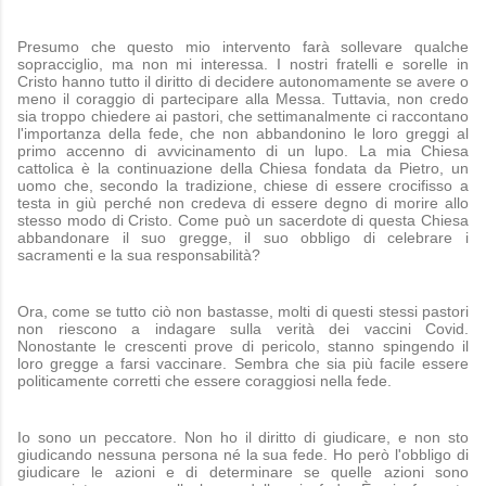
Presumo che questo mio intervento farà sollevare qualche
sopracciglio, ma non mi interessa. I nostri fratelli e sorelle in
Cristo hanno tutto il diritto di decidere autonomamente se avere o
meno il coraggio di partecipare alla Messa. Tuttavia, non credo
sia troppo chiedere ai pastori, che settimanalmente ci raccontano
l'importanza della fede, che non abbandonino le loro greggi al
primo accenno di avvicinamento di un lupo. La mia Chiesa
cattolica è la continuazione della Chiesa fondata da Pietro, un
uomo che, secondo la tradizione, chiese di essere crocifisso a
testa in giù perché non credeva di essere degno di morire allo
stesso modo di Cristo. Come può un sacerdote di questa Chiesa
abbandonare il suo gregge, il suo obbligo di celebrare i
sacramenti e la sua responsabilità?
Ora, come se tutto ciò non bastasse, molti di questi stessi pastori
non riescono a indagare sulla verità dei vaccini Covid.
Nonostante le crescenti prove di pericolo, stanno spingendo il
loro gregge a farsi vaccinare. Sembra che sia più facile essere
politicamente corretti che essere coraggiosi nella fede.
Io sono un peccatore. Non ho il diritto di giudicare, e non sto
giudicando nessuna persona né la sua fede. Ho però l'obbligo di
giudicare le azioni e di determinare se quelle azioni sono