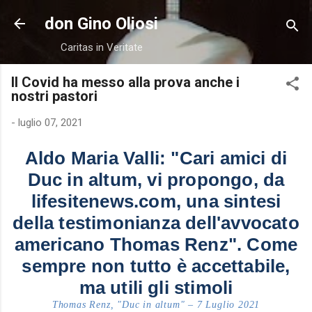
Passa ai contenuti principali
don Gino Oliosi
Caritas in Veritate
Il Covid ha messo alla prova anche i
nostri pastori
-
luglio 07, 2021
Aldo Maria Valli: "Cari amici di
Duc in altum, vi propongo, da
lifesitenews.com, una sintesi
della testimonianza dell'avvocato
americano Thomas Renz". Come
sempre non tutto è accettabile,
ma utili gli stimoli
Thomas Renz, "Duc in altum" – 7 Luglio 2021