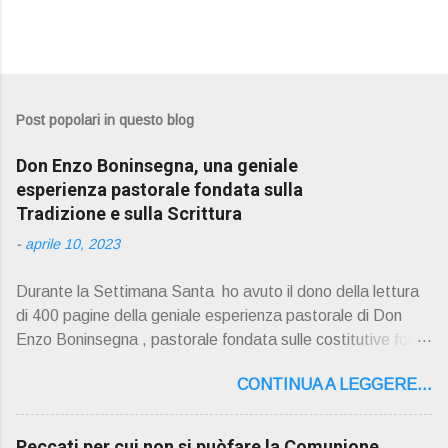
Post popolari in questo blog
Don Enzo Boninsegna, una geniale
esperienza pastorale fondata sulla
Tradizione e sulla Scrittura
-
aprile 10, 2023
Durante la Settimana Santa ho avuto il dono della lettura
di 400 pagine della geniale esperienza pastorale di Don
Enzo Boninsegna , pastorale fondata sulle costitutive fon ti
della Rivelazione, Tradizi o ne e Scrittura : è la parola di
CONTINUA A LEGGERE...
Dio giunta in continuit à ecclesiale a noi per mezzo di Gesù,
degli Apostoli e dei loro successori . Io don Gino Oliosi v
orrei contribuire ad una lettura non pregiudiziale su don
Peccati per cui non si puòfare la Comunione