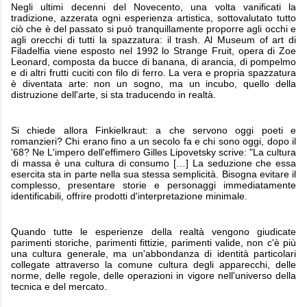
Negli ultimi decenni del Novecento, una volta vanificati la
tradizione, azzerata ogni esperienza artistica, sottovalutato tutto
ciò che è del passato si può tranquillamente proporre agli occhi e
agli orecchi di tutti la spazzatura: il trash. Al Museum of art di
Filadelfia viene esposto nel 1992 lo Strange Fruit, opera di Zoe
Leonard, composta da bucce di banana, di arancia, di pompelmo
e di altri frutti cuciti con filo di ferro. La vera e propria spazzatura
è diventata arte: non un sogno, ma un incubo, quello della
distruzione dell'arte, si sta traducendo in realtà.
Si chiede allora Finkielkraut: a che servono oggi poeti e
romanzieri? Chi erano fino a un secolo fa e chi sono oggi, dopo il
'68? Ne L'impero dell'effimero Gilles Lipovetsky scrive: "La cultura
di massa è una cultura di consumo […] La seduzione che essa
esercita sta in parte nella sua stessa semplicità. Bisogna evitare il
complesso, presentare storie e personaggi immediatamente
identificabili, offrire prodotti d'interpretazione minimale.
Quando tutte le esperienze della realtà vengono giudicate
parimenti storiche, parimenti fittizie, parimenti valide, non c'è più
una cultura generale, ma un'abbondanza di identità particolari
collegate attraverso la comune cultura degli apparecchi, delle
norme, delle regole, delle operazioni in vigore nell'universo della
tecnica e del mercato.