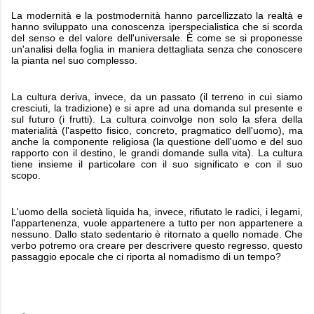
La modernità e la postmodernità hanno parcellizzato la realtà e
hanno sviluppato una conoscenza iperspecialistica che si scorda
del senso e del valore dell'universale. È come se si proponesse
un'analisi della foglia in maniera dettagliata senza che conoscere
la pianta nel suo complesso.
La cultura deriva, invece, da un passato (il terreno in cui siamo
cresciuti, la tradizione) e si apre ad una domanda sul presente e
sul futuro (i frutti). La cultura coinvolge non solo la sfera della
materialità (l'aspetto fisico, concreto, pragmatico dell'uomo), ma
anche la componente religiosa (la questione dell'uomo e del suo
rapporto con il destino, le grandi domande sulla vita). La cultura
tiene insieme il particolare con il suo significato e con il suo
scopo.
L'uomo della società liquida ha, invece, rifiutato le radici, i legami,
l'appartenenza, vuole appartenere a tutto per non appartenere a
nessuno. Dallo stato sedentario è ritornato a quello nomade. Che
verbo potremo ora creare per descrivere questo regresso, questo
passaggio epocale che ci riporta al nomadismo di un tempo?