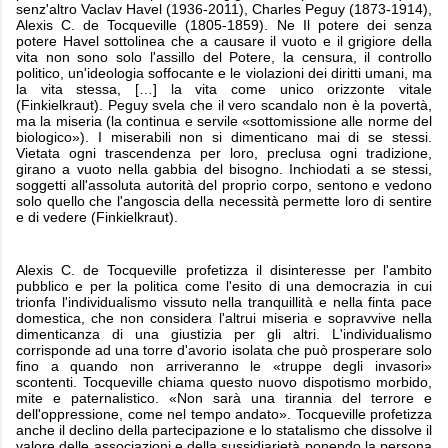
senz'altro Vaclav Havel (1936-2011), Charles Peguy (1873-1914),
Alexis C. de Tocqueville (1805-1859). Ne Il potere dei senza
potere Havel sottolinea che a causare il vuoto e il grigiore della
vita non sono solo l'assillo del Potere, la censura, il controllo
politico, un'ideologia soffocante e le violazioni dei diritti umani, ma
la vita stessa, […] la vita come unico orizzonte vitale
(Finkielkraut). Peguy svela che il vero scandalo non è la povertà,
ma la miseria (la continua e servile «sottomissione alle norme del
biologico»). I miserabili non si dimenticano mai di se stessi.
Vietata ogni trascendenza per loro, preclusa ogni tradizione,
girano a vuoto nella gabbia del bisogno. Inchiodati a se stessi,
soggetti all'assoluta autorità del proprio corpo, sentono e vedono
solo quello che l'angoscia della necessità permette loro di sentire
e di vedere (Finkielkraut).
Alexis C. de Tocqueville profetizza il disinteresse per l'ambito
pubblico e per la politica come l'esito di una democrazia in cui
trionfa l'individualismo vissuto nella tranquillità e nella finta pace
domestica, che non considera l'altrui miseria e sopravvive nella
dimenticanza di una giustizia per gli altri. L'individualismo
corrisponde ad una torre d'avorio isolata che può prosperare solo
fino a quando non arriveranno le «truppe degli invasori»
scontenti. Tocqueville chiama questo nuovo dispotismo morbido,
mite e paternalistico. «Non sarà una tirannia del terrore e
dell'oppressione, come nel tempo andato». Tocqueville profetizza
anche il declino della partecipazione e lo statalismo che dissolve il
valore delle associazioni e della sussidiarietà ponendo la persona