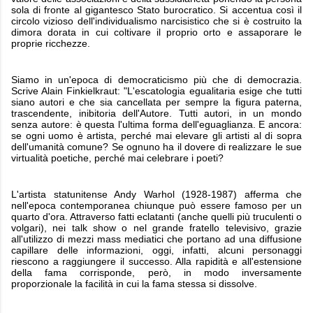
sola di fronte al gigantesco Stato burocratico. Si accentua così il
circolo vizioso dell'individualismo narcisistico che si è costruito la
dimora dorata in cui coltivare il proprio orto e assaporare le
proprie ricchezze.
Siamo in un'epoca di democraticismo più che di democrazia.
Scrive Alain Finkielkraut: "L'escatologia egualitaria esige che tutti
siano autori e che sia cancellata per sempre la figura paterna,
trascendente, inibitoria dell'Autore. Tutti autori, in un mondo
senza autore: è questa l'ultima forma dell'eguaglianza. E ancora:
se ogni uomo è artista, perché mai elevare gli artisti al di sopra
dell'umanità comune? Se ognuno ha il dovere di realizzare le sue
virtualità poetiche, perché mai celebrare i poeti?
L'artista statunitense Andy Warhol (1928-1987) afferma che
nell'epoca contemporanea chiunque può essere famoso per un
quarto d'ora. Attraverso fatti eclatanti (anche quelli più truculenti o
volgari), nei talk show o nel grande fratello televisivo, grazie
all'utilizzo di mezzi mass mediatici che portano ad una diffusione
capillare delle informazioni, oggi, infatti, alcuni personaggi
riescono a raggiungere il successo. Alla rapidità e all'estensione
della fama corrisponde, però, in modo inversamente
proporzionale la facilità in cui la fama stessa si dissolve.