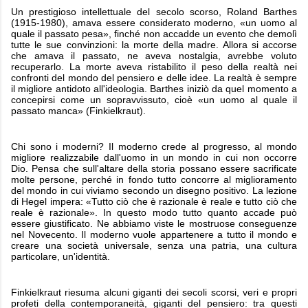
Un prestigioso intellettuale del secolo scorso, Roland Barthes
(1915-1980), amava essere considerato moderno, «un uomo al
quale il passato pesa», finché non accadde un evento che demolì
tutte le sue convinzioni: la morte della madre. Allora si accorse
che amava il passato, ne aveva nostalgia, avrebbe voluto
recuperarlo. La morte aveva ristabilito il peso della realtà nei
confronti del mondo del pensiero e delle idee. La realtà è sempre
il migliore antidoto all'ideologia. Barthes iniziò da quel momento a
concepirsi come un sopravvissuto, cioè «un uomo al quale il
passato manca» (Finkielkraut).
Chi sono i moderni? Il moderno crede al progresso, al mondo
migliore realizzabile dall'uomo in un mondo in cui non occorre
Dio. Pensa che sull'altare della storia possano essere sacrificate
molte persone, perché in fondo tutto concorre al miglioramento
del mondo in cui viviamo secondo un disegno positivo. La lezione
di Hegel impera: «Tutto ciò che è razionale è reale e tutto ciò che
reale è razionale». In questo modo tutto quanto accade può
essere giustificato. Ne abbiamo viste le mostruose conseguenze
nel Novecento. Il moderno vuole appartenere a tutto il mondo e
creare una società universale, senza una patria, una cultura
particolare, un'identità.
Finkielkraut riesuma alcuni giganti dei secoli scorsi, veri e propri
profeti della contemporaneità, giganti del pensiero: tra questi