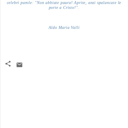
celebri parole: "Non abbiate paura! Aprite, anzi spalancate le
porte a Cristo!".
Aldo Maria Valli
C
o
m
m
e
n
t