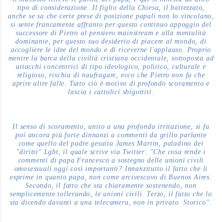
tipo di considerazione. Il figlio della Chiesa, il battezzato,
anche se sa che certe prese di posizione papali non lo vincolano,
si sente francamente affranto per questo continuo appoggio del
successore di Pietro al pensiero mainstream e alla mentalità
dominante, per questo suo desiderio di piacere al mondo, di
accogliere le idee del mondo e di riceverne l'applauso. Proprio
mentre la barca della civiltà cristiana occidentale, sottoposta ad
attacchi concentrici di tipo ideologico, politico, culturale e
religioso, rischia di naufragare, ecco che Pietro non fa che
aprire altre falle. Tutto ciò è motivo di profondo scoramento e
lascia i cattolici sbigottiti.
Il senso di scoramento, unito a una profonda irritazione, si fa
poi ancora più forte dinnanzi a commenti da grillo parlante
come quello del padre gesuita James Martin, paladino dei
"diritti" Lgbt, il quale scrive via Twitter: "Che cosa rende i
commenti di papa Francesco a sostegno delle unioni civili
omosessuali oggi così importanti? Innanzitutto il fatto che li
esprime in quanto papa, non come arcivescovo di Buenos Aires.
Secondo, il fatto che sta chiaramente sostenendo, non
semplicemente tollerando, le unioni civili. Terzo, il fatto che lo
sta dicendo davanti a una telecamera, non in privato. Storico":