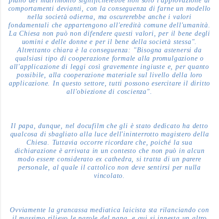
piano del matrimonio significherebbe non solo l'approvazione di
comportamenti devianti, con la conseguenza di farne un modello
nella società odierna, ma oscurerebbe anche i valori
fondamentali che appartengono all'eredità comune dell'umanità.
La Chiesa non può non difendere questi valori, per il bene degli
uomini e delle donne e per il bene della società stessa".
Altrettanto chiara è la conseguenza: "Bisogna astenersi da
qualsiasi tipo di cooperazione formale alla promulgazione o
all'applicazione di leggi così gravemente ingiuste e, per quanto
possibile, alla cooperazione materiale sul livello della loro
applicazione. In questo settore, tutti possono esercitare il diritto
all'obiezione di coscienza".
Il papa, dunque, nel docufilm che gli è stato dedicato ha detto
qualcosa di sbagliato alla luce dell'ininterrotto magistero della
Chiesa. Tuttavia occorre ricordare che, poiché la sua
dichiarazione è arrivata in un contesto che non può in alcun
modo essere considerato ex cathedra, si tratta di un parere
personale, al quale il cattolico non deve sentirsi per nulla
vincolato.
Ovviamente la grancassa mediatica laicista sta rilanciando con
il massimo rilievo le parole del papa, e qui si innesta un altro