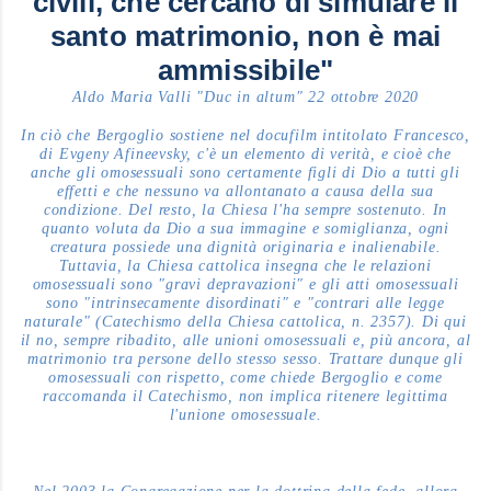
civili, che cercano di simulare il
santo matrimonio, non è mai
ammissibile"
Aldo Maria Valli "Duc in altum" 22 ottobre 2020
In ciò che Bergoglio sostiene nel docufilm intitolato Francesco,
di Evgeny Afineevsky, c'è un elemento di verità, e cioè che
anche gli omosessuali sono certamente figli di Dio a tutti gli
effetti e che nessuno va allontanato a causa della sua
condizione. Del resto, la Chiesa l'ha sempre sostenuto. In
quanto voluta da Dio a sua immagine e somiglianza, ogni
creatura possiede una dignità originaria e inalienabile.
Tuttavia, la Chiesa cattolica insegna che le relazioni
omosessuali sono "gravi depravazioni" e gli atti omosessuali
sono "intrinsecamente disordinati" e "contrari alle legge
naturale" (Catechismo della Chiesa cattolica, n. 2357). Di qui
il no, sempre ribadito, alle unioni omosessuali e, più ancora, al
matrimonio tra persone dello stesso sesso. Trattare dunque gli
omosessuali con rispetto, come chiede Bergoglio e come
raccomanda il Catechismo, non implica ritenere legittima
l'unione omosessuale.