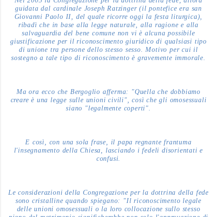
Nel 2003 la Congregazione per la dottrina della fede, allora
guidata dal cardinale Joseph Ratzinger (il pontefice era san
Giovanni Paolo II, del quale ricorre oggi la festa liturgica),
ribadì che in base alla legge naturale, alla ragione e alla
salvaguardia del bene comune non vi è alcuna possibile
giustificazione per il riconoscimento giuridico di qualsiasi tipo
di unione tra persone dello stesso sesso. Motivo per cui il
sostegno a tale tipo di riconoscimento è gravemente immorale.
Ma ora ecco che Bergoglio afferma: "Quella che dobbiamo
creare è una legge sulle unioni civili", così che gli omosessuali
siano "legalmente coperti".
E così, con una sola frase, il papa regnante frantuma
l'insegnamento della Chiesa, lasciando i fedeli disorientati e
confusi.
Le considerazioni della Congregazione per la dottrina della fede
sono cristalline quando spiegano: "Il riconoscimento legale
delle unioni omosessuali o la loro collocazione sullo stesso