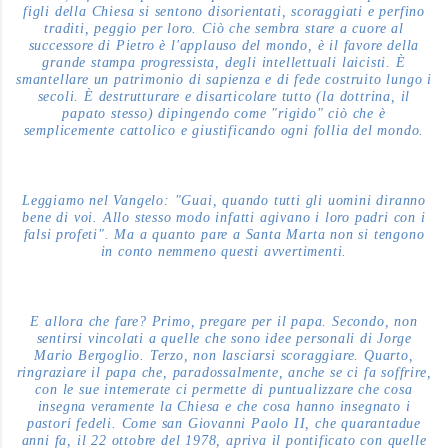
figli della Chiesa si sentono disorientati, scoraggiati e perfino
traditi, peggio per loro. Ciò che sembra stare a cuore al
successore di Pietro è l'applauso del mondo, è il favore della
grande stampa progressista, degli intellettuali laicisti. È
smantellare un patrimonio di sapienza e di fede costruito lungo i
secoli. È destrutturare e disarticolare tutto (la dottrina, il
papato stesso) dipingendo come "rigido" ciò che è
semplicemente cattolico e giustificando ogni follia del mondo.
Leggiamo nel Vangelo: "Guai, quando tutti gli uomini diranno
bene di voi. Allo stesso modo infatti agivano i loro padri con i
falsi profeti". Ma a quanto pare a Santa Marta non si tengono
in conto nemmeno questi avvertimenti.
E allora che fare? Primo, pregare per il papa. Secondo, non
sentirsi vincolati a quelle che sono idee personali di Jorge
Mario Bergoglio. Terzo, non lasciarsi scoraggiare. Quarto,
ringraziare il papa che, paradossalmente, anche se ci fa soffrire,
con le sue intemerate ci permette di puntualizzare che cosa
insegna veramente la Chiesa e che cosa hanno insegnato i
pastori fedeli. Come san Giovanni Paolo II, che quarantadue
anni fa, il 22 ottobre del 1978, apriva il pontificato con quelle