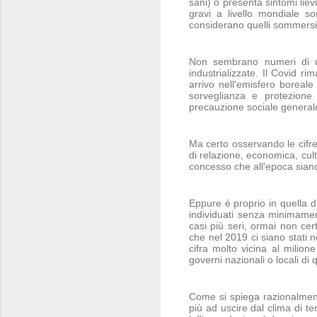
sani) o presenta sintomi liev
gravi a livello mondiale s
considerano quelli sommersi
Non sembrano numeri di una
industrializzate. Il Covid ri
arrivo nell'emisfero boreale
sorveglianza e protezione 
precauzione sociale general
Ma certo osservando le cifre a
di relazione, economica, cult
concesso che all'epoca siano 
Eppure è proprio in quella d
individuati senza minimament
casi più seri, ormai non cer
che nel 2019 ci siano stati 
cifra molto vicina al milion
governi nazionali o locali d
Come si spiega razionalmente
più ad uscire dal clima di te