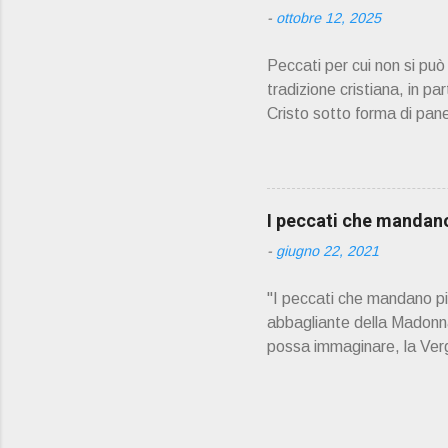
prete, ho letto un belli
-
ottobre 12, 2025
Peccati per cui non si pu
tradizione cristiana, in pa
Cristo sotto forma di pane
partecipare alla comunione
confessione prima di pote
Adulterio Furto Idolatria 
contro i comandamenti di 
I peccati che mandano 
la relazione con Dio e con
-
giugno 22, 2021
non può partecipare piena
"I peccati che mandano più 
abbagliante della Madonna.
possa immaginare, la Vergi
Verginità perpetua di Mari
Santo, il dogma di fede d
splendore verginale che «i
Vergine, si sono ispirate 