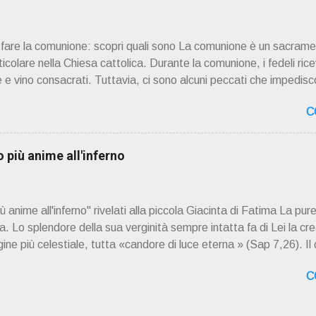
ssimo libro di Georges Bernanos , " DIARIO DI UN CURATO DI C
ò fare la comunione: scopri quali sono La comunione è un sacrame
rticolare nella Chiesa cattolica. Durante la comunione, i fedeli rice
 e vino consacrati. Tuttavia, ci sono alcuni peccati che impedisco
. Questi peccati sono considerati gravi o mortali e richiedono il
C
r ricevere la comunione nuovamente. 📖 Indice dei contenuti Pecc
Frode Occultismo Peccati gravi o mortali I peccati gravi o mortal
Dio in modo grave e deliberato. Questi peccati sono considerat
più anime all'inferno
 gli altri. Quando una persona commette un peccato grave, si sep
mente alla vita sacramentale della Chiesa. La Chiesa cattolica i
anime all'inferno" rivelati alla piccola Giacinta di Fatima La pure
 Lo splendore della sua verginità sempre intatta fa di Lei la cre
ne più celestiale, tutta «candore di luce eterna » (Sap 7,26). Il
a Santissima, il dogma di fede della concezione verginale di Ges
C
ella Maternità verginale della Madonna: questi tre dogmi investo
 cieli dei cieli non possono contenere» (1Re 8,27). E lungo i secol
le schiere angeliche delle vergini che hanno cominciato già da ques