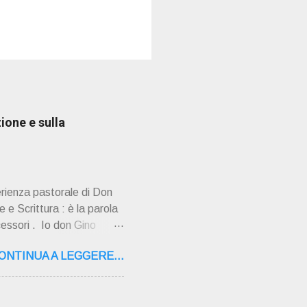
ione e sulla
erienza pastorale di Don
 e Scrittura : è la parola
cessori . Io don Gino
ultimi tempi di vita l'ho
ONTINUA A LEGGERE...
o la sua "
,16 – 37134 Verona Tel.
"secolo" fa, da giovane