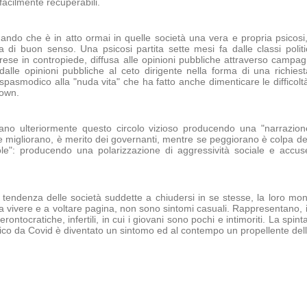
facilmente recuperabili.
ndo che è in atto ormai in quelle società una vera e propria psicosi,
a di buon senso. Una psicosi partita sette mesi fa dalle classi polit
rese in contropiede, diffusa alle opinioni pubbliche attraverso campag
 dalle opinioni pubbliche al ceto dirigente nella forma di una richies
pasmodico alla "nuda vita" che ha fatto anche dimenticare le difficolt
down.
rzano ulteriormente questo circolo vizioso producendo una "narrazion
migliorano, è merito dei governanti, mentre se peggiorano è colpa dell'
le": producendo una polarizzazione di aggressività sociale e accuse
 tendenza delle società suddette a chiudersi in se stesse, la loro mon
 a vivere e a voltare pagina, non sono sintomi casuali. Rappresentano, i
rontocratiche, infertili, in cui i giovani sono pochi e intimoriti. La spint
panico da Covid è diventato un sintomo ed al contempo un propellente de