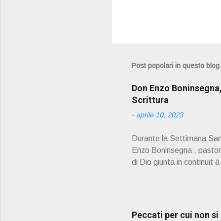
Post popolari in questo blog
Don Enzo Boninsegna, 
Scrittura
-
aprile 10, 2023
Durante la Settimana Sant
Enzo Boninsegna , pastoral
di Dio giunta in continuit 
Oliosi v orrei contribuire
scelto come Confessore.
PRESENTAZIONE" D on En
045 8201679 – Cell. 33
Peccati per cui non s