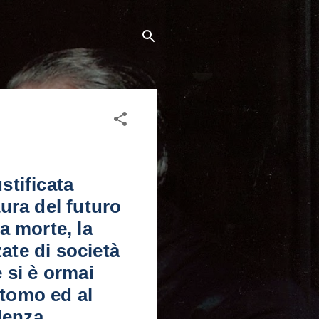
stificata
ura del futuro
a morte, la
zate di società
e si è ormai
ntomo ed al
denza.