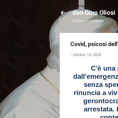
don Gino Oliosi
Caritas in Veritate
Covid, psicosi del
-
ottobre 13, 2020
C'è una 
dall'emergenz
senza sper
rinuncia a viv
gerontocrat
arrestata.
conte