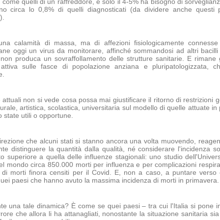
i come quelli di un raffreddore, e solo il 4-5% ha bisogno di sorveglianz
ono circa lo 0,8% di quelli diagnosticati (da dividere anche questi
).
 calamità di massa, ma di affezioni fisiologicamente connesse al
mane oggi un virus da monitorare, affinché sommandosi ad altri bacilli 
 non produca un sovraffollamento delle strutture sanitarie. E rimane g
attiva sulle fasce di popolazione anziana e pluripatologizzata, c
e.
ttuali non si vede cosa possa mai giustificare il ritorno di restrizioni g
urale, artistica, scolastica, universitaria sul modello di quelle attuat
state utili o opportune.
irezione che alcuni stati si stanno ancora una volta muovendo, reagend
e distinguere la quantità dalla qualità, né considerare l'incidenza so
to superiore a quella delle influenze stagionali: uno studio dell'Unive
nel mondo circa 850.000 morti per influenza e per complicazioni respir
e di morti finora censiti per il Covid. E, non a caso, a puntare verso 
i quei paesi che hanno avuto la massima incidenza di morti in primavera.
 una tale dinamica? È come se quei paesi – tra cui l'Italia si pone in
rrore che allora li ha attanagliati, nonostante la situazione sanitaria 