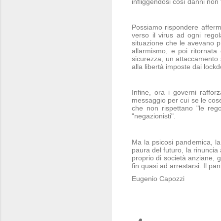
infliggendosi così danni non 
Possiamo rispondere afferma
verso il virus ad ogni regol
situazione che le avevano p
allarmismo, e poi ritornata
sicurezza, un attaccamento s
alla libertà imposte dai lock
Infine, ora i governi raffo
messaggio per cui se le cose 
che non rispettano "le rego
"negazionisti".
Ma la psicosi pandemica, la
paura del futuro, la rinuncia
proprio di società anziane, ge
fin quasi ad arrestarsi. Il 
Eugenio Capozzi