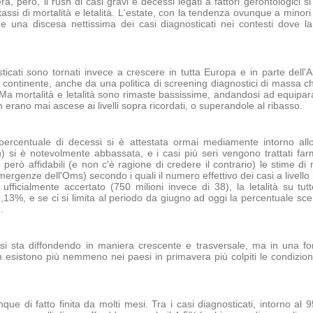
ra, però, il rush di casi gravi e decessi legati a fattori gerontologici 
tassi di mortalità e letalità. L'estate, con la tendenza ovunque a minor
he una discesa nettissima dei casi diagnosticati nei contesti dove 
ticati sono tornati invece a crescere in tutta Europa e in parte dell'
io continente, anche da una politica di screening diagnostici di mass
Ma mortalità e letalità sono rimaste bassissime, andandosi ad equipar
erano mai ascese ai livelli sopra ricordati, o superandole al ribasso.
a percentuale di decessi si è attestata ormai mediamente intorno al
on) si è notevolmente abbassata, e i casi più seri vengono trattati f
però affidabili (e non c'è ragione di credere il contrario) le stime di 
ergenze dell'Oms) secondo i quali il numero effettivo dei casi a livello
ufficialmente accertato (750 milioni invece di 38), la letalità su tu
,13%, e se ci si limita al periodo da giugno ad oggi la percentuale s
.
 si sta diffondendo in maniera crescente e trasversale, ma in una f
 esistono più nemmeno nei paesi in primavera più colpiti le condizion
ue di fatto finita da molti mesi. Tra i casi diagnosticati, intorno al 