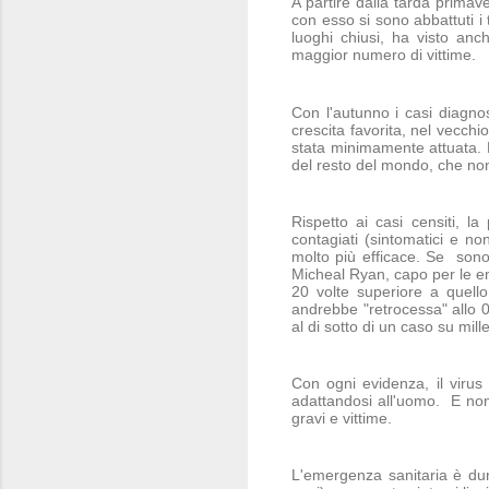
A partire dalla tarda primave
con esso si sono abbattuti i 
luoghi chiusi, ha visto anc
maggior numero di vittime.
Con l'autunno i casi diagnos
crescita favorita, nel vecch
stata minimamente attuata. 
del resto del mondo, che non 
Rispetto ai casi censiti, l
contagiati (sintomatici e n
molto più efficace. Se sono 
Micheal Ryan, capo per le em
20 volte superiore a quello 
andrebbe "retrocessa" allo 0
al di sotto di un caso su mille
Con ogni evidenza, il virus
adattandosi all'uomo. E non
gravi e vittime.
L'emergenza sanitaria è dunq