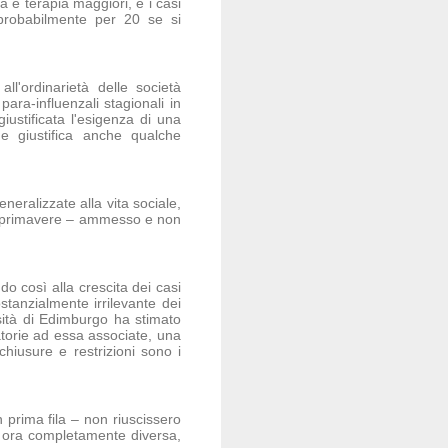
a e terapia maggiori, e i casi
 probabilmente per 20 se si
l'ordinarietà delle società
para-influenzali stagionali in
iustificata l'esigenza di una
he giustifica anche qualche
eneralizzate alla vita sociale,
e in primavere – ammesso e non
o così alla crescita dei casi
stanzialmente irrilevante dei
rsità di Edimburgo ha stimato
atorie ad essa associate, una
chiusure e restrizioni sono i
 prima fila – non riuscissero
sia ora completamente diversa,