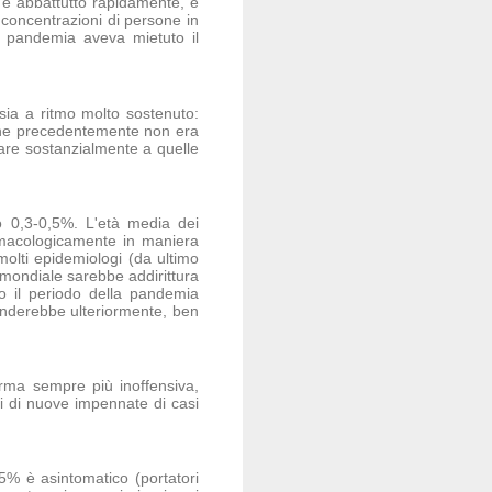
si è abbattutto rapidamente, e
i concentrazioni di persone in
la pandemia aveva mietuto il
Asia a ritmo molto sostenuto:
a che precedentemente non era
are sostanzialmente a quelle
lo 0,3-0,5%. L'età media dei
armacologicamente in maniera
molti epidemiologi (da ultimo
 mondiale sarebbe addirittura
tto il periodo della pandemia
cenderebbe ulteriormente, ben
orma sempre più inoffensiva,
i di nuove impennate di casi
95% è asintomatico (portatori