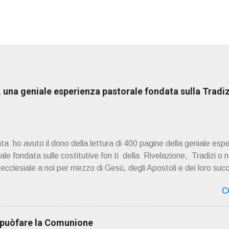
una geniale esperienza pastorale fondata sulla Tradiz
a ho avuto il dono della lettura di 400 pagine della geniale esp
e fondata sulle costitutive fon ti della Rivelazione, Tradizi o ne
à ecclesiale a noi per mezzo di Gesù, degli Apostoli e dei loro suc
 ad una lettura non pregiudiziale su don Enzo Boninsegna . Per gli 
C
 Del suo volume " ERO "CURATO" …ora son "da curare" pubblic
zo Boninsegna , per ordinazioni Via San Giovanni Pupatoro
8990 8824 PRESENTAZIONE R icordo che qualche secolo fa … 
i puòfare la Comunione