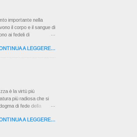
AMPAGNA ". È ispira...
nto importante nella
vono il corpo e il sangue di
no ai fedeli di
 pentimento e la
ONTINUA A LEGGERE...
ati gravi o mortali
i sono azioni che vanno
i gravi perché danneggiano
ara dalla grazia di Dio e
nsegn...
zza è la virtù più
atura più radiosa che si
 dogma di fede della
ù ad opera dello Spirito
ONTINUA A LEGGERE...
no l'Immacolata di uno
i, nella Chiesa, alla Beata
ta terra a vivere solo di