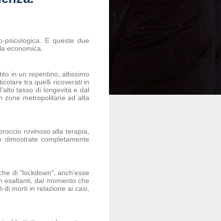
o-psicologica. E queste due
lla economica.
ito in un repentino, altissimo
colare tra quelli ricoverati in
'alto tasso di longevità e dal
n zone metropolitane ad alta
proccio rovinoso alla terapia,
no dimostrate completamente
itiche di "lockdown", anch'esse
non esaltanti, dal momento che
% di morti in relazione ai casi,