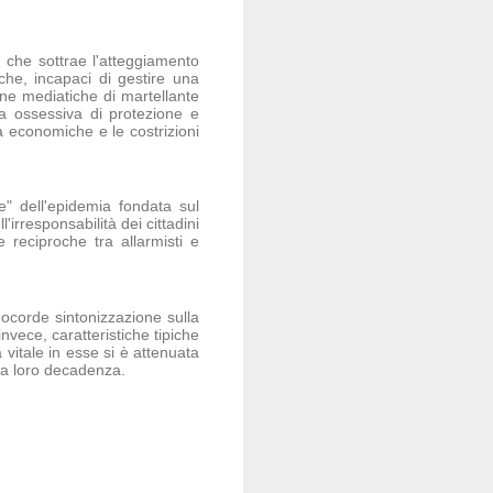
 che sottrae l'atteggiamento
iche, incapaci di gestire una
ne mediatiche di martellante
ta ossessiva di protezione e
à economiche e le costrizioni
e" dell'epidemia fondata sul
irresponsabilità dei cittadini
 reciproche tra allarmisti e
ocorde sintonizzazione sulla
nvece, caratteristiche tipiche
a vitale in esse si è attenuata
lla loro decadenza.