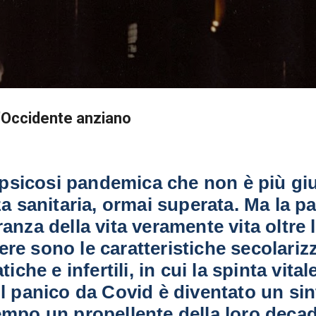
Passa ai contenuti principali
l'Occidente anziano
psicosi pandemica che non è più giu
a sanitaria, ormai superata. Ma la pa
anza della vita veramente vita oltre l
ere sono le caratteristiche secolariz
iche e infertili, in cui la spinta vital
 Il panico da Covid è diventato un si
mpo un propellente della loro deca