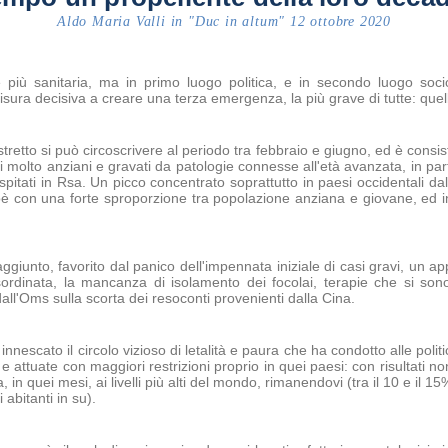
Aldo Maria Valli in "Duc in altum" 12 ottobre 2020
più sanitaria, ma in primo luogo politica, e in secondo luogo soci
ura decisiva a creare una terza emergenza, la più grave di tutte: que
stretto si può circoscrivere al periodo tra febbraio e giugno, ed è consist
ui molto anziani e gravati da patologie connesse all'età avanzata, in parti
ospitati in Rsa. Un picco concentrato soprattutto in paesi occidentali dall
ioè con una forte sproporzione tra popolazione anziana e giovane, ed i
ggiunto, favorito dal panico dell'impennata iniziale di casi gravi, un ap
sordinata, la mancanza di isolamento dei focolai, terapie che si so
dall'Oms sulla scorta dei resoconti provenienti dalla Cina.
è innescato il circolo vizioso di letalità e paura che ha condotto alle pol
 e attuate con maggiori restrizioni proprio in quei paesi: con risultati 
ata, in quei mesi, ai livelli più alti del mondo, rimanendovi (tra il 10 e il 15
 abitanti in su).