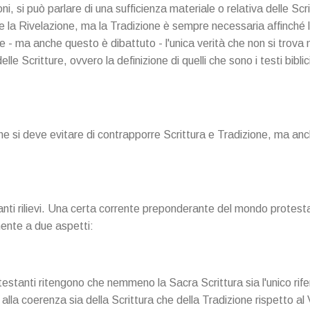
, si può parlare di una sufficienza materiale o relativa delle Scr
e la Rivelazione, ma la Tradizione è sempre necessaria affinché 
- ma anche questo è dibattuto - l'unica verità che non si trova n
lle Scritture, ovvero la definizione di quelli che sono i testi bibli
e si deve evitare di contrapporre Scrittura e Tradizione, ma anch
anti rilievi. Una certa corrente preponderante del mondo protest
ente a due aspetti:
estanti ritengono che nemmeno la Sacra Scrittura sia l'unico rife
lla coerenza sia della Scrittura che della Tradizione rispetto al 