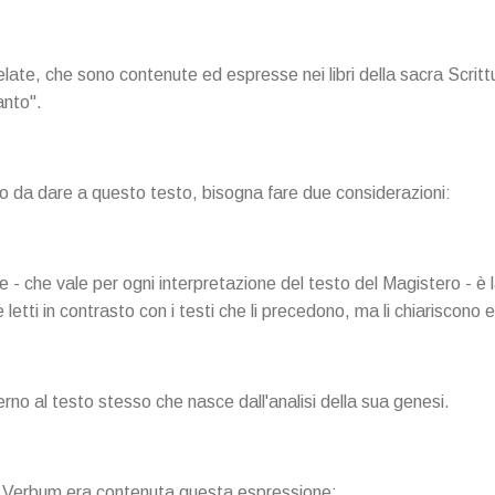
elate, che sono contenute ed espresse nei libri della sacra Scrittu
anto".
to da dare a questo testo, bisogna fare due considerazioni:
 - che vale per ogni interpretazione del testo del Magistero - è l
letti in contrasto con i testi che li precedono, ma li chiariscono 
terno al testo stesso che nasce dall'analisi della sua genesi.
ei Verbum era contenuta questa espressione: