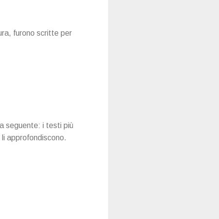
ra, furono scritte per
a seguente: i testi più
e li approfondiscono.