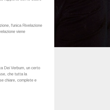
zione, l'unica Rivelazione
velazione viene
ica Dei Verbum, un certo
sse, che tutta la
sse chiare, complete e