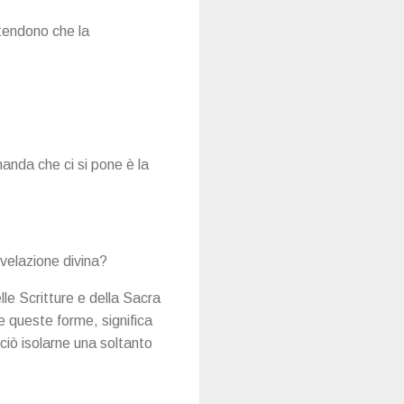
ntendono che la
manda che ci si pone è la
ivelazione divina?
lle Scritture e della Sacra
 queste forme, significa
iò isolarne una soltanto