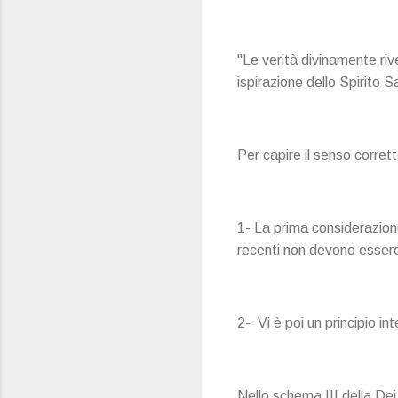
"Le verità divinamente riv
ispirazione dello Spirito S
Per capire il senso corret
1- La prima considerazione
recenti non devono essere 
2- Vi è poi un principio in
Nello schema III della D