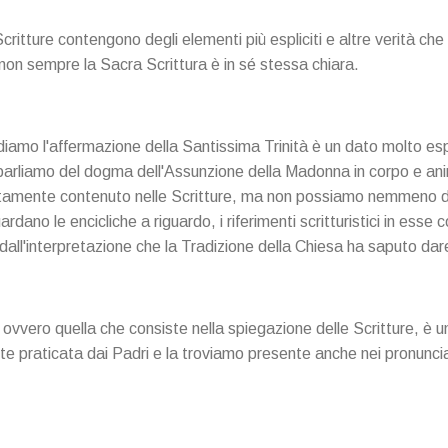
ritture contengono degli elementi più espliciti e altre verità ch
e non sempre la Sacra Scrittura è in sé stessa chiara.
amo l'affermazione della Santissima Trinità è un dato molto espli
parliamo del dogma dell'Assunzione della Madonna in corpo e an
itamente contenuto nelle Scritture, ma non possiamo nemmeno dir
rdano le encicliche a riguardo, i riferimenti scritturistici in ess
dall'interpretazione che la Tradizione della Chiesa ha saputo dar
, ovvero quella che consiste nella spiegazione delle Scritture, è u
 praticata dai Padri e la troviamo presente anche nei pronunci