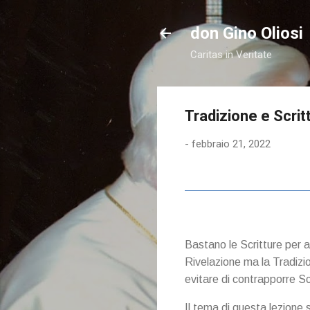
don Gino Oliosi
Caritas in Veritate
Tradizione e Scrit
-
febbraio 21, 2022
Bastano le Scritture per 
Rivelazione ma la Tradizi
evitare di contrapporre Scr
Il tema di questa lezione 