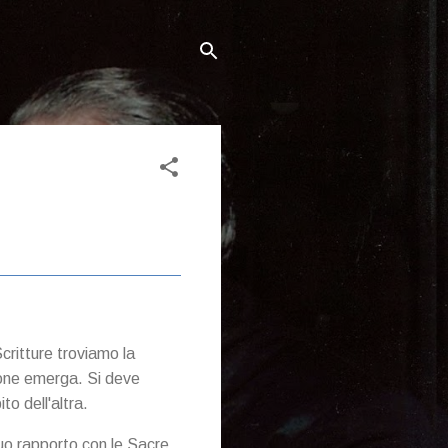
critture troviamo la
ione emerga. Si deve
to dell'altra.
suo rapporto con le Sacre