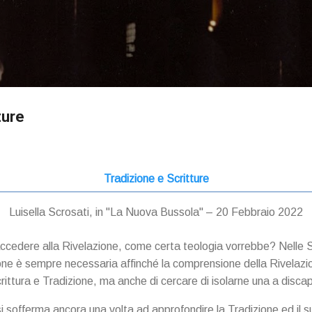
Passa ai contenuti principali
ture
Tradizione e Scritture
Luisella Scrosati, in "La Nuova Bussola" – 20 Febbraio 2022
accedere alla Rivelazione, come certa teologia vorrebbe? Nelle S
one è sempre necessaria affinché la comprensione della Rivelaz
ittura e Tradizione, ma anche di cercare di isolarne una a discapi
si sofferma ancora una volta ad approfondire la Tradizione ed il 