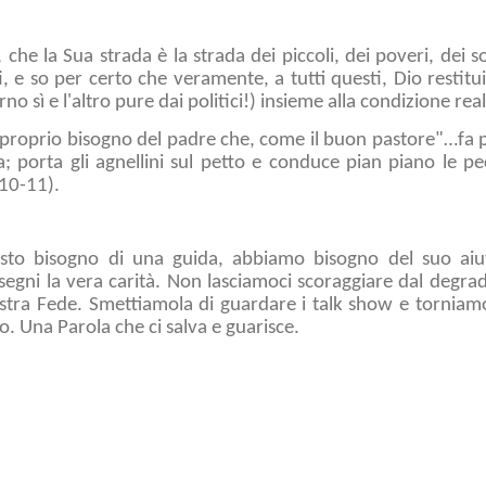
, che la Sua strada è la strada dei piccoli, dei poveri, dei s
, e so per certo che veramente, a tutti questi, Dio restitui
o sì e l'altro pure dai politici!) insieme alla condizione real
 proprio bisogno del padre che, come il buon pastore"…fa p
a; porta gli agnellini sul petto e conduce pian piano le p
 10-11).
usto bisogno di una guida, abbiamo bisogno del suo aiut
insegni la vera carità. Non lasciamoci scoraggiare dal degra
ostra Fede. Smettiamola di guardare i talk show e torniamo
io. Una Parola che ci salva e guarisce.