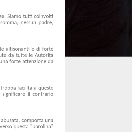
se! Siamo tutti coinvolti
, insomma, nessun padre,
e altisonanti e di forte
ute da tutte le Autorità
i una forte attenzione da
troppa facilità a queste
significare il contrario
 e abusata, comporta una
averso questa "parolina"