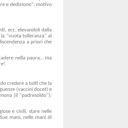
re e dedizione": motivo
nti, ecc. elevandoli dalla
 la "vuota tolleranza" al
ndiscendenza a priori che
ricadere nella paura… ma
re!
do credere a tutti che la
eguenze (vaccini docet) e
mmona (il "padresoldo"):
ose e civili, stare nelle
 Sue mani, nelle mani di