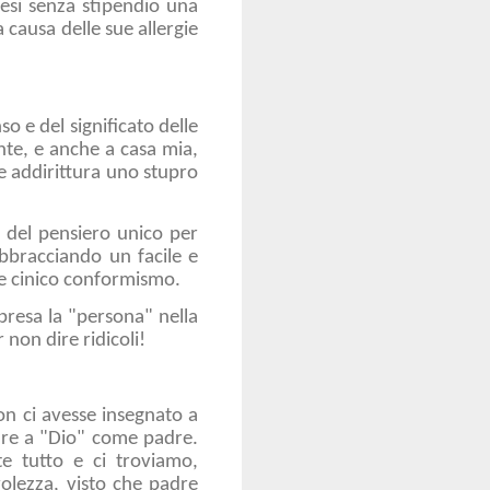
mesi senza stipendio una
 causa delle sue allergie
 e del significato delle
nte, e anche a casa mia,
e addirittura uno stupro
a del pensiero unico per
abbracciando un facile e
 e cinico conformismo.
presa la "persona" nella
per non dire ridicoli!
on ci avesse insegnato a
are a "Dio" come padre.
e tutto e ci troviamo,
volezza, visto che padre