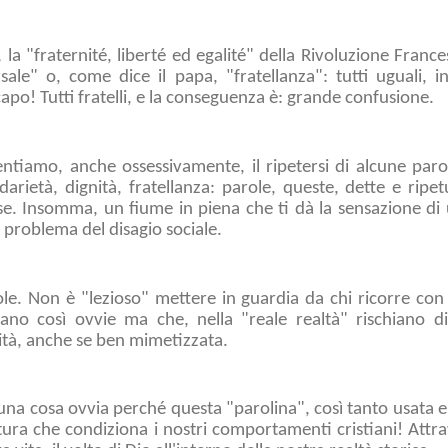
a "fraternité, liberté ed egalité" della Rivoluzione France
rsale" o, come dice il papa, "fratellanza": tutti uguali
po! Tutti fratelli, e la conseguenza è: grande confusione.
entiamo, anche ossessivamente, il ripetersi di alcune parol
darietà, dignità, fratellanza: parole, queste, dette e ripet
giose. Insomma, un fiume in piena che ti dà la sensazione d
le problema del disagio sociale.
le. Non è "lezioso" mettere in guardia da chi ricorre con 
no così ovvie ma che, nella "reale realtà" rischiano di 
sità, anche se ben mimetizzata.
 una cosa ovvia perché questa "parolina", così tanto usata
ultura che condiziona i nostri comportamenti cristiani! Attr