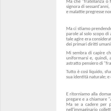
Ma che "fratellanza o f
signora di sessant'anni,
e malattie pregresse no
Ma ci stiamo prendendo 
parole al solo scopo di
tale agire era consider
dei primari diritti umani, 
Mi sembra di capire che
uniformarsi e, quindi, 
astratto pensiero di "f
Tutto è così liquido, s
sua identità naturale; e
E ritorniamo alla doman
pregare e a chiamare "
Ma se a cadere per pr
nell'immaginario collet