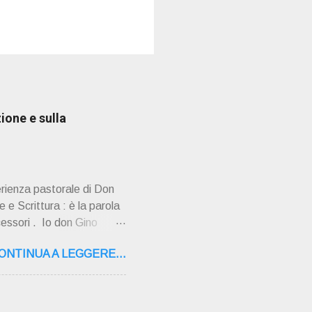
ione e sulla
erienza pastorale di Don
 e Scrittura : è la parola
cessori . Io don Gino
ultimi tempi di vita l'ho
ONTINUA A LEGGERE...
o la sua "
,16 – 37134 Verona Tel.
"secolo" fa, da giovane
AMPAGNA ". È ispira...