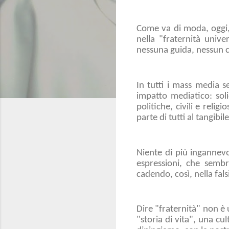
Come va di moda, oggi, l
nella "fraternità unive
nessuna guida, nessun ca
In tutti i mass media s
impatto mediatico: soli
politiche, civili e reli
parte di tutti al tangibi
Niente di più ingannevo
espressioni, che sembra
cadendo, così, nella fal
Dire "fraternità" non è
"storia di vita", una c