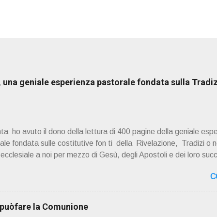
una geniale esperienza pastorale fondata sulla Tradiz
a ho avuto il dono della lettura di 400 pagine della geniale esp
e fondata sulle costitutive fon ti della Rivelazione, Tradizi o ne
à ecclesiale a noi per mezzo di Gesù, degli Apostoli e dei loro suc
 ad una lettura non pregiudiziale su don Enzo Boninsegna . Per gli 
C
 Del suo volume " ERO "CURATO" …ora son "da curare" pubblic
zo Boninsegna , per ordinazioni Via San Giovanni Pupatoro
8990 8824 PRESENTAZIONE R icordo che qualche secolo fa … 
i puòfare la Comunione
ssimo libro di Georges Bernanos , " DIARIO DI UN CURATO DI C