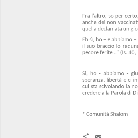
Fra l'altro, so per certo
anche dei non vaccinati
quella declamata un giorn
Eh sì, ho – e abbiamo –
il suo braccio lo radun
pecore ferite…" (Is. 40,
Sì, ho - abbiamo - gi
speranza, libertà e ci 
cui sta scivolando la n
credere alla Parola di D
* Comunità Shalom