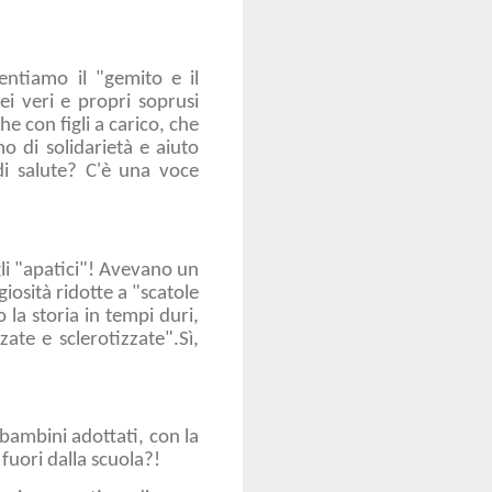
entiamo il "gemito e il
i veri e propri soprusi
e con figli a carico, che
o di solidarietà e aiuto
di salute? C'è una voce
o?
gli "apatici"! Avevano un
giosità ridotte a "scatole
 la storia in tempi duri,
ate e sclerotizzate".Sì,
 bambini adottati, con la
fuori dalla scuola?!