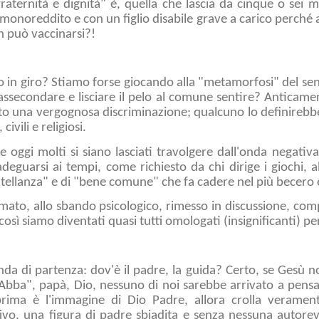
raternità e dignità" è, quella che lascia da cinque o sei 
 monoreddito e con un figlio disabile grave a carico perché a
n può vaccinarsi?!
in giro? Stiamo forse giocando alla "metamorfosi" del senso
 assecondare e lisciare il pelo al comune sentire? Anticame
ato una vergognosa discriminazione; qualcuno lo definirebb
civili e religiosi.
 oggi molti si siano lasciati travolgere dall'onda negativ
adeguarsi ai tempi, come richiesto da chi dirige i giochi, 
ratellanza" e di "bene comune" che fa cadere nel più becero
fumato, allo sbando psicologico, rimesso in discussione, com
 così siamo diventati quasi tutti omologati (insignificanti) 
da di partenza: dov'è il padre, la guida? Certo, se Gesù n
Abba", papà, Dio, nessuno di noi sarebbe arrivato a pens
ima è l'immagine di Dio Padre, allora crolla verament
tivo, una figura di padre sbiadita e senza nessuna autore