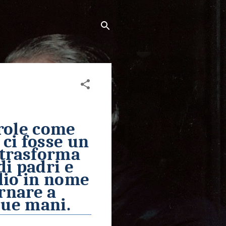
arole come
 ci fosse un
i trasforma
di padri e
ndio in nome
rnare a
Sue mani.