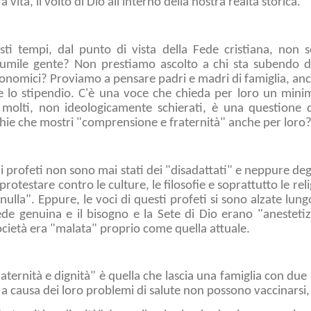
 vita, il volto di Dio all'interno della nostra realtà storica.
ti tempi, dal punto di vista della Fede cristiana, non s
a umile gente? Non prestiamo ascolto a chi sta subendo de
onomici? Proviamo a pensare padri e madri di famiglia, anch
e lo stipendio. C'è una voce che chieda per loro un minim
 molti, non ideologicamente schierati, è una questione 
cchie che mostri "comprensione e fraternità" anche per lor
a i profeti non sono mai stati dei "disadattati" e neppure de
protestare contro le culture, le filosofie e soprattutto le reli
nulla". Eppure, le voci di questi profeti si sono alzate lungo
ede genuina e il bisogno e la Sete di Dio erano "anestetizz
ocietà era "malata" proprio come quella attuale.
aternità e dignità" è quella che lascia una famiglia con due
 causa dei loro problemi di salute non possono vaccinarsi, 