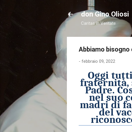
don Gino Oliosi
Caritas in Veritate
Abbiamo bisogno 
-
febbraio 09, 2022
Oggi tutt
fraternità,
Padre. Cos
nel suo c
madri di fa
del va
riconosc