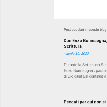
Post popolari in questo blog
Don Enzo Boninsegna, 
Scrittura
-
aprile 10, 2023
Durante la Settimana Sant
Enzo Boninsegna , pastoral
di Dio giunta in continuit 
Oliosi v orrei contribuire
scelto come Confessore.
PRESENTAZIONE" D on En
045 8201679 – Cell. 33
Peccati per cui non s
prete, ho letto un belli