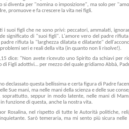
 si diventa per "nomina o imposizione", ma solo per "amo
dre, promuove e fa crescere la vita nei figli.
ti i suoi figli che ne sono privi: peccatori, ammalati, ignora
de significato di "suoi figli". L'amore vero del padre rifiuta
padre rifiuta la "larghezza dilatata e dilatante" dell'acco
 problemi seri e reali della vita (in quanto non li risolve!).
15 dice: "Non avete ricevuto uno Spirito da schiavi per 
o di Figli adottivi… per mezzo del quale gridiamo Abbà, Pad
 declassato questa bellissima e certa figura di Padre facen
nelle Sue mani, ma nelle mani della scienza e delle sue cons
a, soprattutto, seppur in modo latente, nelle mani di Ma
 in funzione di questa, anche la nostra vita.
 Rosalina, nel rispetto di tutte le Autorità politiche, religi
inquietante. Sarò temeraria, ma mi sento più sicura nelle