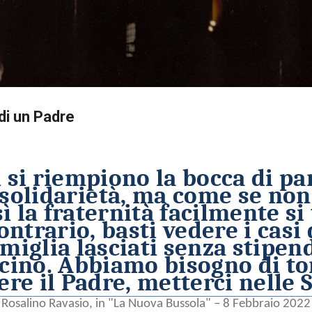
Passa ai contenuti principali
di un Padre
i si riempiono la bocca di p
 solidarietà, ma come se non
ì la fraternità facilmente s
ontrario, basti vedere i casi 
miglia lasciati senza stipe
ccino. Abbiamo bisogno di to
ere il Padre, metterci nelle 
Rosalino Ravasio, in "La Nuova Bussola" – 8 Febbraio 2022