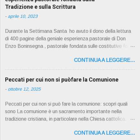
Tradizione e sulla Scrittura
-
aprile 10, 2023
Durante la Settimana Santa ho avuto il dono della lettura
di 400 pagine della geniale esperienza pastorale di Don
Enzo Boninsegna , pastorale fondata sulle costitutive fon ti
della Rivelazione, Tradizi o ne e Scrittura : è la parola di
CONTINUA A LEGGERE...
Dio giunta in continuit à ecclesiale a noi per mezzo di Gesù,
degli Apostoli e dei loro successori . Io don Gino Oliosi v
orrei contribuire ad una lettura non pregiudiziale su don
Peccati per cui non si puòfare la Comunione
Enzo Boninsegna . Per gli ultimi tempi di vita l'ho scelto
-
ottobre 12, 2025
come Confessore. Del suo volume " ERO "CURATO" …
ora son "da curare" pubblico la sua " PRESENTAZIONE"
Peccati per cui non si può fare la comunione: scopri quali
D on Enzo Boninsegna , per ordinazioni Via San Giovanni
sono La comunione è un sacramento importante nella
Pupatoro,16 – 37134 Verona Tel. 045 8201679 – Cell.
tradizione cristiana, in particolare nella Chiesa cattolica.
338990 8824 PRESENTAZIONE R icordo che qualche
Durante la comunione, i fedeli ricevono il corpo e il sangue
secolo fa … "secolo" fa, da giovane prete, ho letto un
CONTINUA A LEGGERE...
di Cristo sotto forma di pane e vino consacrati. Tuttavia, ci
bellissimo libro di Georges Bernanos , " DIARIO DI UN