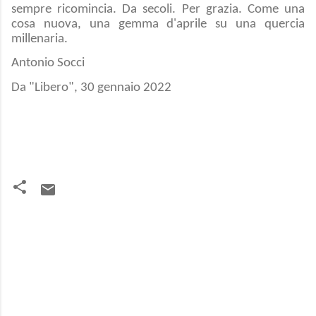
sempre ricomincia. Da secoli. Per grazia. Come una
cosa nuova, una gemma d'aprile su una quercia
millenaria.
Antonio Socci
Da "Libero", 30 gennaio 2022
C
o
m
m
e