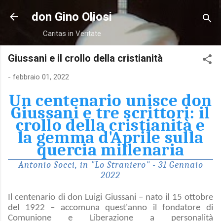
Passa ai contenuti principali
don Gino Oliosi
Caritas in Veritate
Giussani e il crollo della cristianità
-
febbraio 01, 2022
Un centenario unisce don
Giussani e tre scrittori: il
crollo della cristianità e
la gemma d'Aprile sulla
quercia millenaria
Antonio Socci, in "Lo Straniero" - 31 Gennaio
2022
Il centenario di don Luigi Giussani – nato il 15 ottobre
del 1922 – accomuna quest'anno il fondatore di
Comunione e Liberazione a personalità