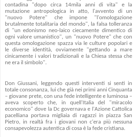
contadina "dopo circa 14mila anni di vita" e la
mutazione antropologica in atto, l'avvento di un
"nuovo Potere" che impone "l'omologazione
brutalmente totalitaria del mondo", la falsa tolleranza
di "un edonismo neo-laico ciecamente dimentico di
ogni valore umanistico", un "nuovo Potere" che con
questa omologazione spazza via le culture popolari e
le diverse identità, ovviamente "gettando a mare
cinicamente i valori tradizionali e la Chiesa stessa che
ne era il simbolo".
Don Giussani, leggendo questi interventi si sentì in
totale consonanza, lui che già nei primi anni Cinquanta
– giovane prete, con una fede intelligente e luminosa –
aveva scoperto che, in quell'Italia del "miracolo
economico" dove la Dc governava e l'Azione Cattolica
pacelliana portava migliaia di ragazzi in piazza San
Pietro, in realtà fra i giovani non c'era più nessuna
consapevolezza autentica di cosa è la fede cristiana.