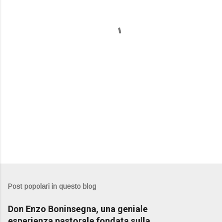
n
t
i
Post popolari in questo blog
Don Enzo Boninsegna, una geniale
esperienza pastorale fondata sulla