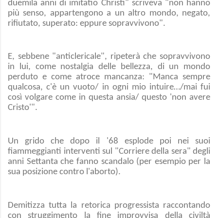
duemila anni di imitatio Christi" scriveva "non hanno
più senso, appartengono a un altro mondo, negato,
rifiutato, superato: eppure sopravvivono".
E, sebbene "anticlericale", ripeterà che sopravvivono
in lui, come nostalgia delle bellezza, di un mondo
perduto e come atroce mancanza: "Manca sempre
qualcosa, c'è un vuoto/ in ogni mio intuire…/mai fui
così volgare come in questa ansia/ questo 'non avere
Cristo'".
Un grido che dopo il '68 esplode poi nei suoi
fiammeggianti interventi sul "Corriere della sera" degli
anni Settanta che fanno scandalo (per esempio per la
sua posizione contro l'aborto).
Demitizza tutta la retorica progressista raccontando
con struggimento la fine improvvisa della civiltà