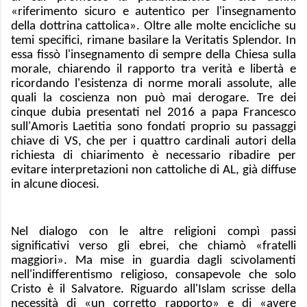
«riferimento sicuro e autentico per l'insegnamento
della dottrina cattolica». Oltre alle molte encicliche su
temi specifici, rimane basilare la Veritatis Splendor. In
essa fissò l'insegnamento di sempre della Chiesa sulla
morale, chiarendo il rapporto tra verità e libertà e
ricordando l'esistenza di norme morali assolute, alle
quali la coscienza non può mai derogare. Tre dei
cinque dubia presentati nel 2016 a papa Francesco
sull'Amoris Laetitia sono fondati proprio su passaggi
chiave di VS, che per i quattro cardinali autori della
richiesta di chiarimento è necessario ribadire per
evitare interpretazioni non cattoliche di AL, già diffuse
in alcune diocesi.
Nel dialogo con le altre religioni compì passi
significativi verso gli ebrei, che chiamò «fratelli
maggiori». Ma mise in guardia dagli scivolamenti
nell'indifferentismo religioso, consapevole che solo
Cristo è il Salvatore. Riguardo all'Islam scrisse della
necessità di «un corretto rapporto» e di «avere