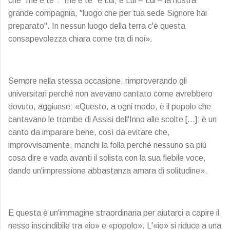
che "me e te": "me e te" è Lui; è Lui – Lui – la nostra
grande compagnia, "luogo che per tua sede Signore hai
preparato". In nessun luogo della terra c'è questa
consapevolezza chiara come tra di noi».
Sempre nella stessa occasione, rimproverando gli
universitari perché non avevano cantato come avrebbero
dovuto, aggiunse: «Questo, a ogni modo, è il popolo che
cantavano le trombe di Assisi dell'Inno alle scolte [...]: è un
canto da imparare bene, così da evitare che,
improvvisamente, manchi la folla perché nessuno sa più
cosa dire e vada avanti il solista con la sua flebile voce,
dando un'impressione abbastanza amara di solitudine».
E questa è un'immagine straordinaria per aiutarci a capire il
nesso inscindibile tra «io» e «popolo». L'«io» si riduce a una