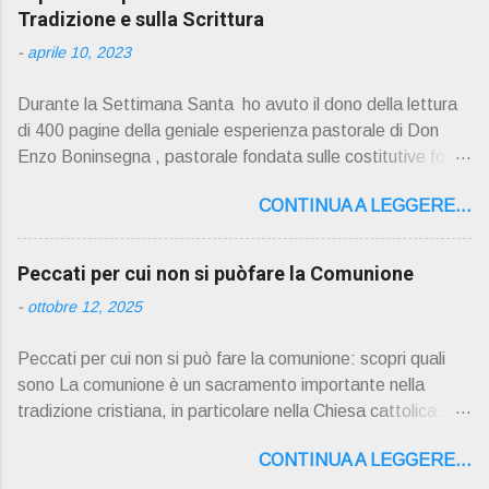
Tradizione e sulla Scrittura
-
aprile 10, 2023
Durante la Settimana Santa ho avuto il dono della lettura
di 400 pagine della geniale esperienza pastorale di Don
Enzo Boninsegna , pastorale fondata sulle costitutive fon ti
della Rivelazione, Tradizi o ne e Scrittura : è la parola di
CONTINUA A LEGGERE...
Dio giunta in continuit à ecclesiale a noi per mezzo di Gesù,
degli Apostoli e dei loro successori . Io don Gino Oliosi v
orrei contribuire ad una lettura non pregiudiziale su don
Peccati per cui non si puòfare la Comunione
Enzo Boninsegna . Per gli ultimi tempi di vita l'ho scelto
-
ottobre 12, 2025
come Confessore. Del suo volume " ERO "CURATO" …
ora son "da curare" pubblico la sua " PRESENTAZIONE"
Peccati per cui non si può fare la comunione: scopri quali
D on Enzo Boninsegna , per ordinazioni Via San Giovanni
sono La comunione è un sacramento importante nella
Pupatoro,16 – 37134 Verona Tel. 045 8201679 – Cell.
tradizione cristiana, in particolare nella Chiesa cattolica.
338990 8824 PRESENTAZIONE R icordo che qualche
Durante la comunione, i fedeli ricevono il corpo e il sangue
secolo fa … "secolo" fa, da giovane prete, ho letto un
CONTINUA A LEGGERE...
di Cristo sotto forma di pane e vino consacrati. Tuttavia, ci
bellissimo libro di Georges Bernanos , " DIARIO DI UN