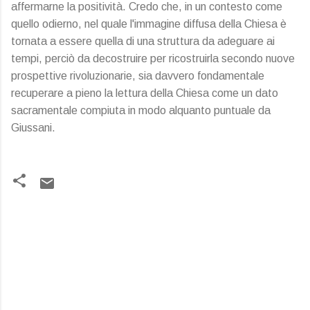
affermarne la positività. Credo che, in un contesto come
quello odierno, nel quale l'immagine diffusa della Chiesa è
tornata a essere quella di una struttura da adeguare ai
tempi, perciò da decostruire per ricostruirla secondo nuove
prospettive rivoluzionarie, sia davvero fondamentale
recuperare a pieno la lettura della Chiesa come un dato
sacramentale compiuta in modo alquanto puntuale da
Giussani.
C
o
m
m
e