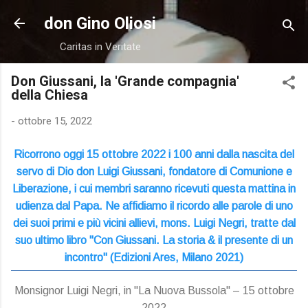
Passa ai contenuti principali
don Gino Oliosi
Caritas in Veritate
Don Giussani, la 'Grande compagnia'
della Chiesa
-
ottobre 15, 2022
Ricorrono oggi 15 ottobre 2022 i 100 anni dalla nascita del
servo di Dio don Luigi Giussani, fondatore di Comunione e
Liberazione, i cui membri saranno ricevuti questa mattina in
udienza dal Papa. Ne affidiamo il ricordo alle parole di uno
dei suoi primi e più vicini allievi, mons. Luigi Negri, tratte dal
suo ultimo libro "Con Giussani. La storia & il presente di un
incontro" (Edizioni Ares, Milano 2021)
Monsignor Luigi Negri, in "La Nuova Bussola" – 15 ottobre
2022