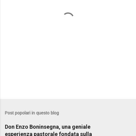
n
t
i
Post popolari in questo blog
Don Enzo Boninsegna, una geniale
esperienza pastorale fondata sulla