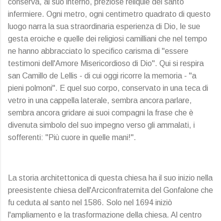
conserva, al suo interno, preziose reliquie del santo
infermiere. Ogni metro, ogni centimetro quadrato di questo
luogo narra la sua straordinaria esperienza di Dio, le sue
gesta eroiche e quelle dei religiosi camilliani che nel tempo
ne hanno abbracciato lo specifico carisma di "essere
testimoni dell'Amore Misericordioso di Dio". Qui si respira
san Camillo de Lellis - di cui oggi ricorre la memoria - "a
pieni polmoni". E quel suo corpo, conservato in una teca di
vetro in una cappella laterale, sembra ancora parlare,
sembra ancora gridare ai suoi compagni la frase che è
divenuta simbolo del suo impegno verso gli ammalati, i
sofferenti: "Più cuore in quelle mani!".
La storia architettonica di questa chiesa ha il suo inizio nella
preesistente chiesa dell'Arciconfraternita del Gonfalone che
fu ceduta al santo nel 1586. Solo nel 1694 iniziò
l'ampliamento e la trasformazione della chiesa. Al centro