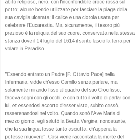
abito religioso, nero, con l'inconfondibile croce rossa sul
petto; alcune bende utilizzate per fasciare la piaga della
sua caviglia ulcerata; il calice e una ciotola usata per
celebrare l'Eucarestia. Ma, sicuramente, il tesoro più
prezioso è la reliquia del suo cuore, conservata nella stessa
stanza dove il 14 luglio del 1614 il santo lasciò la terra per
volare in Paradiso.
"Essendo entrato un Padre [P. Ottavio Pace] nella
Infermaria, vidde ch'esso Camillo senza parlare, ma
solamente mirando fisso al quadro del suo Crocifisso,
faceva segni con gli occhi, e con tutto il volto di parlar con
lui, et essendosi accorto d'esser visto, subito cessò,
rasserenandosi nel volto. Quando sonò l'Ave Maria di
mezzo giorno, egli salutò la Beata Vergine; nonostante,
che la sua lingua fosse tanto asciutta, ch'appena la
potesse muovere". Così viene raccontata la morte del