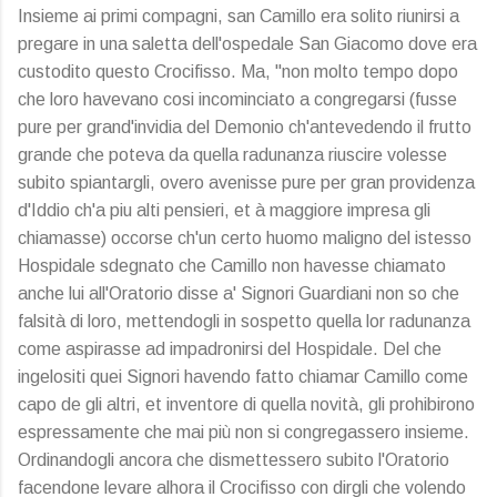
Insieme ai primi compagni, san Camillo era solito riunirsi a
pregare in una saletta dell'ospedale San Giacomo dove era
custodito questo Crocifisso. Ma, "non molto tempo dopo
che loro havevano cosi incominciato a congregarsi (fusse
pure per grand'invidia del Demonio ch'antevedendo il frutto
grande che poteva da quella radunanza riuscire volesse
subito spiantargli, overo avenisse pure per gran providenza
d'Iddio ch'a piu alti pensieri, et à maggiore impresa gli
chiamasse) occorse ch'un certo huomo maligno del istesso
Hospidale sdegnato che Camillo non havesse chiamato
anche lui all'Oratorio disse a' Signori Guardiani non so che
falsità di loro, mettendogli in sospetto quella lor radunanza
come aspirasse ad impadronirsi del Hospidale. Del che
ingelositi quei Signori havendo fatto chiamar Camillo come
capo de gli altri, et inventore di quella novità, gli prohibirono
espressamente che mai più non si congregassero insieme.
Ordinandogli ancora che dismettessero subito l'Oratorio
facendone levare alhora il Crocifisso con dirgli che volendo