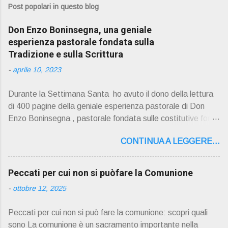
Post popolari in questo blog
Don Enzo Boninsegna, una geniale
esperienza pastorale fondata sulla
Tradizione e sulla Scrittura
-
aprile 10, 2023
Durante la Settimana Santa ho avuto il dono della lettura
di 400 pagine della geniale esperienza pastorale di Don
Enzo Boninsegna , pastorale fondata sulle costitutive fon ti
della Rivelazione, Tradizi o ne e Scrittura : è la parola di
CONTINUA A LEGGERE...
Dio giunta in continuit à ecclesiale a noi per mezzo di Gesù,
degli Apostoli e dei loro successori . Io don Gino Oliosi v
orrei contribuire ad una lettura non pregiudiziale su don
Peccati per cui non si puòfare la Comunione
Enzo Boninsegna . Per gli ultimi tempi di vita l'ho scelto
-
ottobre 12, 2025
come Confessore. Del suo volume " ERO "CURATO" …
ora son "da curare" pubblico la sua " PRESENTAZIONE"
Peccati per cui non si può fare la comunione: scopri quali
D on Enzo Boninsegna , per ordinazioni Via San Giovanni
sono La comunione è un sacramento importante nella