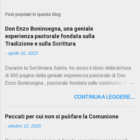
Post popolari in questo blog
Don Enzo Boninsegna, una geniale
esperienza pastorale fondata sulla
Tradizione e sulla Scrittura
-
aprile 10, 2023
Durante la Settimana Santa ho avuto il dono della lettura
di 400 pagine della geniale esperienza pastorale di Don
Enzo Boninsegna , pastorale fondata sulle costitutive fon ti
della Rivelazione, Tradizi o ne e Scrittura : è la parola di
CONTINUA A LEGGERE...
Dio giunta in continuit à ecclesiale a noi per mezzo di Gesù,
degli Apostoli e dei loro successori . Io don Gino Oliosi v
orrei contribuire ad una lettura non pregiudiziale su don
Peccati per cui non si puòfare la Comunione
Enzo Boninsegna . Per gli ultimi tempi di vita l'ho scelto
-
ottobre 12, 2025
come Confessore. Del suo volume " ERO "CURATO" …
ora son "da curare" pubblico la sua " PRESENTAZIONE"