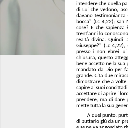
intendere che quella par
di Lui che vedono, asco
davano testimonianza e
bocca" (Lc 4,22); san 
cose? E che sapienza è
trent'anni lo conoscon
realtà divina. Quindi 
Giuseppe?" (Lc 4,22), 
presso i non ebrei lu
chiusura, questo atteg
bene accetto nella sua 
mandato da Dio per far
grande. Cita due miracol
dimostrare che a volte 
capire ai suoi concitta
accettare di aprire i lo
prendere, ma di dare pe
mette tutta la sua genero
A quel punto, purt
di buttarlo giù da un pr
e se ne va angosciato r