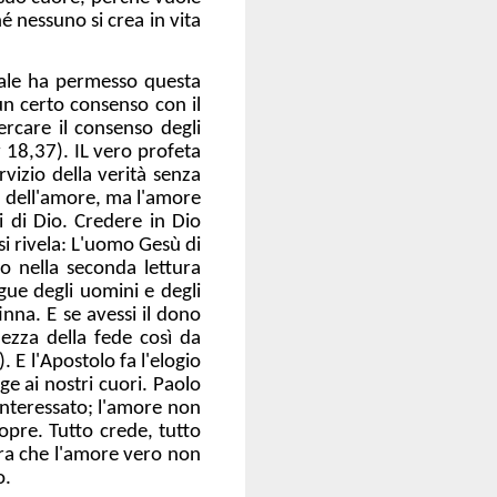
é nessuno si crea in vita
rale ha permesso questa
un certo consenso con il
rcare il consenso degli
v 18,37). IL vero profeta
vizio della verità senza
a dell'amore, ma l'amore
i di Dio. Credere in Dio
 si rivela: L'uomo Gesù di
lo nella seconda lettura
ngue degli uomini e degli
nna. E se avessi il dono
nezza della fede così da
 E l'Apostolo fa l'elogio
ge ai nostri cuori. Paolo
interessato; l'amore non
opre. Tutto crede, tutto
ura che l'amore vero non
o.