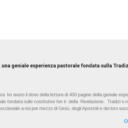
una geniale esperienza pastorale fondata sulla Tradiz
a ho avuto il dono della lettura di 400 pagine della geniale esp
e fondata sulle costitutive fon ti della Rivelazione, Tradizi o ne
à ecclesiale a noi per mezzo di Gesù, degli Apostoli e dei loro suc
 ad una lettura non pregiudiziale su don Enzo Boninsegna . Per gli 
C
 Del suo volume " ERO "CURATO" …ora son "da curare" pubblic