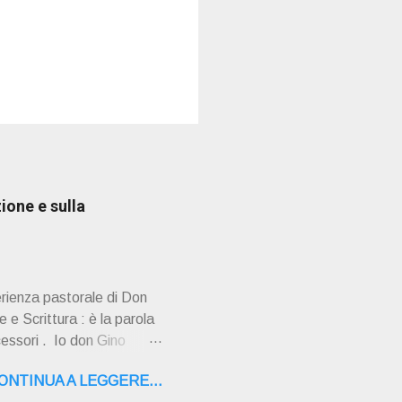
ione e sulla
erienza pastorale di Don
 e Scrittura : è la parola
cessori . Io don Gino
ultimi tempi di vita l'ho
ONTINUA A LEGGERE...
o la sua "