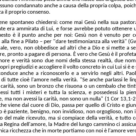
nessuno condannato anche a causa della propria colpa, poich
za il proprio consenso.
ene spontaneo chiedersi: come mai Gesù nella sua pasto
gente era ammirata di Lui, e forse avrebbe potuto ottenere 
esto è il punto anche per noi: Gesù non è venuto per ce
lla fine a Pilato – per "dare testimonianza alla verità" (G
le, vero, non obbedisce ad altri che a Dio e si mette a ser
re, pronto a pagare di persona. È vero che Gesù è il profet
amore e verità sono due nomi della stessa realtà, due nom
ropri pregiudizi e accogliere il volto concreto in cui Lui si è e
onduce anche a riconoscerlo e a servirlo negli altri. Pao
di tutte cioè l'amore nella verità. "Se anche parlassi le li
 carità, sono un bronzo che risuona o un cembalo che tinti
essi tutti i misteri e tutta la scienza, e possedessi la pie
 ma non avessi la carità, non sono un nulla" (1 Cor 13,1-2).
che viene dal cuore di Dio, passa per quello di Cristo e giun
 è paziente, benigno, non invidioso, non orgoglioso, non 
to del male ricevuto, ma si compiace della verità, e tutto c
La Regina dell'amore, la Madre del lungo cammino ci assic
unica ricchezza che in morte portiamo con noi è l'amore ver