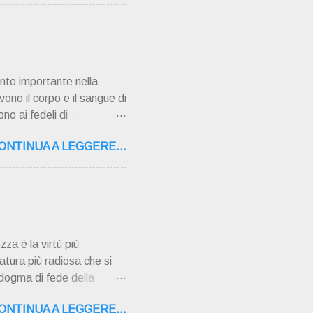
,16 – 37134 Verona Tel.
"secolo" fa, da giovane
AMPAGNA ". È ispira...
nto importante nella
vono il corpo e il sangue di
no ai fedeli di
 pentimento e la
ONTINUA A LEGGERE...
ati gravi o mortali
i sono azioni che vanno
i gravi perché danneggiano
ara dalla grazia di Dio e
nsegn...
zza è la virtù più
atura più radiosa che si
 dogma di fede della
ù ad opera dello Spirito
ONTINUA A LEGGERE...
no l'Immacolata di uno