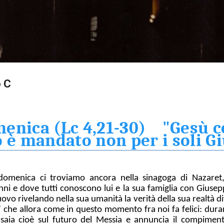
Passa ai contenuti principali
 C
enica (Lc 4,21-30) "Gesù c
o è mandato non per i soli G
domenica ci troviamo ancora nella sinagoga di Nazaret
anni e dove tutti conoscono lui e la sua famiglia con Giusep
vo rivelando nella sua umanità la verità della sua realtà div
 che allora come in questo momento fra noi fa felici: duran
Isaia cioè sul futuro del Messia e annuncia il compimento