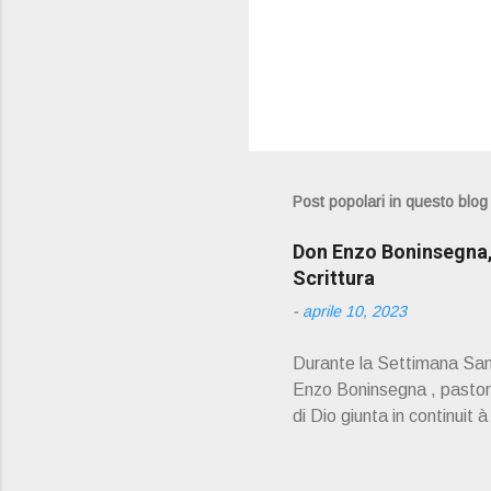
Post popolari in questo blog
Don Enzo Boninsegna, 
Scrittura
-
aprile 10, 2023
Durante la Settimana Sant
Enzo Boninsegna , pastoral
di Dio giunta in continuit 
Oliosi v orrei contribuire
scelto come Confessore.