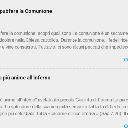
zo Boninsegna , per ordinazioni Via San Giovanni Pupatoro
8990 8824 PRESENTAZIONE R icordo che qualche secolo fa … 
i puòfare la Comunione
ssimo libro di Georges Bernanos , " DIARIO DI UN CURATO DI C
ò fare la comunione: scopri quali sono La comunione è un sacrame
rticolare nella Chiesa cattolica. Durante la comunione, i fedeli rice
 e vino consacrati. Tuttavia, ci sono alcuni peccati che impedisco
. Questi peccati sono considerati gravi o mortali e richiedono il
C
r ricevere la comunione nuovamente. 📖 Indice dei contenuti Pecc
Frode Occultismo Peccati gravi o mortali I peccati gravi o mortal
Dio in modo grave e deliberato. Questi peccati sono considerat
più anime all'inferno
 gli altri. Quando una persona commette un peccato grave, si sep
mente alla vita sacramentale della Chiesa. La Chiesa cattolica i
anime all'inferno" rivelati alla piccola Giacinta di Fatima La pure
 Lo splendore della sua verginità sempre intatta fa di Lei la cre
ne più celestiale, tutta «candore di luce eterna » (Sap 7,26). Il
a Santissima, il dogma di fede della concezione verginale di Ges
C
ella Maternità verginale della Madonna: questi tre dogmi investo