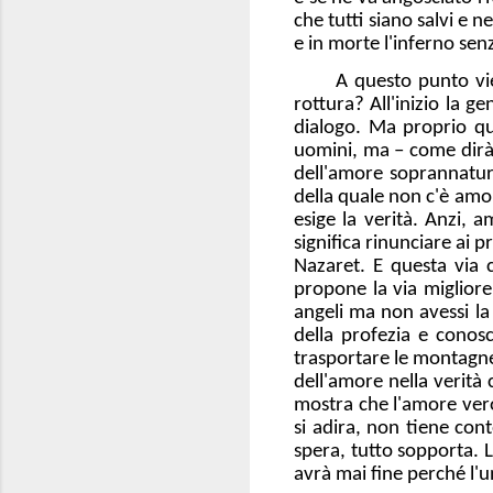
che tutti siano salvi e 
e in morte l'inferno sen
A questo punto vi
rottura? All'inizio la 
dialogo. Ma proprio qu
uomini, ma – come dirà a
dell'amore soprannatura
della quale non c'è amo
esige la verità. Anzi, 
significa rinunciare ai p
Nazaret. E questa via c
propone la via migliore 
angeli ma non avessi la
della profezia e conosc
trasportare le montagne,
dell'amore nella verità 
mostra che l'amore vero
si adira, non tiene con
spera, tutto sopporta. 
avrà mai fine perché l'