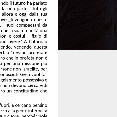
endo il futuro ha parlato
da una parte, "tutti gli
allora e oggi dalla sua
dove gli vengono queste
ò, i suoi compaesani da
o nella sua umanità una
n è costui il figlio di
i può avere? A Cafarnao
scendo, vedendo questa
erbio "nessun profeta è
oro che in profeta non è
ma per una missione più
ersone non israelite, per
conosciuti Gesù vuol far
teggiamento possessivo e
ssi non devono cercare di
loro un concittadino che
fuori, e cercano persino
zzo alla gente inferocita
 suo cuore, perché vuole