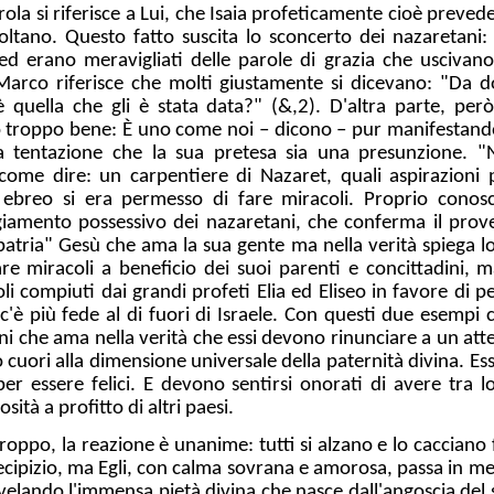
ola si riferisce a Lui, che Isaia profeticamente cioè preved
ltano. Questo fatto suscita lo sconcerto dei nazaretani: 
d erano meravigliati delle parole di grazia che uscivano 
Marco riferisce che molti giustamente si dicevano: "Da 
 quella che gli è stata data?" (&,2). D'altra parte, per
o troppo bene: È uno come noi – dicono – pur manifestand
la tentazione che la sua pretesa sia una presunzione. "No
come dire: un carpentiere di Nazaret, quali aspirazion
i ebreo si era permesso di fare miracoli. Proprio cono
giamento possessivo dei nazaretani, che conferma il prov
patria" Gesù che ama la sua gente ma nella verità spiega l
e miracoli a beneficio dei suoi parenti e concittadini, 
i compiuti dai grandi profeti Elia ed Eliseo in favore di p
c'è più fede al di fuori di Israele. Con questi due esempi 
dini che ama nella verità che essi devono rinunciare a un at
ro cuori alla dimensione universale della paternità divina. E
r essere felici. E devono sentirsi onorati di avere tra 
sità a profitto di altri paesi.
roppo, la reazione è unanime: tutti si alzano e lo cacciano 
ecipizio, ma Egli, con calma sovrana e amorosa, passa in me
ivelando l'immensa pietà divina che nasce dall'angoscia del