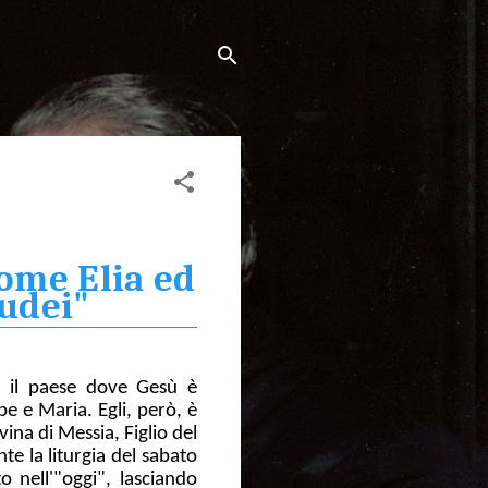
ome Elia ed
iudei"
, il paese dove Gesù è
pe e Maria. Egli, però, è
ina di Messia, Figlio del
te la liturgia del sabato
 nell'"oggi", lasciando