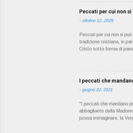
PRESENTAZIONE" D on En
045 8201679 – Cell. 33
Peccati per cui non s
prete, ho letto un belli
-
ottobre 12, 2025
Peccati per cui non si pu
tradizione cristiana, in pa
Cristo sotto forma di pane
partecipare alla comunione
confessione prima di pote
Adulterio Furto Idolatria 
contro i comandamenti di 
I peccati che mandano 
la relazione con Dio e con
-
giugno 22, 2021
non può partecipare piena
"I peccati che mandano più 
abbagliante della Madonna.
possa immaginare, la Vergi
Verginità perpetua di Mari
Santo, il dogma di fede d