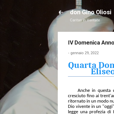
don Gino Oliosi
Caritas in Veritate
IV Domenica Anno
-
gennaio 29, 2022
Quarta Dom
Elise
Anche in questa 
cresciuto fino ai trent'
ritornato in un modo nuo
Dio vivente in un "oggi"
legge una profezia di 