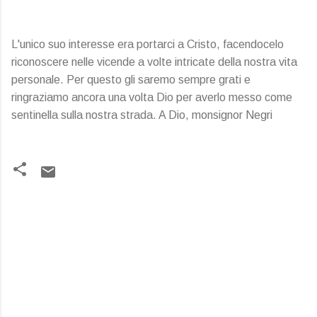
L'unico suo interesse era portarci a Cristo, facendocelo
riconoscere nelle vicende a volte intricate della nostra vita
personale. Per questo gli saremo sempre grati e
ringraziamo ancora una volta Dio per averlo messo come
sentinella sulla nostra strada. A Dio, monsignor Negri
C
o
m
m
e
n