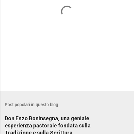
t
i
Post popolari in questo blog
Don Enzo Boninsegna, una geniale
esperienza pastorale fondata sulla
Tradizione e sulla Scrittura