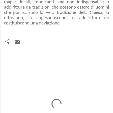
magari locali, importanti, ma non indispensabili; o
addirittura da tradizioni che possono essere di uomini
che poi scalzano la vera tradizione della Chiesa, la
offuscano, la appesantiscono, o addirittura ne
costituiscono una deviazione.
C
o
m
m
e
n
t
i