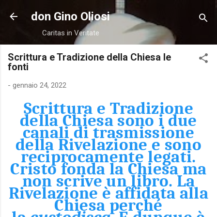
Passa ai contenuti principali
don Gino Oliosi
Caritas in Veritate
Scrittura e Tradizione della Chiesa le
fonti
-
gennaio 24, 2022
Scrittura e Tradizione
della Chiesa sono i due
canali di trasmissione
della Rivelazione e sono
reciprocamente legati.
Cristo fonda la Chiesa ma
non scrive un libro. La
Rivelazione è affidata alla
Chiesa perché