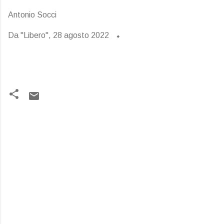
Antonio Socci
Da "Libero", 28 agosto 2022
C
o
m
m
e
n
t
i