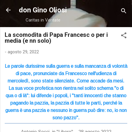
Passa ai contenuti principali
don Gino Oliosi
Caritas in Veritate
La scomodita di Papa Francesc o per i
media (e nn solo)
-
agosto 29, 2022
Le parole durissime sulla guerra e sulla mancanza di volontà
di pace, pronunciate da Francesco nell'udienza di
mercoledì, sono state silenziate. Come accade da mesi.
La sua voce profetica non rientra nel solito schema "o di
qua o di là": lui difende i popoli, i "tanti innocenti che stanno
pagando la pazzia, la pazzia di tutte le parti, perché la
guerra è una pazzia e nessuno in guerra può dire: no, io non
sono pazzo".
Antonio Socci, in "Libero" – 28 agosto 2022