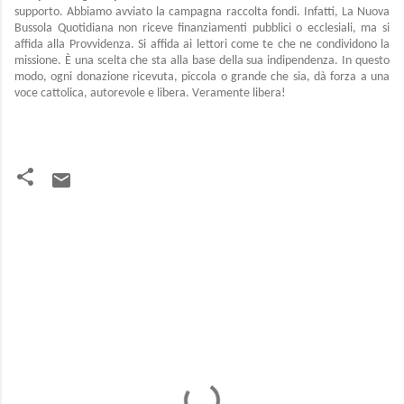
supporto. Abbiamo avviato la campagna raccolta fondi. Infatti, La Nuova
Bussola Quotidiana non riceve finanziamenti pubblici o ecclesiali, ma si
affida alla Provvidenza. Si affida ai lettori come te che ne condividono la
missione. È una scelta che sta alla base della sua indipendenza. In questo
modo, ogni donazione ricevuta, piccola o grande che sia, dà forza a una
voce cattolica, autorevole e libera. Veramente libera!
C
o
m
m
e
n
t
i