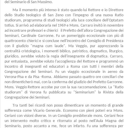
del Seminario di San Massimo.
Ma il momento più intenso è stato quando lui Rettore e io Direttore
dello Studio teologico di San Zeno con l'impegno di una nuova Ratio
studiorum, programma di studi teologici alla luce conciliare dell'Optatam
totius. Si arrivò ad elaborarla nel 1969 e Mons. Carraro invitò in novembre
ad incontrare professori e chierici il Prefetto dell'allora Congregazione dei
Seminari, Cardinale Garronne. Fu un pomeriggio eccezionale con più di
quattrocento chierici e si concluse nell'incontro del Consiglio di Presidenza
con il giudizio "magna cum laude". Ma Veggio, pur apprezzando la
centralità cristologica, i momenti biblico, patristico, dogmatico, liturgico,
giuridico, avrebbe voluto la regia dell'insegnante di dogmatica. Carraro,
pur entusiasta, avrebbe voluto l'accoglienza del Rettore e programmò un
incontro di insegnanti ed educatori a Roma con tutti i membri della
Congregazione dei Seminari. Fu un viaggio eccezionale in aereo da
Verona-Pisa e da Pisa -Roma. Abbiamo passato quattro ore conciliari che
non dimenticherò mai, con la conferma del giudizio del Prefetto Garronne.
Mons. Veggio Rettore accolse pur con la sua raccomandazione. La "Ratio
studiorum" di Verona fu pubblicata su "Seminarium" la Rivista della
Congregazione dei Seminari.
Tra tanti bei ricordi non posso dimenticare un momento di grande
sofferenza come Vicario Generale. Economo con pieni poteri era Mons.
Ceriani con visioni diverse. In un Consiglio presbiterale mons. Ceriani fece
un intervento molto critico e ritornato al posto nell'Aula Magna del
Seminario, posto accanto a me, fece un infarto. Fu una sofferenza per