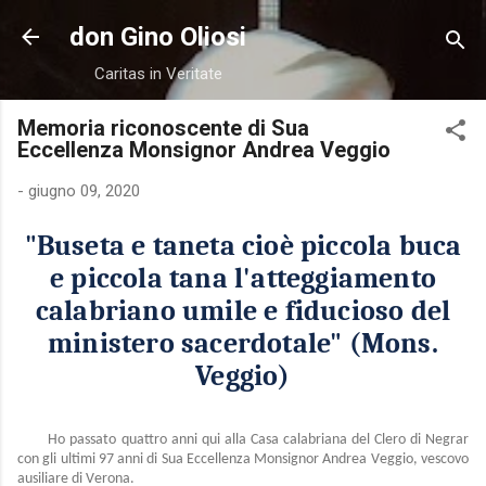
Passa ai contenuti principali
don Gino Oliosi
Caritas in Veritate
Memoria riconoscente di Sua
Eccellenza Monsignor Andrea Veggio
-
giugno 09, 2020
"Buseta e taneta cioè piccola buca
e piccola tana l'atteggiamento
calabriano umile e fiducioso del
ministero sacerdotale" (Mons.
Veggio)
Ho passato quattro anni qui alla Casa calabriana del Clero di Negrar
con gli ultimi 97 anni di Sua Eccellenza Monsignor Andrea Veggio, vescovo
ausiliare di Verona.