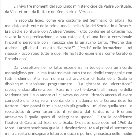
E rivivo tre momenti del suo lungo ministero cioè da Padre Spirituale,
da Vicerettore, da Rettore del Seminario di Verona.
In seconda liceo, come era costume nel Seminario di allora, fui
mandato assistente della prima media nella Villa del Seminario a Roverè.
Era padre spirituale don Andrea Veggio. Tutto conforme al catechismo,
severa la sua predicazione, la sua catechesi, di una bontà eccezionale
l'incontro personale con i ragazzi che lo amavano tanto. "Perché don
Andrea – gli chiesi – questa diversità?". "Perché nella formazione – mi
rispose – occorrono tutte e due. Ne ho fatto esperienza come Curato di
Dossobuono".
Da vicerettore ne ho fatto esperienza in teologia con un ricordo
meraviglioso per il clima fraterno maturato tra noi dodici compagni e con
tutti i chierici. Alla sua nomina ad arciprete di Isola della Scala ci
dispiacque e abbiamo programmato "La giornata del Vicerettore"
raccogliendoci alla sera per il Rosario in cortile davanti all'immagine della
Madonna per il suo amore cui ci aveva educato. Ricordo ancora di avere
composto una preghiera, ricordando la madonna della Corona dove fui
Rettore. "Non potevi farmi un regalo più gradito – mi disse quella sera - e
soprattutto di aver sistemato il sentiero dal Santuario a Brentino
attraverso il quale spero di pellegrinare spesso". E tra le confidenze
l'ipotesi di Curato ad Isola della Scala. Ordinato sacerdote nel 1960 da
Mons. Carraro sembrava quella la destinazione. Ma ai primi di settembre
mi fu chiesto di insegnare lettere, musica e perfino ginnastica nelle medie