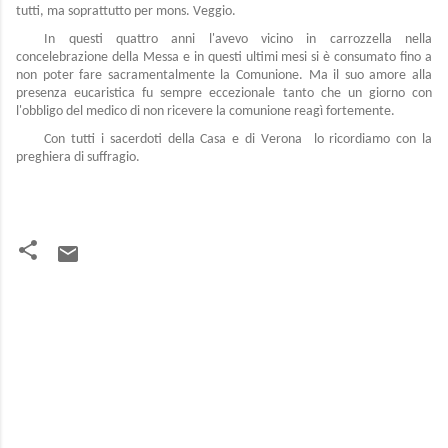
tutti, ma soprattutto per mons. Veggio.
In questi quattro anni l'avevo vicino in carrozzella nella
concelebrazione della Messa e in questi ultimi mesi si è consumato fino a
non poter fare sacramentalmente la Comunione. Ma il suo amore alla
presenza eucaristica fu sempre eccezionale tanto che un giorno con
l'obbligo del medico di non ricevere la comunione reagì fortemente.
Con tutti i sacerdoti della Casa e di Verona lo ricordiamo con la
preghiera di suffragio.
C
o
m
m
e
n