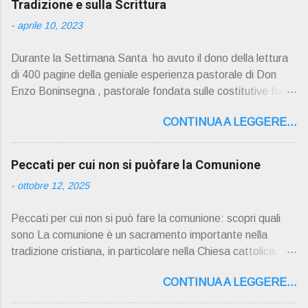
Tradizione e sulla Scrittura
-
aprile 10, 2023
Durante la Settimana Santa ho avuto il dono della lettura
di 400 pagine della geniale esperienza pastorale di Don
Enzo Boninsegna , pastorale fondata sulle costitutive fon ti
della Rivelazione, Tradizi o ne e Scrittura : è la parola di
CONTINUA A LEGGERE...
Dio giunta in continuit à ecclesiale a noi per mezzo di Gesù,
degli Apostoli e dei loro successori . Io don Gino Oliosi v
orrei contribuire ad una lettura non pregiudiziale su don
Peccati per cui non si puòfare la Comunione
Enzo Boninsegna . Per gli ultimi tempi di vita l'ho scelto
-
ottobre 12, 2025
come Confessore. Del suo volume " ERO "CURATO" …
ora son "da curare" pubblico la sua " PRESENTAZIONE"
Peccati per cui non si può fare la comunione: scopri quali
D on Enzo Boninsegna , per ordinazioni Via San Giovanni
sono La comunione è un sacramento importante nella
Pupatoro,16 – 37134 Verona Tel. 045 8201679 – Cell.
tradizione cristiana, in particolare nella Chiesa cattolica.
338990 8824 PRESENTAZIONE R icordo che qualche
Durante la comunione, i fedeli ricevono il corpo e il sangue
secolo fa … "secolo" fa, da giovane prete, ho letto un
CONTINUA A LEGGERE...
di Cristo sotto forma di pane e vino consacrati. Tuttavia, ci
bellissimo libro di Georges Bernanos , " DIARIO DI UN
sono alcuni peccati che impediscono ai fedeli di partecipare
CURATO DI CAMPAGNA ". È ispira...