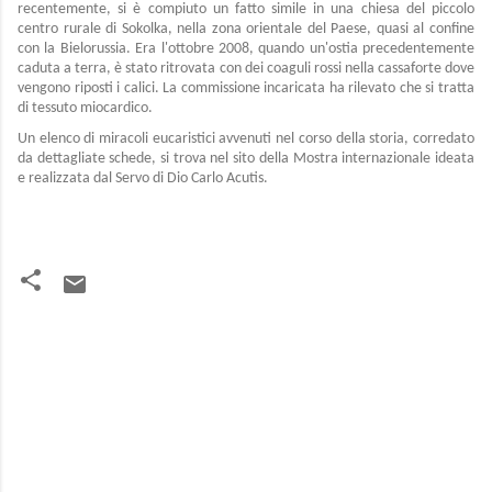
recentemente, si è compiuto un fatto simile in una chiesa del piccolo
centro rurale di Sokolka, nella zona orientale del Paese, quasi al confine
con la Bielorussia. Era l'ottobre 2008, quando un'ostia precedentemente
caduta a terra, è stato ritrovata con dei coaguli rossi nella cassaforte dove
vengono riposti i calici. La commissione incaricata ha rilevato che si tratta
di tessuto miocardico.
Un elenco di miracoli eucaristici avvenuti nel corso della storia, corredato
da dettagliate schede, si trova nel sito della Mostra internazionale ideata
e realizzata dal Servo di Dio Carlo Acutis.
C
o
m
m
e
n