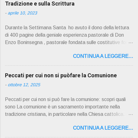
Tradizione e sulla Scrittura
-
aprile 10, 2023
Durante la Settimana Santa ho avuto il dono della lettura
di 400 pagine della geniale esperienza pastorale di Don
Enzo Boninsegna , pastorale fondata sulle costitutive fon ti
della Rivelazione, Tradizi o ne e Scrittura : è la parola di
CONTINUA A LEGGERE...
Dio giunta in continuit à ecclesiale a noi per mezzo di Gesù,
degli Apostoli e dei loro successori . Io don Gino Oliosi v
orrei contribuire ad una lettura non pregiudiziale su don
Peccati per cui non si puòfare la Comunione
Enzo Boninsegna . Per gli ultimi tempi di vita l'ho scelto
-
ottobre 12, 2025
come Confessore. Del suo volume " ERO "CURATO" …
ora son "da curare" pubblico la sua " PRESENTAZIONE"
Peccati per cui non si può fare la comunione: scopri quali
D on Enzo Boninsegna , per ordinazioni Via San Giovanni
sono La comunione è un sacramento importante nella
Pupatoro,16 – 37134 Verona Tel. 045 8201679 – Cell.
tradizione cristiana, in particolare nella Chiesa cattolica.
338990 8824 PRESENTAZIONE R icordo che qualche
Durante la comunione, i fedeli ricevono il corpo e il sangue
secolo fa … "secolo" fa, da giovane prete, ho letto un
CONTINUA A LEGGERE...
di Cristo sotto forma di pane e vino consacrati. Tuttavia, ci
bellissimo libro di Georges Bernanos , " DIARIO DI UN
sono alcuni peccati che impediscono ai fedeli di partecipare