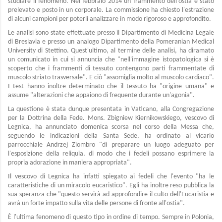
studiare il fenomeno. Nel febbraio 2014 un frammento dell'ostia è stato
prelevato e posto in un corporale. La commissione ha chiesto l'estrazione
di alcuni campioni per poterli analizzare in modo rigoroso e approfondito.
Le analisi sono state effettuate presso il Dipartimento di Medicina Legale
di Breslavia e presso un analogo Dipartimento della Pomeranian Medical
University di Stettino. Quest'ultimo, al termine delle analisi, ha diramato
un comunicato in cui si annuncia che "nell'immagine istopatologica si è
scoperto che i frammenti di tessuto contengono parti frammentate di
muscolo striato trasversale". E ciò "assomiglia molto al muscolo cardiaco".
I test hanno inoltre determinato che il tessuto ha "origine umana" e
assume "alterazioni che appaiono di frequente durante un'agonia".
La questione è stata dunque presentata in Vaticano, alla Congregazione
per la Dottrina della Fede. Mons. Zbigniew Kiernikowskiego, vescovo di
Legnica, ha annunciato domenica scorsa nel corso della Messa che,
seguendo le indicazioni della Santa Sede, ha ordinato al vicario
parrocchiale Andrzej Ziombro "di preparare un luogo adeguato per
l'esposizione della reliquia, di modo che i fedeli possano esprimere la
propria adorazione in maniera appropriata".
Il vescovo di Legnica ha infatti spiegato ai fedeli che l'evento "ha le
caratteristiche di un miracolo eucaristico". Egli ha inoltre reso pubblica la
sua speranza che "questo servirà ad approfondire il culto dell'Eucaristia e
avrà un forte impatto sulla vita delle persone di fronte all'ostia".
È l'ultima fenomeno di questo tipo in ordine di tempo. Sempre in Polonia,