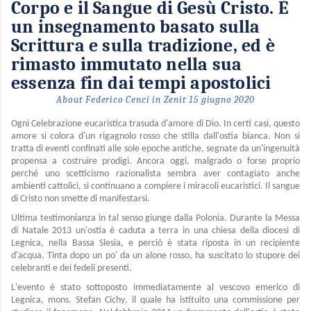
Corpo e il Sangue di Gesù Cristo. È
un insegnamento basato sulla
Scrittura e sulla tradizione, ed è
rimasto immutato nella sua
essenza fin dai tempi apostolici
About Federico Cenci in Zenit 15 giugno 2020
Ogni Celebrazione eucaristica trasuda d'amore di Dio. In certi casi, questo
amore si colora d'un rigagnolo rosso che stilla dall'ostia bianca. Non si
tratta di eventi confinati alle sole epoche antiche, segnate da un'ingenuità
propensa a costruire prodigi. Ancora oggi, malgrado o forse proprio
perché uno scetticismo razionalista sembra aver contagiato anche
ambienti cattolici, si continuano a compiere i miracoli eucaristici. Il sangue
di Cristo non smette di manifestarsi.
Ultima testimonianza in tal senso giunge dalla Polonia. Durante la Messa
di Natale 2013 un'ostia è caduta a terra in una chiesa della diocesi di
Legnica, nella Bassa Slesia, e perciò è stata riposta in un recipiente
d'acqua. Tinta dopo un po' da un alone rosso, ha suscitato lo stupore dei
celebranti e dei fedeli presenti.
L'evento è stato sottoposto immediatamente al vescovo emerico di
Legnica, mons. Stefan Cichy, il quale ha istituito una commissione per