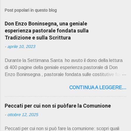
Post popolari in questo blog
Don Enzo Boninsegna, una geniale
esperienza pastorale fondata sulla
Tradizione e sulla Scrittura
-
aprile 10, 2023
Durante la Settimana Santa ho avuto il dono della lettura
di 400 pagine della geniale esperienza pastorale di Don
Enzo Boninsegna , pastorale fondata sulle costitutive fon ti
della Rivelazione, Tradizi o ne e Scrittura : è la parola di
CONTINUA A LEGGERE...
Dio giunta in continuit à ecclesiale a noi per mezzo di Gesù,
degli Apostoli e dei loro successori . Io don Gino Oliosi v
orrei contribuire ad una lettura non pregiudiziale su don
Peccati per cui non si puòfare la Comunione
Enzo Boninsegna . Per gli ultimi tempi di vita l'ho scelto
-
ottobre 12, 2025
come Confessore. Del suo volume " ERO "CURATO" …
ora son "da curare" pubblico la sua " PRESENTAZIONE"
Peccati per cui non si può fare la comunione: scopri quali
D on Enzo Boninsegna , per ordinazioni Via San Giovanni