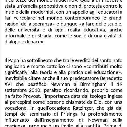
incertezze del mondo moderno». Quella di Prevost è
stata un'omelia propositiva e non di protesta contro le
insidie della modernità, con un appello agli educatori a
far «circolare nel mondo contemporaneo le grandi
ragioni della speranza» e dunque «a fare delle scuole,
delle università e di ogni realtà educativa, anche
informale e di strada, come le soglie di una civiltà di
dialogo e di pace».
Il Papa ha sottolineato che tra le eredità del santo nato
anglicano e morto cattolico ci sono «contributi molto
significativi alla teoria e alla pratica dell'educazione».
Inevitabile citare anche il suo predecessore Benedetto
XVI che beatificò Newman a Birmingham il 19
settembre 2010, peraltro ricordando, proprio come
ha fatto Prevost, l'importanza data dal teologo inglese
al percepirsi come persone chiamate da Dio, con una
vocazione. In quell'occasione Ratzinger, che già dai
tempi del seminario di Frisinga fu profondamente
influenzato dall'insegnamento di Newman sulla
coscienza, pronunciò un invito alla santità. Prima di