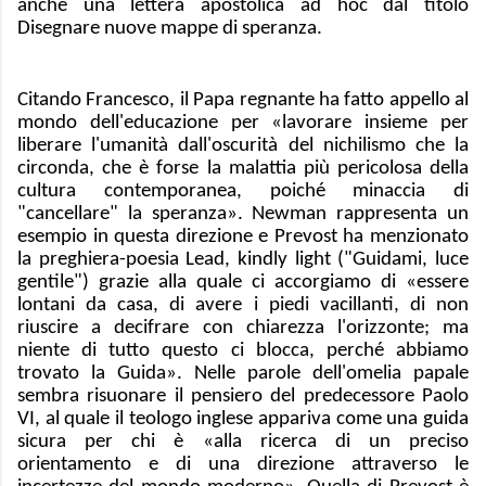
anche una lettera apostolica ad hoc dal titolo
Disegnare nuove mappe di speranza.
Citando Francesco, il Papa regnante ha fatto appello al
mondo dell'educazione per «lavorare insieme per
liberare l'umanità dall'oscurità del nichilismo che la
circonda, che è forse la malattia più pericolosa della
cultura contemporanea, poiché minaccia di
"cancellare" la speranza». Newman rappresenta un
esempio in questa direzione e Prevost ha menzionato
la preghiera-poesia Lead, kindly light ("Guidami, luce
gentile") grazie alla quale ci accorgiamo di «essere
lontani da casa, di avere i piedi vacillanti, di non
riuscire a decifrare con chiarezza l'orizzonte; ma
niente di tutto questo ci blocca, perché abbiamo
trovato la Guida». Nelle parole dell'omelia papale
sembra risuonare il pensiero del predecessore Paolo
VI, al quale il teologo inglese appariva come una guida
sicura per chi è «alla ricerca di un preciso
orientamento e di una direzione attraverso le