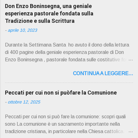
Don Enzo Boninsegna, una geniale
esperienza pastorale fondata sulla
Tradizione e sulla Scrittura
-
aprile 10, 2023
Durante la Settimana Santa ho avuto il dono della lettura
di 400 pagine della geniale esperienza pastorale di Don
Enzo Boninsegna , pastorale fondata sulle costitutive fon ti
della Rivelazione, Tradizi o ne e Scrittura : è la parola di
CONTINUA A LEGGERE...
Dio giunta in continuit à ecclesiale a noi per mezzo di Gesù,
degli Apostoli e dei loro successori . Io don Gino Oliosi v
orrei contribuire ad una lettura non pregiudiziale su don
Peccati per cui non si puòfare la Comunione
Enzo Boninsegna . Per gli ultimi tempi di vita l'ho scelto
-
ottobre 12, 2025
come Confessore. Del suo volume " ERO "CURATO" …
ora son "da curare" pubblico la sua " PRESENTAZIONE"
Peccati per cui non si può fare la comunione: scopri quali
D on Enzo Boninsegna , per ordinazioni Via San Giovanni
sono La comunione è un sacramento importante nella
Pupatoro,16 – 37134 Verona Tel. 045 8201679 – Cell.
tradizione cristiana, in particolare nella Chiesa cattolica.
338990 8824 PRESENTAZIONE R icordo che qualche