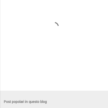
e
n
t
i
Post popolari in questo blog