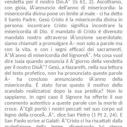
vendetta per il nostro Dio.Â" (Is 61, 2). Ascoltiamo,
con gioia, lÂ'annuncio dell'anno di misericordia: la
misericordia divina pone un limite al male - ci ha detto
il Santo Padre. Gesù Cristo è la misericordia divina in
persona: incontrare Cristo significa incontrare la
misericordia di Dio. Il mandato di Cristo è divenuto
mandato nostro attraverso lÂ'unzione sacerdotale;
siamo chiamati a promulgare Â– non solo a parole ma
con la vita, e con i segni efficaci dei sacramenti,
Â"lÂ'anno di misericordia del SignoreÂ". Ma cosa vuol
dire Isaia quando annuncia il Â"giorno della vendetta
per il nostro DioÂ"? Gesù, a Nazareth, nella sua lettura
del testo profetico, non ha pronunciato queste parole
Â– ha concluso annunciando lÂ'anno della
misericordia. É stato forse questo il motivo dello
scandalo realizzatosi dopo la sua predica? Non lo
sappiamo. In ogni caso il Signore ha offerto il suo
commento autentico a queste parole con la morte di
croce. Â"Egli portò i nostri peccati nel suo corpo sul
legno della croceÂ…Â", dice San Pietro (1 Pt 2, 24). E
San Paolo scrive ai Galati: Â"Cristo ci ha riscattati dalla