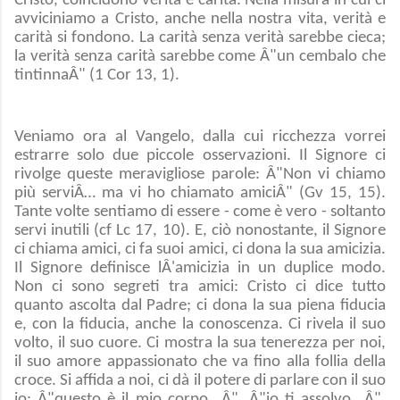
Cristo, coincidono verità e carità. Nella misura in cui ci
avviciniamo a Cristo, anche nella nostra vita, verità e
carità si fondono. La carità senza verità sarebbe cieca;
la verità senza carità sarebbe come Â"un cembalo che
tintinnaÂ" (1 Cor 13, 1).
Veniamo ora al Vangelo, dalla cui ricchezza vorrei
estrarre solo due piccole osservazioni. Il Signore ci
rivolge queste meravigliose parole: Â"Non vi chiamo
più serviÂ… ma vi ho chiamato amiciÂ" (Gv 15, 15).
Tante volte sentiamo di essere - come è vero - soltanto
servi inutili (cf Lc 17, 10). E, ciò nonostante, il Signore
ci chiama amici, ci fa suoi amici, ci dona la sua amicizia.
Il Signore definisce lÂ'amicizia in un duplice modo.
Non ci sono segreti tra amici: Cristo ci dice tutto
quanto ascolta dal Padre; ci dona la sua piena fiducia
e, con la fiducia, anche la conoscenza. Ci rivela il suo
volto, il suo cuore. Ci mostra la sua tenerezza per noi,
il suo amore appassionato che va fino alla follia della
croce. Si affida a noi, ci dà il potere di parlare con il suo
io: Â"questo è il mio corpo...Â", Â"io ti assolvo...Â".