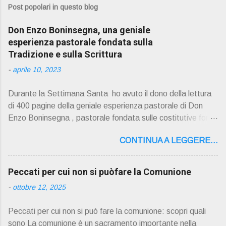
Post popolari in questo blog
Don Enzo Boninsegna, una geniale
esperienza pastorale fondata sulla
Tradizione e sulla Scrittura
-
aprile 10, 2023
Durante la Settimana Santa ho avuto il dono della lettura
di 400 pagine della geniale esperienza pastorale di Don
Enzo Boninsegna , pastorale fondata sulle costitutive fon ti
della Rivelazione, Tradizi o ne e Scrittura : è la parola di
CONTINUA A LEGGERE...
Dio giunta in continuit à ecclesiale a noi per mezzo di Gesù,
degli Apostoli e dei loro successori . Io don Gino Oliosi v
orrei contribuire ad una lettura non pregiudiziale su don
Peccati per cui non si puòfare la Comunione
Enzo Boninsegna . Per gli ultimi tempi di vita l'ho scelto
-
ottobre 12, 2025
come Confessore. Del suo volume " ERO "CURATO" …
ora son "da curare" pubblico la sua " PRESENTAZIONE"
Peccati per cui non si può fare la comunione: scopri quali
D on Enzo Boninsegna , per ordinazioni Via San Giovanni
sono La comunione è un sacramento importante nella