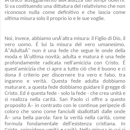
lÂ'unico atteggiamento allÂ'altezza dei tempi odierni.
Si va costituendo una dittatura del relativismo che non
riconosce nulla come definitivo e che lascia come
ultima misura solo il proprio io e le sue voglie.
Noi, invece, abbiamo unÂ'altra misura: il Figlio di Dio, il
vero uomo. É lui la misura del vero umanesimo.
Â"AdultaÂ" non è una fede che segue le onde della
moda e lÂ'ultima novità; adulta e matura è una fede
profondamente radicata nell'amicizia con Cristo. É
quest'amicizia che ci apre a tutto ciò che è buono e ci
dona il criterio per discernere tra vero e falso, tra
inganno e verità. Questa fede adulta dobbiamo
maturare, a questa fede dobbiamo guidare il gregge di
Cristo. Ed è questa fede - solo la fede - che crea unità e
si realizza nella carità. San Paolo ci offre a questo
proposito Â– in contrasto con le continue peripezie di
coloro che sono come fanciulli sballottati dalle onde
Â– una bella parola: fare la verità nella carità, come
formula fondamentale dell'esistenza cristiana. In