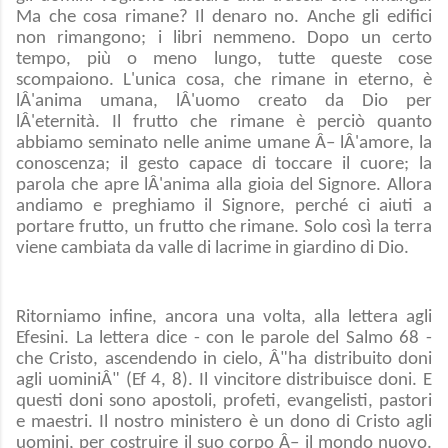
Ma che cosa rimane? Il denaro no. Anche gli edifici
non rimangono; i libri nemmeno. Dopo un certo
tempo, più o meno lungo, tutte queste cose
scompaiono. L'unica cosa, che rimane in eterno, è
lÂ'anima umana, lÂ'uomo creato da Dio per
lÂ'eternità. Il frutto che rimane è perciò quanto
abbiamo seminato nelle anime umane Â– lÂ'amore, la
conoscenza; il gesto capace di toccare il cuore; la
parola che apre lÂ'anima alla gioia del Signore. Allora
andiamo e preghiamo il Signore, perché ci aiuti a
portare frutto, un frutto che rimane. Solo così la terra
viene cambiata da valle di lacrime in giardino di Dio.
Ritorniamo infine, ancora una volta, alla lettera agli
Efesini. La lettera dice - con le parole del Salmo 68 -
che Cristo, ascendendo in cielo, Â"ha distribuito doni
agli uominiÂ" (Ef 4, 8). Il vincitore distribuisce doni. E
questi doni sono apostoli, profeti, evangelisti, pastori
e maestri. Il nostro ministero è un dono di Cristo agli
uomini, per costruire il suo corpo Â– il mondo nuovo.