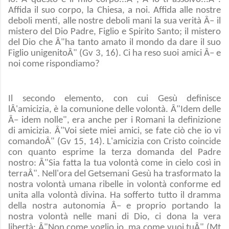
Affida il suo corpo, la Chiesa, a noi. Affida alle nostre
deboli menti, alle nostre deboli mani la sua verità Â– il
mistero del Dio Padre, Figlio e Spirito Santo; il mistero
del Dio che Â"ha tanto amato il mondo da dare il suo
Figlio unigenitoÂ" (Gv 3, 16). Ci ha reso suoi amici Â– e
noi come rispondiamo?
Il secondo elemento, con cui Gesù definisce
lÂ'amicizia, è la comunione delle volontà. Â"Idem delle
Â– idem nolle", era anche per i Romani la definizione
di amicizia. Â"Voi siete miei amici, se fate ciò che io vi
comandoÂ" (Gv 15, 14). L'amicizia con Cristo coincide
con quanto esprime la terza domanda del Padre
nostro: Â"Sia fatta la tua volontà come in cielo così in
terraÂ". Nell'ora del Getsemani Gesù ha trasformato la
nostra volontà umana ribelle in volontà conforme ed
unita alla volontà divina. Ha sofferto tutto il dramma
della nostra autonomia Â– e proprio portando la
nostra volontà nelle mani di Dio, ci dona la vera
libertà: Â"Non come voglio io, ma come vuoi tuÂ" (Mt