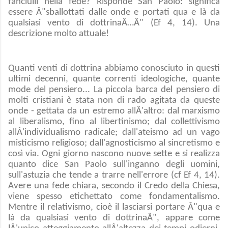
fanciulli nella fede? Risponde San Paolo: significa
essere Â"sballottati dalle onde e portati qua e là da
qualsiasi vento di dottrinaÂ…Â" (Ef 4, 14). Una
descrizione molto attuale!
Quanti venti di dottrina abbiamo conosciuto in questi
ultimi decenni, quante correnti ideologiche, quante
mode del pensiero... La piccola barca del pensiero di
molti cristiani è stata non di rado agitata da queste
onde - gettata da un estremo allÂ'altro: dal marxismo
al liberalismo, fino al libertinismo; dal collettivismo
allÂ'individualismo radicale; dall'ateismo ad un vago
misticismo religioso; dall'agnosticismo al sincretismo e
così via. Ogni giorno nascono nuove sette e si realizza
quanto dice San Paolo sull'inganno degli uomini,
sull'astuzia che tende a trarre nell'errore (cf Ef 4, 14).
Avere una fede chiara, secondo il Credo della Chiesa,
viene spesso etichettato come fondamentalismo.
Mentre il relativismo, cioè il lasciarsi portare Â"qua e
là da qualsiasi vento di dottrinaÂ", appare come