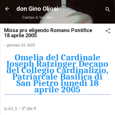
Passa ai contenuti principali
don Gino Oliosi
Caritas in Veritate
Missa pro eligendo Romano Pontifice
18 aprile 2005
-
gennaio 03, 2023
Omelia del Cardinale
Joseph Ratzinger Decano
del Collegio Cardinalizio,
Patriarcale Basilica di
San Pietro lunedì 18
aprile 2005
Is 61,1 – 3°.6b-9