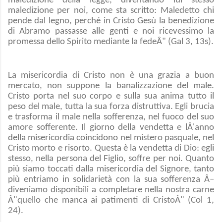
maledizione della legge, diventando lui stesso
maledizione per noi, come sta scritto: Maledetto chi
pende dal legno, perché in Cristo Gesù la benedizione
di Abramo passasse alle genti e noi ricevessimo la
promessa dello Spirito mediante la fedeÂ" (Gal 3, 13s).
La misericordia di Cristo non è una grazia a buon
mercato, non suppone la banalizzazione del male.
Cristo porta nel suo corpo e sulla sua anima tutto il
peso del male, tutta la sua forza distruttiva. Egli brucia
e trasforma il male nella sofferenza, nel fuoco del suo
amore sofferente. Il giorno della vendetta e lÂ'anno
della misericordia coincidono nel mistero pasquale, nel
Cristo morto e risorto. Questa è la vendetta di Dio: egli
stesso, nella persona del Figlio, soffre per noi. Quanto
più siamo toccati dalla misericordia del Signore, tanto
più entriamo in solidarietà con la sua sofferenza Â–
diveniamo disponibili a completare nella nostra carne
Â"quello che manca ai patimenti di CristoÂ" (Col 1,
24).