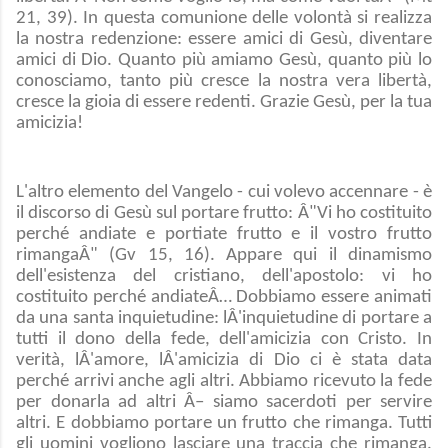
21, 39). In questa comunione delle volontà si realizza
la nostra redenzione: essere amici di Gesù, diventare
amici di Dio. Quanto più amiamo Gesù, quanto più lo
conosciamo, tanto più cresce la nostra vera libertà,
cresce la gioia di essere redenti. Grazie Gesù, per la tua
amicizia!
L'altro elemento del Vangelo - cui volevo accennare - è
il discorso di Gesù sul portare frutto: Â"Vi ho costituito
perché andiate e portiate frutto e il vostro frutto
rimangaÂ" (Gv 15, 16). Appare qui il dinamismo
dell'esistenza del cristiano, dell'apostolo: vi ho
costituito perché andiateÂ… Dobbiamo essere animati
da una santa inquietudine: lÂ'inquietudine di portare a
tutti il dono della fede, dell'amicizia con Cristo. In
verità, lÂ'amore, lÂ'amicizia di Dio ci è stata data
perché arrivi anche agli altri. Abbiamo ricevuto la fede
per donarla ad altri Â– siamo sacerdoti per servire
altri. E dobbiamo portare un frutto che rimanga. Tutti
gli uomini vogliono lasciare una traccia che rimanga.