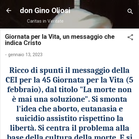
Passa ai contenuti principali
don Gino Oliosi
Caritas in Veritate
Giornata per la Vita, un messaggio che
indica Cristo
-
gennaio 13, 2023
Ricco di spunti il messaggio della
CEI per la 45
Giornata per la Vita (5
febbraio)
, dal titolo "La morte non
è mai una soluzione". Si smonta
l'idea che aborto, eutanasia e
suicidio assistito rispettino la
libertà. Si centra il problema alla
base dell
a
cultura della morte
. E si