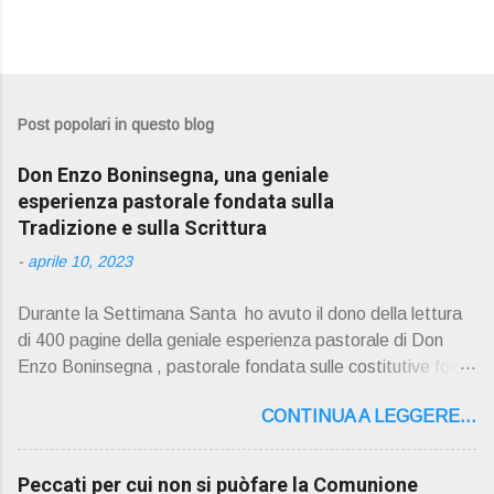
Post popolari in questo blog
Don Enzo Boninsegna, una geniale
esperienza pastorale fondata sulla
Tradizione e sulla Scrittura
-
aprile 10, 2023
Durante la Settimana Santa ho avuto il dono della lettura
di 400 pagine della geniale esperienza pastorale di Don
Enzo Boninsegna , pastorale fondata sulle costitutive fon ti
della Rivelazione, Tradizi o ne e Scrittura : è la parola di
CONTINUA A LEGGERE...
Dio giunta in continuit à ecclesiale a noi per mezzo di Gesù,
degli Apostoli e dei loro successori . Io don Gino Oliosi v
orrei contribuire ad una lettura non pregiudiziale su don
Peccati per cui non si puòfare la Comunione