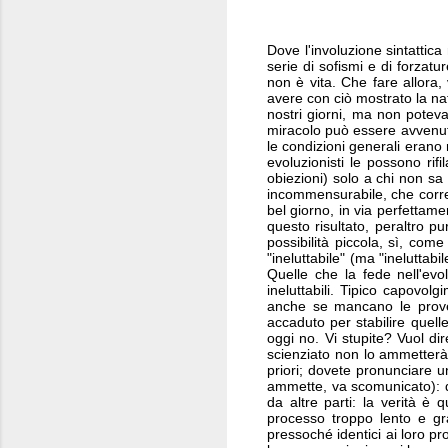
Dove l'involuzione sintattica
serie di sofismi e di forzatu
non è vita. Che fare allora
avere con ciò mostrato la nat
nostri giorni, ma non poteva 
miracolo può essere avvenuto
le condizioni generali erano 
evoluzionisti le possono rifil
obiezioni) solo a chi non sa 
incommensurabile, che corre
bel giorno, in via perfetta
questo risultato, peraltro p
possibilità piccola, sì, co
"ineluttabile" (ma "ineluttab
Quelle che la fede nell'evo
ineluttabili. Tipico capovo
anche se mancano le prove, 
accaduto per stabilire quelle
oggi no. Vi stupite? Vuol dir
scienziato non lo ammetterà
priori; dovete pronunciare un
ammette, va scomunicato): d
da altre parti: la verità è 
processo troppo lento e gra
pressoché identici ai loro pr