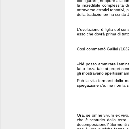
configurare, neppure alla lon
la incredibile complessità 
attraverso erratici tentativi,
della traduzione» ha scr
L'evoluzione è figlia del sen
esso che dovrà prima di tutt
Così commentò Galilei (1632
«Né posso ammirare l'eminenz
fatto forza tale ai propri s
gli mostravano apertissimame
Può la vita formarsi dalla 
spiegazione c'è, ma non la 
Ora, se omne vivum ex vivo,
che è scaturito dalla terra
decomposizione? Sermonti os