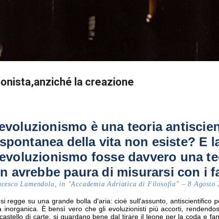
Passa ai contenuti principali
nista,anziché la creazione
evoluzionismo è una teoria antiscien
spontanea della vita non esiste? E la
'evoluzionismo fosse davvero una teo
n avrebbe paura di misurarsi con i fa
cesco Lamendola, in "Accademia Adriatica di Filosofia" – 8 Agosto
si regge su una grande bolla d'aria: cioè sull'assunto, antiscientifico pe
a inorganica. È bensì vero che gli evoluzionisti più accorti, rendendo
 castello di carte, si guardano bene dal tirare il leone per la coda e f