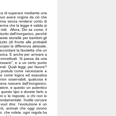
cerca di superare mediante una
n può avere origine da ciò che
enna senza rendersi conto di
ferma che la legge è valida ai
 miti. Allora, Dio sa come, il
urito dall'inorganico, perché
este storielle per bambini gli
zzito (di fronte alle probabili
scopio la differenza abissale,
ccontare la favoletta che un
nica. E anche per arrivare a
 concettuali. Si passa da una
essario", e a un certo punto
rali. Quali leggi, per favore?
") postula come necessarie e
one come logica ed esaustiva
 non osservabili, qualcosa è
oteva nascere dall'inorganico;
reatore, e questo un autentico
questo tipo e dovete farlo a
ni e le risposte, e chi non lo
ondamentale. Inutile cercare
 vuol dire: l'evoluzione è un
nti, animali che oggi vivono
io: che volete, ogni regola ha