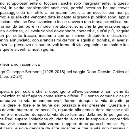
ano scrupolosamente di toccare, anche solo marginalmente, la question
sivi, in verità problematici anch'essi, perché nessuno ha mai trovato
il passaggio da un rettile a un mammifero e a un uccello, per non p
o; e quelle che vengono date in pasto al grande pubblico sono, appunto
estione che, se l'evoluzionismo fosse davvero una teoria scientifica, n
rtati ormai da tempo e in modo irrefutabile, sono che la generazione spo
lina evidenza, gli evoluzionisti dovrebbero chetarsi e, tutt'al più, seguit
, un po' sotto traccia, insomma con un minimo di pudore e discrezio
nno annunciato, con grandissimi clamori e squilli di tromba, di aver ri
enza: la presenza d'innumerevoli forme di vita vegetale e animale e la 
 e quelle viventi ai nostri giorni.
 teoria non scientifica
iologo Giuseppe Sermonti (1925-2018) nel saggio Dopo Darwin. Critica a
, pp. 22-24):
uperare per coloro che si oppongono all'evoluzionismo non viene dag
evoluzionisti si rifugiano come ultima difesa. E il senso comune dice pr
vi comparve la vita in innumerevoli forme, dunque la vita dovett
a dare le flore e le faune del passato e del presente. Questa è 
ovette superare tre secoli fa, riguardo alla genesi delle mosche dall
vermi e di mosche, dunque la vita deve formarsi dalla morte per gene
che Redi superò l'obiezione chiudendo la carne in ampolle o coprendo
mai visti nascere un solo verme, neppure dopo parecchi mesi». Egli
el caso, le uova deposte da altre mosche) e che la vita non nascev