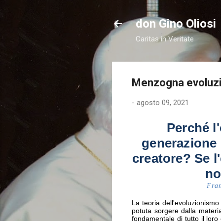
don Gino Oliosi
Caritas in Veritate
Menzogna evoluzio
-
agosto 09, 2021
Perché l'
generazione 
creatore? Se l
no
Fran
La teoria dell'evoluzionismo 
potuta sorgere dalla materi
fondamentale di tutto il loro