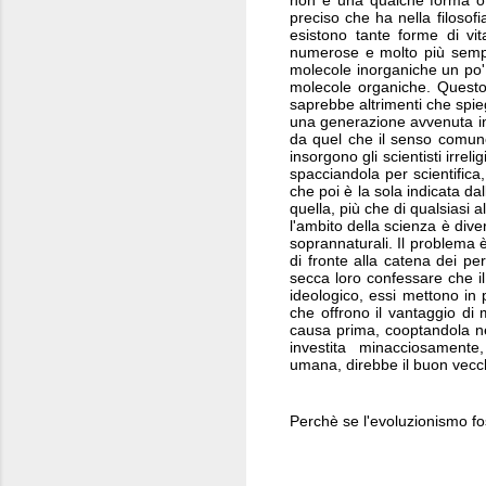
non è una qualche forma o s
preciso che ha nella filosof
esistono tante forme di v
numerose e molto più sempli
molecole inorganiche un po' 
molecole organiche. Questo
saprebbe altrimenti che spie
una generazione avvenuta in 
da quel che il senso comune 
insorgono gli scientisti irreli
spacciandola per scientifica,
che poi è la sola indicata d
quella, più che di qualsiasi 
l'ambito della scienza è dive
soprannaturali. Il problema è
di fronte alla catena dei p
secca loro confessare che il 
ideologico, essi mettono in 
che offrono il vantaggio di m
causa prima, cooptandola nel
investita minacciosamente,
umana, direbbe il buon vecc
Perchè se l'evoluzionismo fo