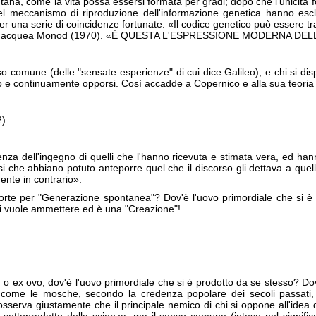
tana, come la vita possa essersi formata per gradi; dopo che l'unicità f
del meccanismo di riproduzione dell'informazione genetica hanno esc
 per una serie di coincidenze fortunate. «Il codice genetico può essere tr
itto Jacquea Monod (1970). «È QUESTA L'ESPRESSIONE MODERNA D
so comune (delle "sensate esperienze" di cui dice Galileo), e chi si di
o e continuamente opporsi. Così accadde a Copernico e alla sua teoria 
):
a dell'ingegno di quelli che l'hanno ricevuta e stimata vera, ed hanno c
ensi che abbiano potuto anteporre quel che il discorso gli dettava a que
nte in contrario».
morte per "Generazione spontanea"? Dov'è l'uovo primordiale che si 
si vuole ammettere ed è una "Creazione"!
 o ex ovo, dov'è l'uovo primordiale che si è prodotto da se stesso? Do
, come le mosche, secondo la credenza popolare dei secoli passati,
serva giustamente che il principale nemico di chi si oppone all'idea