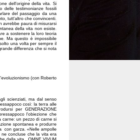
e dell'origine della vita. Si
 delle testimonianze fossili
arlare del passaggio da una
, tutt'altro che convincenti.
on avrebbe paura di misurarsi
ntanea della vita non esiste.
are a sostenere la loro teoria
ne. Ma questo è impossibile
solto una volta per sempre il
grande differenza che si nota
ll'evoluzionismo (con Roberto
li scienziati, ma dal senso
essappoco così: la terra alle
e prodursi per GENERAZIONE
pressappoco l'obiezione che
a carne: un pezzo di carne si
razione spontanea e produrre
la con garza. «Nelle ampolle
 ne concluse che la vita era
a che dalla vita. OMNE VIVUM