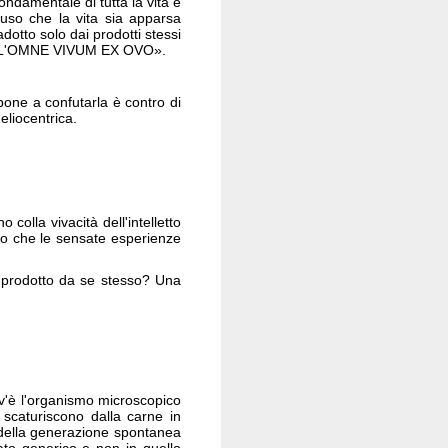
ondamentale di tutta la vita e
luso che la vita sia apparsa
adotto solo dai prodotti stessi
ELL'OMNE VIVUM EX OVO».
spone a confutarla è contro di
eliocentrica.
olla vivacità dell'intelletto
llo che le sensate esperienze
è prodotto da se stesso? Una
v'è l'organismo microscopico
 scaturiscono dalla carne in
 della generazione spontanea