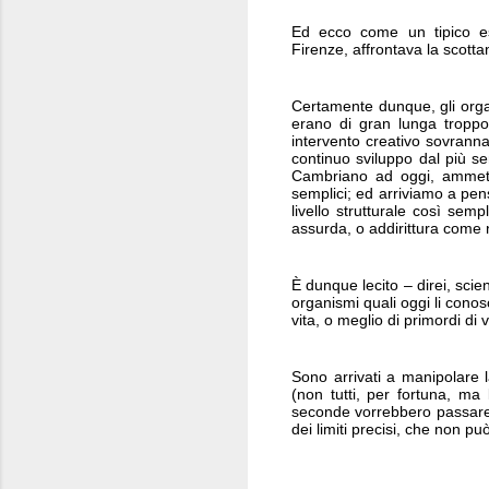
Ed ecco come un tipico es
Firenze, affrontava la scottan
Certamente dunque, gli organ
erano di gran lunga troppo
intervento creativo sovrann
continuo sviluppo dal più 
Cambriano ad oggi, ammetter
semplici; ed arriviamo a pen
livello strutturale così sem
assurda, o addirittura come 
È dunque lecito – direi, scie
organismi quali oggi li conosc
vita, o meglio di primordi di 
Sono arrivati a manipolare l
(non tutti, per fortuna, ma
seconde vorrebbero passare a
dei limiti precisi, che non pu