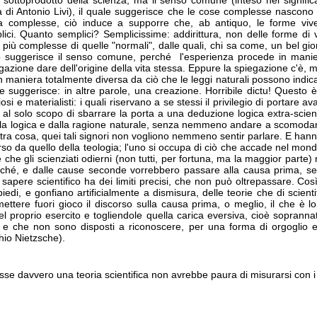
ottoprodotto della scienza, ma il senso comune (inteso nel signific
ia di Antonio Livi), il quale suggerisce che le cose complesse nascono
ita complesse, ciò induce a supporre che, ab antiquo, le forme vi
ci. Quanto semplici? Semplicissime: addirittura, non delle forme di v
più complesse di quelle "normali", dalle quali, chi sa come, un bel gi
 suggerisce il senso comune, perché l'esperienza procede in mani
gazione dare dell'origine della vita stessa. Eppure la spiegazione c'è, 
maniera totalmente diversa da ciò che le leggi naturali possono indica
suggerisce: in altre parole, una creazione. Horribile dictu! Questo è
giosi e materialisti: i quali riservano a se stessi il privilegio di portare a
 al solo scopo di sbarrare la porta a una deduzione logica extra-scient
alla logica e dalla ragione naturale, senza nemmeno andare a scomodar
altra cosa, quei tali signori non vogliono nemmeno sentir parlare. E han
rso da quello della teologia; l'uno si occupa di ciò che accade nel mondo 
 che gli scienziati odierni (non tutti, per fortuna, ma la maggior parte)
erché, e dalle cause seconde vorrebbero passare alla causa prima, se
sapere scientifico ha dei limiti precisi, che non può oltrepassare. Cos
piedi, e gonfiano artificialmente a dismisura, delle teorie che di scien
ettere fuori gioco il discorso sulla causa prima, o meglio, il che è lo
 proprio esercito e togliendole quella carica eversiva, cioè sopranna
 e che non sono disposti a riconoscere, per una forma di orgoglio e
hio Nietzsche).
sse davvero una teoria scientifica non avrebbe paura di misurarsi con i 