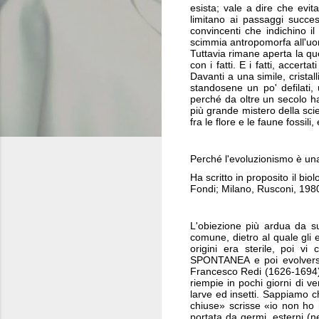
esista; vale a dire che evit
limitano ai passaggi succes
convincenti che indichino 
scimmia antropomorfa all'uom
Tuttavia rimane aperta la qu
con i fatti. E i fatti, acce
Davanti a una simile, cristal
standosene un po' defilati
perché da oltre un secolo ha
più grande mistero della sci
fra le flore e le faune fossili,
Perché l'evoluzionismo è una
Ha scritto in proposito il b
Fondi; Milano, Rusconi, 1980
L'obiezione più ardua da s
comune, dietro al quale gli 
origini era sterile, poi 
SPONTANEA e poi evolversi 
Francesco Redi (1626-1694) d
riempie in pochi giorni di 
larve ed insetti. Sappiamo 
chiuse» scrisse «io non ho 
portata da germi esterni (n