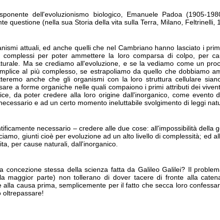
ponente dell'evoluzionismo biologico, Emanuele Padoa (1905-1980),
te questione (nella sua Storia della vita sulla Terra, Milano, Feltrinelli
ismi attuali, ed anche quelli che nel Cambriano hanno lasciato i primi f
 complessi per poter ammettere la loro comparsa di colpo, per ca
aturale. Ma se crediamo all'evoluzione, e se la vediamo come un proc
semplice al più complesso, se estrapoliamo da quello che dobbiamo a
emo anche che gli organismi con la loro struttura cellulare siano 
sare a forme organiche nelle quali compaiono i primi attributi dei vive
plice, da poter credere alla loro origine dall'inorganico, come evento 
necessario e ad un certo momento ineluttabile svolgimento di leggi natu
ntificamente necessario – credere alle due cose: all'impossibilità della
iamo, giunti cioè per evoluzione ad un alto livello di complessità; ed alla
vita, per cause naturali, dall'inorganico.
a concezione stessa della scienza fatta da Galileo Galilei? Il problema
 la maggior parte) non tollerano di dover tacere di fronte alla cate
lla causa prima, semplicemente per il fatto che secca loro confessare
ò oltrepassare!