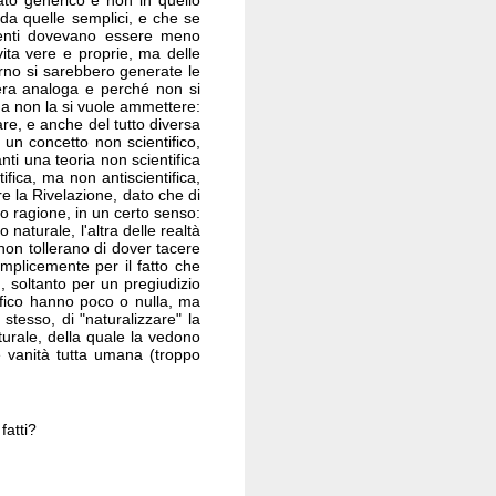
ato generico e non in quello
 da quelle semplici, e che se
venti dovevano essere meno
ita vere e proprie, ma delle
orno si sarebbero generate le
era analoga e perché non si
ma non la si vuole ammettere:
re, e anche del tutto diversa
 un concetto non scientifico,
vanti una teoria non scientifica
ifica, ma non antiscientifica,
e la Rivelazione, dato che di
no ragione, in un certo senso:
naturale, l'altra delle realtà
 non tollerano di dover tacere
mplicemente per il fatto che
ì, soltanto per un pregiudizio
tifico hanno poco o nulla, ma
 stesso, di "naturalizzare" la
turale, della quale la vedono
 vanità tutta umana (troppo
fatti?