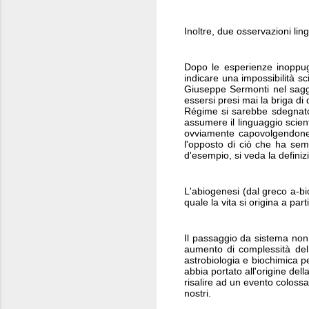
Inoltre, due osservazioni ling
Dopo le esperienze inoppugn
indicare una impossibilità sc
Giuseppe Sermonti nel saggio
essersi presi mai la briga di 
Régime si sarebbe sdegnato a
assumere il linguaggio scient
ovviamente capovolgendone i
l'opposto di ciò che ha sempr
d'esempio, si veda la defini
L'abiogenesi (dal greco a-bio
quale la vita si origina a pa
Il passaggio da sistema non
aumento di complessità del
astrobiologia e biochimica p
abbia portato all'origine dell
risalire ad un evento colossa
nostri.