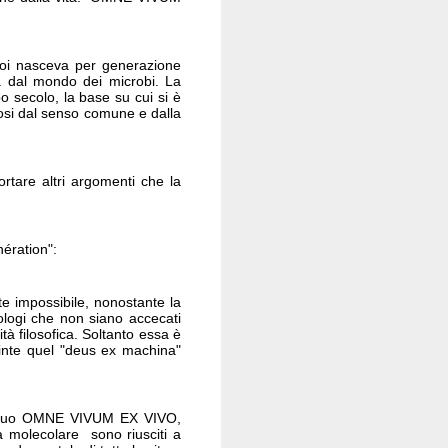
zoi nasceva per generazione
 dal mondo dei microbi. La
secolo, la base su cui si è
ndosi dal senso comune e dalla
ortare altri argomenti che la
nération":
e impossibile, nonostante la
iologi che non siano accecati
à filosofica. Soltanto essa è
uinte quel "deus ex machina"
 il suo OMNE VIVUM EX VIVO,
 molecolare sono riusciti a