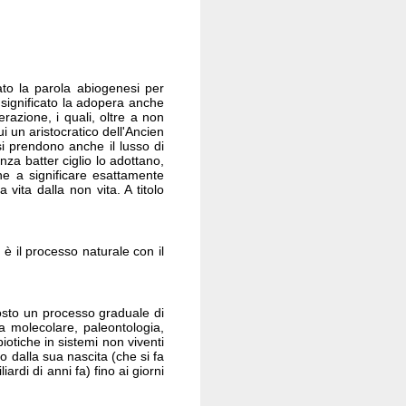
ato la parola abiogenesi per
o significato la adopera anche
razione, i quali, oltre a non
ui un aristocratico dell'Ancien
si prendono anche il lusso di
nza batter ciglio lo adottano,
ne a significare esattamente
 vita dalla non vita. A titolo
 è il processo naturale con il
osto un processo graduale di
 molecolare, paleontologia,
otiche in sistemi non viventi
po dalla sua nascita (che si fa
rdi di anni fa) fino ai giorni