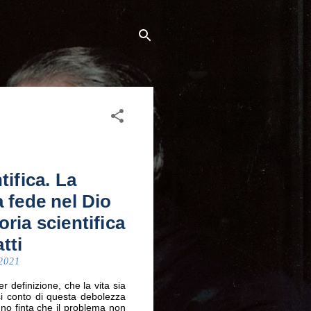
tifica. La
 fede nel Dio
ria scientifica
tti
 2021
r definizione, che la vita sia
si conto di questa debolezza
anno finta che il problema non