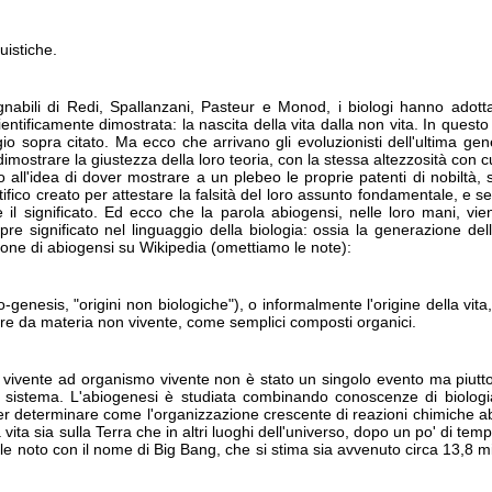
uistiche.
abili di Redi, Spallanzani, Pasteur e Monod, i biologi hanno adott
ientificamente dimostrata: la nascita della vita dalla non vita. In quest
 sopra citato. Ma ecco che arrivano gli evoluzionisti dell'ultima gene
dimostrare la giustezza della loro teoria, con la stessa altezzosità con c
ll'idea di dover mostrare a un plebeo le proprie patenti di nobiltà, 
ifico creato per attestare la falsità del loro assunto fondamentale, e se
l significato. Ed ecco che la parola abiogensi, nelle loro mani, vie
e significato nel linguaggio della biologia: ossia la generazione della
zione di abiogensi su Wikipedia (omettiamo le note):
-genesis, "origini non biologiche"), o informalmente l'origine della vita,
rtire da materia non vivente, come semplici composti organici.
 vivente ad organismo vivente non è stato un singolo evento ma piutt
 sistema. L'abiogenesi è studiata combinando conoscenze di biologia
er determinare come l'organizzazione crescente di reazioni chimiche abi
a vita sia sulla Terra che in altri luoghi dell'universo, dopo un po' di tem
le noto con il nome di Big Bang, che si stima sia avvenuto circa 13,8 milia