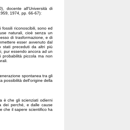
 docente all'Università di
, 1959, 1974, pp. 66-67):
ossili riconoscibili, sono ed
use naturali, cioè senza un
esso di trasformazione, e di
mmettere esser avvenuto dal
stati preceduti da altri più
nti, pur essendo ancora ad un
di probabilità piccola ma non
rali.
 generazione spontanea tra gli
 possibilità dell'origine della
 è che gli scienziati odierni
na dei perché, e dalle cause
 che il sapere scientifico ha