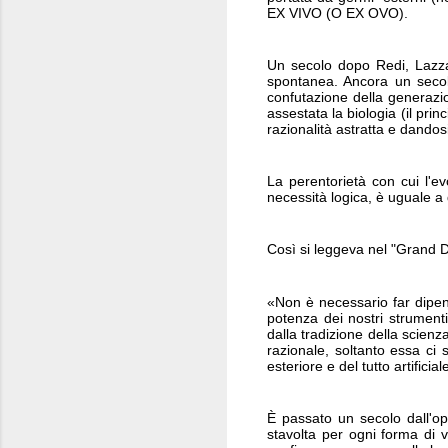
EX VIVO (O EX OVO).
Un secolo dopo Redi, Lazza
spontanea. Ancora un seco
confutazione della generaz
assestata la biologia (il pri
razionalità astratta e dandosi 
La perentorietà con cui l'ev
necessità logica, è uguale a
Così si leggeva nel "Grand Di
«Non è necessario far dipen
potenza dei nostri strumenti
dalla tradizione della scien
razionale, soltanto essa ci
esteriore e del tutto artific
È passato un secolo dall'o
stavolta per ogni forma di