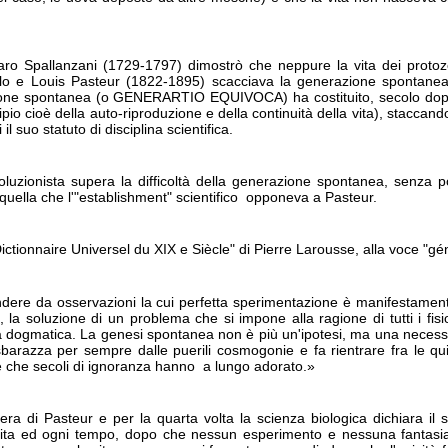
ro Spallanzani (1729-1797) dimostrò che neppure la vita dei proto
lo e Louis Pasteur (1822-1895) scacciava la generazione spontanea
ione spontanea (o GENERARTIO EQUIVOCA) ha costituito, secolo dopo 
ncipio cioè della auto-riproduzione e della continuità della vita), stacca
il suo statuto di disciplina scientifica.
oluzionista supera la difficoltà della generazione spontanea, senza p
 quella che l'"establishment" scientifico opponeva a Pasteur.
ctionnaire Universel du XIX e Siècle" di Pierre Larousse, alla voce "gé
dere da osservazioni la cui perfetta sperimentazione è manifestament
, la soluzione di un problema che si impone alla ragione di tutti i fis
za dogmatica. La genesi spontanea non è più un'ipotesi, ma una necessit
 sbarazza per sempre dalle puerili cosmogonie e fa rientrare fra le q
iale che secoli di ignoranza hanno a lungo adorato.»
pera di Pasteur e per la quarta volta la scienza biologica dichiara
 vita ed ogni tempo, dopo che nessun esperimento e nessuna fantasia