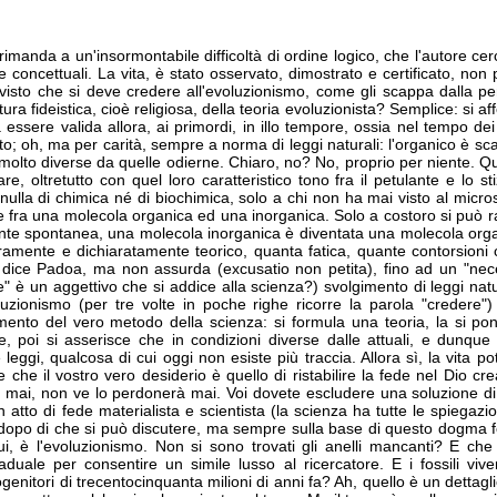
 rimanda a un'insormontabile difficoltà di ordine logico, che l'autore 
re concettuali. La vita, è stato osservato, dimostrato e certificato, no
, visto che si deve credere all'evoluzionismo, come gli scappa dalla p
ura fideistica, cioè religiosa, della teoria evoluzionista? Semplice: si af
essere valida allora, ai primordi, in illo tempore, ossia nel tempo dei
; oh, ma per carità, sempre a norma di leggi naturali: l'organico è scat
molto diverse da quelle odierne. Chiaro, no? No, proprio per niente. Qu
are, oltretutto con quel loro caratteristico tono fra il petulante e lo sti
nulla di chimica né di biochimica, solo a chi non ha mai visto al micro
 fra una molecola organica ed una inorganica. Solo a costoro si può ra
mente spontanea, una molecola inorganica è diventata una molecola orga
uramente e dichiaratamente teorico, quanta fatica, quante contorsioni
me dice Padoa, ma non assurda (excusatio non petita), fino ad un "nec
ile" è un aggettivo che si addice alla scienza?) svolgimento di leggi natu
luzionismo (per tre volte in poche righe ricorre la parola "credere
lgimento del vero metodo della scienza: si formula una teoria, la si p
poi si asserisce che in condizioni diverse dalle attuali, e dunque
 leggi, qualcosa di cui oggi non esiste più traccia. Allora sì, la vita p
e che il vostro vero desiderio è quello di ristabilire la fede nel Dio c
 mai, non ve lo perdonerà mai. Voi dovete escludere una soluzione di 
 atto di fede materialista e scientista (la scienza ha tutte le spiegazio
opo di che si può discutere, ma sempre sulla base di questo dogma f
qui, è l'evoluzionismo. Non si sono trovati gli anelli mancanti? E che
duale per consentire un simile lusso al ricercatore. E i fossili vive
ogenitori di trecentocinquanta milioni di anni fa? Ah, quello è un dettagl