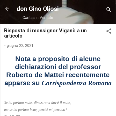
Passa ai contenuti principali
don Gino Oliosi
Caritas in Veritate
Risposta di monsignor Viganò a un
articolo
-
giugno 22, 2021
Nota a proposito di alcune
dichiarazioni del professor
Roberto de Mattei recentemente
apparse su
Corrispondenza Romana
Se ho parlato male, dimostrami dov'è il male;
ma se ho parlato bene, perché mi percuoti?