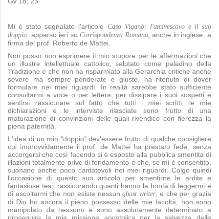
Gv 18, 23
Mi è stato segnalato l'articolo
Caso Viganò: l'arcivescovo e il suo
, apparso ieri su
anche in inglese, a
doppio
Corrispondenza Romana,
firma del prof. Roberto de Mattei.
Non posso non esprimere il mio stupore per le affermazioni che
un illustre intellettuale cattolico, salutato come paladino della
Tradizione e che non ha risparmiato alla Gerarchia critiche anche
severe ma sempre ponderate e giuste, ha ritenuto di dover
formulare nei miei riguardi. In realtà sarebbe stato sufficiente
consultarmi a voce o per lettera, per dissipare i suoi sospetti e
sentirsi rassicurare sul fatto che tutti i miei scritti, le mie
dichiarazioni e le interviste rilasciate sono frutto di una
maturazione di convinzioni delle quali rivendico con fierezza la
piena paternità.
L'idea di un mio "doppio" dev'essere frutto di qualche consigliere
cui improvvidamente il prof. de Mattei ha prestato fede, senza
accorgersi che così facendo si è esposto alla pubblica smentita di
illazioni totalmente prive di fondamento e che, se mi è consentito,
suonano anche poco caritatevoli nei miei riguardi. Colgo quindi
l'occasione di questo suo articolo per smentirne le ardite e
fantasiose tesi, rassicurando quanti hanno la bontà di leggermi e
di ascoltarmi che non esiste nessun
, e che per grazia
ghost writer
di Dio ho ancora il pieno possesso delle mie facoltà, non sono
manipolato da nessuno e sono assolutamente determinato a
proseguire la mia missione apostolica per la salvezza delle