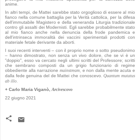
anime.
In altri tempi, de Mattei sarebbe stato orgoglioso di essere al mio
fianco nella comune battaglia per la Verità cattolica, per la difesa
dell'immutabile Magistero e della veneranda Liturgia tradizionale
contro gli assalti dei Modernisti. Egli sarebbe probabilmente stato
al mio fianco anche nella denuncia della frode pandemica e
dell'intrinseca immoralità dei vaccini sperimentali prodotti con
materiale fetale derivante da aborti.
I suoi recenti interventi – con il proprio nome o sotto pseudonimo
– hanno dimostrato, non senza un vivo dolore, che se vi è un
"doppio", esso va cercato negli ultimi scritti del Professore; scritti
che sembrano composti da un grigio funzionario di regime
obbediente alla narrazione
, e non dalla mente acuta e
mainstream
dalla fede genuina del de Mattei che conoscevo.
Quantum mutatus
.
ab illo
+ Carlo Maria Viganò,
Arcivescovo
22 giugno 2021
C