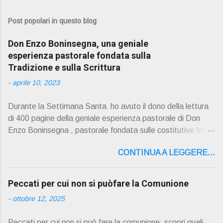
Post popolari in questo blog
Don Enzo Boninsegna, una geniale
esperienza pastorale fondata sulla
Tradizione e sulla Scrittura
-
aprile 10, 2023
Durante la Settimana Santa ho avuto il dono della lettura
di 400 pagine della geniale esperienza pastorale di Don
Enzo Boninsegna , pastorale fondata sulle costitutive fon ti
della Rivelazione, Tradizi o ne e Scrittura : è la parola di
CONTINUA A LEGGERE...
Dio giunta in continuit à ecclesiale a noi per mezzo di Gesù,
degli Apostoli e dei loro successori . Io don Gino Oliosi v
orrei contribuire ad una lettura non pregiudiziale su don
Peccati per cui non si puòfare la Comunione
Enzo Boninsegna . Per gli ultimi tempi di vita l'ho scelto
-
ottobre 12, 2025
come Confessore. Del suo volume " ERO "CURATO" …
ora son "da curare" pubblico la sua " PRESENTAZIONE"
Peccati per cui non si può fare la comunione: scopri quali