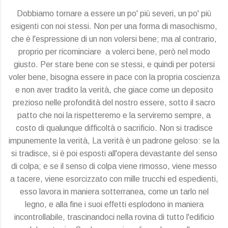
Dobbiamo tornare a essere un po' più severi, un po' più
esigenti con noi stessi. Non per una forma di masochismo,
che è l'espressione di un non volersi bene; ma al contrario,
proprio per ricominciare a volerci bene, però nel modo
giusto. Per stare bene con se stessi, e quindi per potersi
voler bene, bisogna essere in pace con la propria coscienza
e non aver tradito la verità, che giace come un deposito
prezioso nelle profondità del nostro essere, sotto il sacro
patto che noi la rispetteremo e la serviremo sempre, a
costo di qualunque difficoltà o sacrificio. Non si tradisce
impunemente la verità, La verità è un padrone geloso: se la
si tradisce, si è poi esposti all'opera devastante del senso
di colpa; e se il senso di colpa viene rimosso, viene messo
a tacere, viene esorcizzato con mille trucchi ed espedienti,
esso lavora in maniera sotterranea, come un tarlo nel
legno, e alla fine i suoi effetti esplodono in maniera
incontrollabile, trascinandoci nella rovina di tutto l'edificio