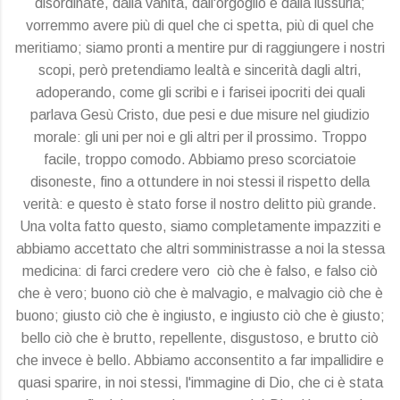
disordinate, dalla vanità, dall'orgoglio e dalla lussuria;
vorremmo avere più di quel che ci spetta, più di quel che
meritiamo; siamo pronti a mentire pur di raggiungere i nostri
scopi, però pretendiamo lealtà e sincerità dagli altri,
adoperando, come gli scribi e i farisei ipocriti dei quali
parlava Gesù Cristo, due pesi e due misure nel giudizio
morale: gli uni per noi e gli altri per il prossimo. Troppo
facile, troppo comodo. Abbiamo preso scorciatoie
disoneste, fino a ottundere in noi stessi il rispetto della
verità: e questo è stato forse il nostro delitto più grande.
Una volta fatto questo, siamo completamente impazziti e
abbiamo accettato che altri somministrasse a noi la stessa
medicina: di farci credere vero ciò che è falso, e falso ciò
che è vero; buono ciò che è malvagio, e malvagio ciò che è
buono; giusto ciò che è ingiusto, e ingiusto ciò che è giusto;
bello ciò che è brutto, repellente, disgustoso, e brutto ciò
che invece è bello. Abbiamo acconsentito a far impallidire e
quasi sparire, in noi stessi, l'immagine di Dio, che ci è stata