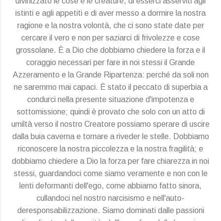
divinizzato le cose e le creature, di esserci asserviti agli
istinti e agli appetiti e di aver messo a dormire la nostra
ragione e la nostra volontà, che ci sono state date per
cercare il vero e non per saziarci di frivolezze e cose
grossolane. È a Dio che dobbiamo chiedere la forza e il
coraggio necessari per fare in noi stessi il Grande
Azzeramento e la Grande Ripartenza: perché da soli non
ne saremmo mai capaci. È stato il peccato di superbia a
condurci nella presente situazione d'impotenza e
sottomissione; quindi è provato che solo con un atto di
umiltà verso il nostro Creatore possiamo sperare di uscire
dalla buia caverna e tornare a riveder le stelle. Dobbiamo
riconoscere la nostra piccolezza e la nostra fragilità; e
dobbiamo chiedere a Dio la forza per fare chiarezza in noi
stessi, guardandoci come siamo veramente e non con le
lenti deformanti dell'ego, come abbiamo fatto sinora,
cullandoci nel nostro narcisismo e nell'auto-
deresponsabilizzazione. Siamo dominati dalle passioni