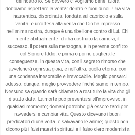
del nostro io. Se davvero ci vogliamo bene allora
dobbiamo rispettare la verità: dentro e fuori di noi. Una vita
inautentica, disordinata, fondata sul capriccio e sulla
vanità, è un'offesa alla verità che Dio ha impresso
nell'anima nostra, dunque è una ribellione contro di Lui. Chi
mente abitualmente, chi ha costruito la carriera, il
successo, il potere sulla menzogna, è in perenne conflitto
col Signore Iddio: e prima o poi ne pagherà le
conseguenze. In questa vita, con il segreto rimorso che
avvelenerà ogni sua gioia; e nell'altra, quella eterna, con
una condanna inesorabile e irrevocabile. Meglio pensarci
adesso, dunque: meglio provvedere finché siamo in tempo.
Nessuno sa quando sarà chiamato a restituire la vita che gli
è stata data. La morte può presentarsi all'improvviso, in
qualsiasi momento; domani potrebbe già essere tardi per
ravvedersi e cambiar vita. Questo dicevano i buoni
predicatori di una volta, e salvavano le anime; questo non
dicono più i falsi maestri spirituali e il falso clero modernista