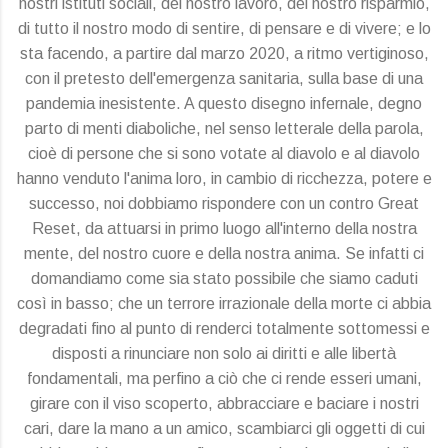
nostri istituti sociali, del nostro lavoro, del nostro risparmio,
di tutto il nostro modo di sentire, di pensare e di vivere; e lo
sta facendo, a partire dal marzo 2020, a ritmo vertiginoso,
con il pretesto dell'emergenza sanitaria, sulla base di una
pandemia inesistente. A questo disegno infernale, degno
parto di menti diaboliche, nel senso letterale della parola,
cioè di persone che si sono votate al diavolo e al diavolo
hanno venduto l'anima loro, in cambio di ricchezza, potere e
successo, noi dobbiamo rispondere con un contro Great
Reset, da attuarsi in primo luogo all'interno della nostra
mente, del nostro cuore e della nostra anima. Se infatti ci
domandiamo come sia stato possibile che siamo caduti
così in basso; che un terrore irrazionale della morte ci abbia
degradati fino al punto di renderci totalmente sottomessi e
disposti a rinunciare non solo ai diritti e alle libertà
fondamentali, ma perfino a ciò che ci rende esseri umani,
girare con il viso scoperto, abbracciare e baciare i nostri
cari, dare la mano a un amico, scambiarci gli oggetti di cui