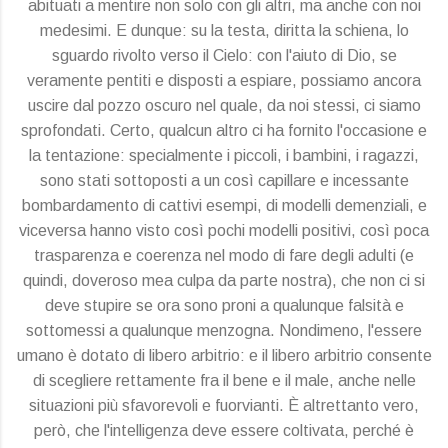
abituati a mentire non solo con gli altri, ma anche con noi
medesimi. E dunque: su la testa, diritta la schiena, lo
sguardo rivolto verso il Cielo: con l'aiuto di Dio, se
veramente pentiti e disposti a espiare, possiamo ancora
uscire dal pozzo oscuro nel quale, da noi stessi, ci siamo
sprofondati. Certo, qualcun altro ci ha fornito l'occasione e
la tentazione: specialmente i piccoli, i bambini, i ragazzi,
sono stati sottoposti a un così capillare e incessante
bombardamento di cattivi esempi, di modelli demenziali, e
viceversa hanno visto così pochi modelli positivi, così poca
trasparenza e coerenza nel modo di fare degli adulti (e
quindi, doveroso mea culpa da parte nostra), che non ci si
deve stupire se ora sono proni a qualunque falsità e
sottomessi a qualunque menzogna. Nondimeno, l'essere
umano è dotato di libero arbitrio: e il libero arbitrio consente
di scegliere rettamente fra il bene e il male, anche nelle
situazioni più sfavorevoli e fuorvianti. È altrettanto vero,
però, che l'intelligenza deve essere coltivata, perché è