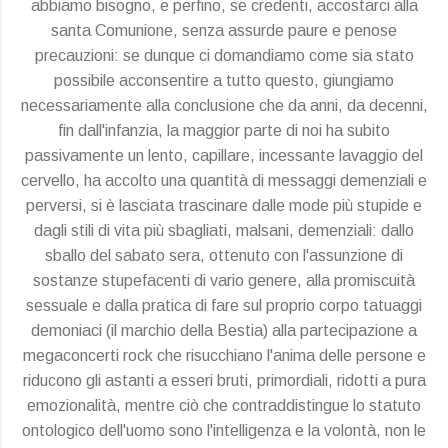
abbiamo bisogno, e perfino, se credenti, accostarci alla
santa Comunione, senza assurde paure e penose
precauzioni: se dunque ci domandiamo come sia stato
possibile acconsentire a tutto questo, giungiamo
necessariamente alla conclusione che da anni, da decenni,
fin dall'infanzia, la maggior parte di noi ha subito
passivamente un lento, capillare, incessante lavaggio del
cervello, ha accolto una quantità di messaggi demenziali e
perversi, si è lasciata trascinare dalle mode più stupide e
dagli stili di vita più sbagliati, malsani, demenziali: dallo
sballo del sabato sera, ottenuto con l'assunzione di
sostanze stupefacenti di vario genere, alla promiscuità
sessuale e dalla pratica di fare sul proprio corpo tatuaggi
demoniaci (il marchio della Bestia) alla partecipazione a
megaconcerti rock che risucchiano l'anima delle persone e
riducono gli astanti a esseri bruti, primordiali, ridotti a pura
emozionalità, mentre ciò che contraddistingue lo statuto
ontologico dell'uomo sono l'intelligenza e la volontà, non le