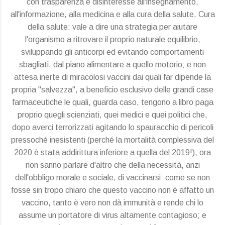
con trasparenza e disinteresse all'insegnamento,
all'informazione, alla medicina e alla cura della salute. Cura
della salute: vale a dire una strategia per aiutare
l'organismo a ritrovare il proprio naturale equilibrio,
sviluppando gli anticorpi ed evitando comportamenti
sbagliati, dal piano alimentare a quello motorio; e non
attesa inerte di miracolosi vaccini dai quali far dipende la
propria "salvezza", a beneficio esclusivo delle grandi case
farmaceutiche le quali, guarda caso, tengono a libro paga
proprio quegli scienziati, quei medici e quei politici che,
dopo averci terrorizzati agitando lo spauracchio di pericoli
pressoché inesistenti (perché la mortalità complessiva del
2020 è stata addirittura inferiore a quella del 2019!), ora
non sanno parlare d'altro che della necessità, anzi
dell'obbligo morale e sociale, di vaccinarsi: come se non
fosse sin tropo chiaro che questo vaccino non è affatto un
vaccino, tanto è vero non dà immunità e rende chi lo
assume un portatore di virus altamente contagioso; e