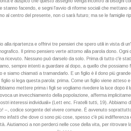
rità e auspico che questo assegno venga incontro ai bisogni conc
 e stanno facendo, e segni l'avvio di riforme sociali che mettano al c
no al centro del presente, non ci sarà futuro; ma se le famiglie rip
 alla ripartenza e offrirvi tre pensieri che spero utili in vista di
emografico. Il primo pensiero verte attorno alla parola dono. Ogni do
a ricevuto. Nessuno può darselo da solo. Prima di tutto c'è sta
diamo, sempre intenti a guardare al dopo, a quello che possiamo 
e siamo chiamati a tramandarlo. E un figlio è il dono più grande 
ni figlio si lega questa parola: prima. Come un figlio viene attes
bbiamo mettere prima i figli se vogliamo rivedere la luce dopo il 
rovoca un invecchiamento della popolazione, afferma implicitamen
ostri interessi individuali» (Lett enc. Fratelli tutti, 19). Abbiamo 
no! –, codice sorgente del vivere comune. È avvenuto soprattutto 
o infatti che dove ci sono più cose, spesso c'è più indifferenza 
. Aiutiamoci a non perderci nelle cose della vita, per ritrovare 