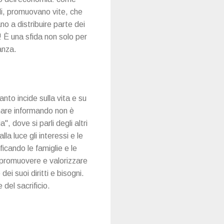
ili, promuovano vite, che
no a distribuire parte dei
e! È una sfida non solo per
anza.
nto incide sulla vita e su
rmare informando non è
, dove si parli degli altri
a luce gli interessi e le
cando le famiglie e le
a promuovere e valorizzare
ei suoi diritti e bisogni.
 del sacrificio.