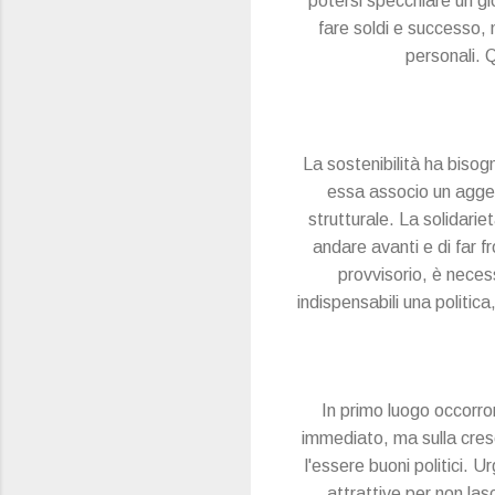
potersi specchiare un gior
fare soldi e successo, 
personali. 
La sostenibilità ha bisog
essa associo un agget
strutturale. La solidari
andare avanti e di far f
provvisorio, è necess
indispensabili una politi
In primo luogo occorron
immediato, ma sulla cresc
l'essere buoni politici. U
attrattive per non la