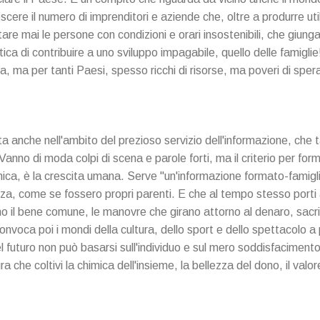
cere il numero di imprenditori e aziende che, oltre a produrre ut
tare mai le persone con condizioni e orari insostenibili, che giunga
'ottica di contribuire a uno sviluppo impagabile, quello delle famigli
alia, ma per tanti Paesi, spesso ricchi di risorse, ma poveri di sper
ta anche nell'ambito del prezioso servizio dell'informazione, che ta
Vanno di moda colpi di scena e parole forti, ma il criterio per fo
ica, è la crescita umana. Serve "un'informazione formato-famiglia"
za, come se fossero propri parenti. E che al tempo stesso porti all
il bene comune, le manovre che girano attorno al denaro, sacrifi
onvoca poi i mondi della cultura, dello sport e dello spettacolo 
el futuro non può basarsi sull'individuo e sul mero soddisfacimento d
a che coltivi la chimica dell'insieme, la bellezza del dono, il valore