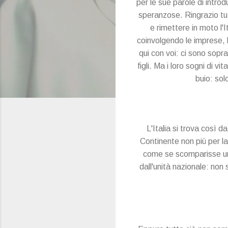
per le sue parole di intro
speranzose. Ringrazio tutt
e rimettere in moto l'I
coinvolgendo le imprese, l
qui con voi: ci sono sopr
figli. Ma i loro sogni di 
buio: sol
L'Italia si trova così d
Continente non più per l
come se scomparisse una
dall'unità nazionale: non