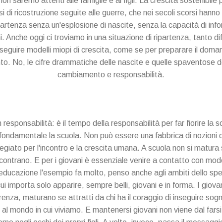
on saremo attenti alle famiglie e ai figli. La crescita sostenibile 
i di ricostruzione seguite alle guerre, che nei secoli scorsi hanno
artenza senza un'esplosione di nascite, senza la capacità di inf
i. Anche oggi ci troviamo in una situazione di ripartenza, tanto dif
eguire modelli miopi di crescita, come se per preparare il doman
to. No, le cifre drammatiche delle nascite e quelle spaventose 
cambiamento e responsabilità.
 responsabilità: è il tempo della responsabilità per far fiorire la so
 fondamentale la scuola. Non può essere una fabbrica di nozioni da
legiato per l'incontro e la crescita umana. A scuola non si matura 
incontrano. E per i giovani è essenziale venire a contatto con modell
l'educazione l'esempio fa molto, penso anche agli ambiti dello spe
ui importa solo apparire, sempre belli, giovani e in forma. I giov
arenza, maturano se attratti da chi ha il coraggio di inseguire sogni
ne al mondo in cui viviamo. E mantenersi giovani non viene dal farsi