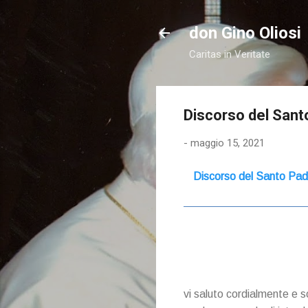
don Gino Oliosi
Caritas in Veritate
Discorso del Sant
-
maggio 15, 2021
Discorso del Santo Padre
vi saluto cordialmente e so