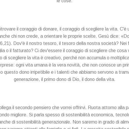
le cose.
ritrovare il coraggio di donare, il coraggio di scegliere la vita. C'
nche chi non crede, a orientare le proprie scelte. Gesù dice: «Dov'
6,21). Dov'è il nostro tesoro, il tesoro della nostra società? Nei f
lia o il fatturato? Ci dev'essere il coraggio di scegliere che cosa 
gio di scegliere la vita è creativo, perché non accumula o moltiplic
 sorprese: ogni vita umana è la vera novità, che non conosce un pri
to questo dono irripetibile e i talenti che abbiamo servono a tram
generazione, il primo dono di Dio, il dono della vita.
lega il secondo pensiero che vorrei offrirvi. Ruota attorno alla pa
ondo migliore. Si parla spesso di sostenibilità economica, tecno
anche di sostenibilità generazionale. Non saremo in grado di alim