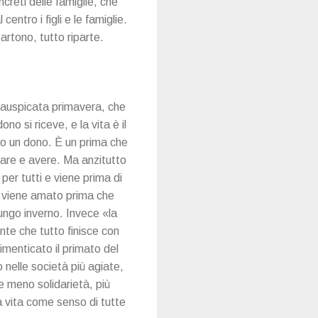
reti delle famiglie, che
entro i figli e le famiglie.
artono, tutto riparte.
 un'auspicata primavera, che
no si riceve, e la vita è il
to un dono. È un prima che
fare e avere. Ma anzitutto
per tutti e viene prima di
o e viene amato prima che
lungo inverno. Invece «la
te che tutto finisce con
dimenticato il primato del
nelle società più agiate,
e meno solidarietà, più
la vita come senso di tutte