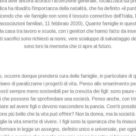
ra aver ancora attirato l'attenzione generale, focalizzata sul pre
a ha ribadito l'importanza della natalità, che ha definito «il punto
endo che «le famiglie non sono il tessuto connettivo dell'Italia, l
ssociazioni familiari, 11 febbraio 2020). Quante famiglie in que
 la casa tra lavoro e scuola, con i genitori che hanno fatto da inse
i sacrifici sono richiesti ai nonni, vere scialuppe di salvataggio d
sono loro la memoria che ci apre al futuro.
o, occorre dunque prendersi cura delle famiglie, in particolare di q
iano di paralizzarne i progetti di vita. Penso allo smarrimento per
costi sempre meno sostenibili per la crescita dei figli: sono paure 
i che possono far sprofondare una società. Penso anche, con tri
ate ad avere figli o devono nascondere la pancia. Com'è possi
ono più bello che la vita può offrire? Non la donna, ma la societ
ie la vita smette di vivere. I figli sono la speranza che fa rina
rasformare in legge un assegno, definito unico e universale, per ogn