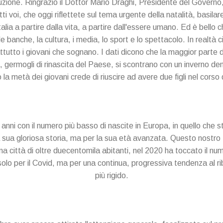
duzione. Ringrazio il Dottor Mario Draghi, Presidente del Governo,
i voi, che oggi riflettete sul tema urgente della natalità, basilar
talia a partire dalla vita, a partire dall'essere umano. Ed è bello 
e banche, la cultura, i media, lo sport e lo spettacolo. In realtà 
attutto i giovani che sognano. I dati dicono che la maggior parte 
vita, germogli di rinascita del Paese, si scontrano con un inverno 
o la metà dei giovani crede di riuscire ad avere due figli nel corso d
a anni con il numero più basso di nascite in Europa, in quello che 
a sua gloriosa storia, ma per la sua età avanzata. Questo nostr
 città di oltre duecentomila abitanti, nel 2020 ha toccato il num
 solo per il Covid, ma per una continua, progressiva tendenza al 
più rigido.