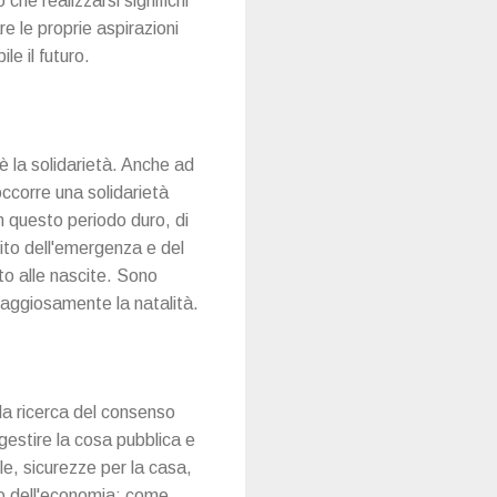
 che realizzarsi significhi
e le proprie aspirazioni
e il futuro.
è la solidarietà. Anche ad
ccorre una solidarietà
n questo periodo duro, di
bito dell'emergenza e del
uto alle nascite. Sono
raggiosamente la natalità.
lla ricerca del consenso
gestire la cosa pubblica e
ile, sicurezze per la casa,
do dell'economia: come