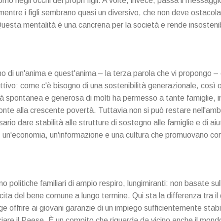
no negli occhi dei propri figli. A volte, invece, passa il messaggio
mentre i figli sembrano quasi un diversivo, che non deve ostacolar
Questa mentalità è una cancrena per la società e rende insostenibil
no di un'anima e quest'anima – la terza parola che vi propongo – 
tivo: come c'è bisogno di una sostenibilità generazionale, così o
età spontanea e generosa di molti ha permesso a tante famiglie, i
ronte alla crescente povertà. Tuttavia non si può restare nell'am
ario dare stabilità alle strutture di sostegno alle famiglie e di ai
ca, un'economia, un'informazione e una cultura che promuovano co
o politiche familiari di ampio respiro, lungimiranti: non basate su
ita del bene comune a lungo termine. Qui sta la differenza tra il 
rge offrire ai giovani garanzie di un impiego sufficientemente stab
sciare il Paese. È un compito che riguarda da vicino anche il mon