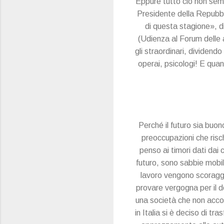
Eppure tutto ciò non semb
Presidente della Repubblic
di questa stagione», dic
(Udienza al Forum delle a
gli straordinari, dividendo
operai, psicologi! E quant
Perché il futuro sia buon
preoccupazioni che risch
penso ai timori dati dai 
futuro, sono sabbie mobil
lavoro vengono scoraggi
provare vergogna per il d
una società che non accogl
in Italia si è deciso di t