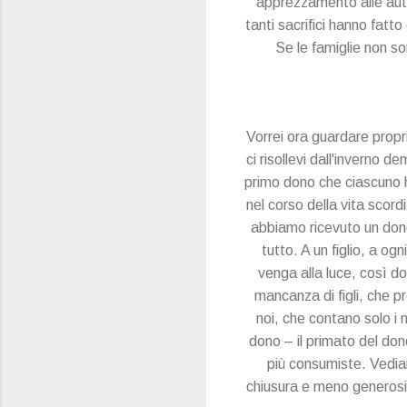
apprezzamento alle auto
tanti sacrifici hanno fatto
Se le famiglie non so
Vorrei ora guardare proprio
ci risollevi dall'inverno d
primo dono che ciascuno h
nel corso della vita scor
abbiamo ricevuto un dono 
tutto. A un figlio, a og
venga alla luce, così do
mancanza di figli, che p
noi, che contano solo i n
dono – il primato del do
più consumiste. Vediam
chiusura e meno generosità