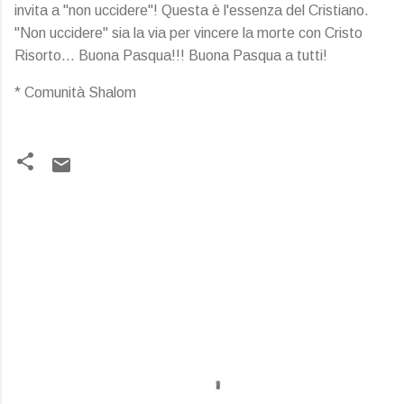
invita a "non uccidere"! Questa è l'essenza del Cristiano.
"Non uccidere" sia la via per vincere la morte con Cristo
Risorto… Buona Pasqua!!! Buona Pasqua a tutti!
* Comunità Shalom
C
o
m
m
e
n
t
i