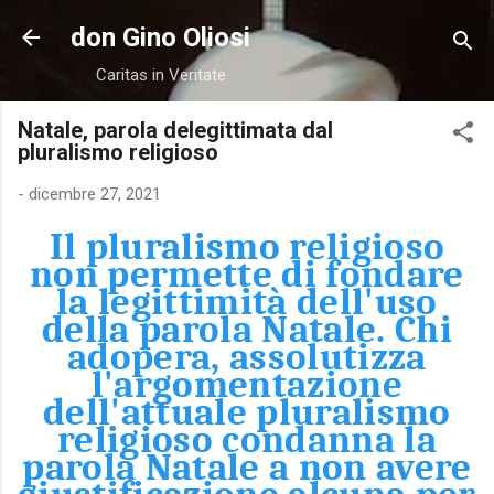
Passa ai contenuti principali
don Gino Oliosi
Caritas in Veritate
Natale, parola delegittimata dal
pluralismo religioso
-
dicembre 27, 2021
Il pluralismo religioso
non permette di fondare
la legittimità dell'uso
della parola Natale. Chi
adopera, assolutizza
l'argomentazione
dell'attuale pluralismo
religioso condanna la
parola Natale a non avere