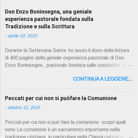
Don Enzo Boninsegna, una geniale
esperienza pastorale fondata sulla
Tradizione e sulla Scrittura
-
aprile 10, 2023
Durante la Settimana Santa ho avuto il dono della lettura
di 400 pagine della geniale esperienza pastorale di Don
Enzo Boninsegna , pastorale fondata sulle costitutive fon ti
della Rivelazione, Tradizi o ne e Scrittura : è la parola di
CONTINUA A LEGGERE...
Dio giunta in continuit à ecclesiale a noi per mezzo di Gesù,
degli Apostoli e dei loro successori . Io don Gino Oliosi v
orrei contribuire ad una lettura non pregiudiziale su don
Peccati per cui non si puòfare la Comunione
Enzo Boninsegna . Per gli ultimi tempi di vita l'ho scelto
-
ottobre 12, 2025
come Confessore. Del suo volume " ERO "CURATO" …
ora son "da curare" pubblico la sua " PRESENTAZIONE"
Peccati per cui non si può fare la comunione: scopri quali
D on Enzo Boninsegna , per ordinazioni Via San Giovanni
sono La comunione è un sacramento importante nella
Pupatoro,16 – 37134 Verona Tel. 045 8201679 – Cell.
tradizione cristiana, in particolare nella Chiesa cattolica.