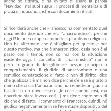
anche se ritirata, e ha evitato di usare la parola
"Navidad" nei suoi auguri. I processi di mentalità e di
prassi si inducono anche con documenti ritirati.
Si ricorderà anche che Francesco ha commentato quel
documento dicendo che era "anacronistico", perché
oggi l'Unione europea ammette il pluralismo religioso.
Non ha affermato che è sbagliato per questo e per
questo motivo, ma che è anacronistico, ossia non è al
passo con i tempi, non collima con la situazione
esistente oggi. Il concetto di "anacronistico" non è
però in grado di delegittimare nessun principio o
comportamento. Il giudizio di anacronismo è una
semplice constatazione di fatto e non di diritto, dice
che qualcosa c'è ma non dice perché c'è e se è giusto o
meno che ci sia. L'anacronismo non emette un giudizio
basato su un dover-essere [le cose stanno così, ma
dovrebbe stare invece così…] ma tiene conto solo di
ciò che è di fatto. Il commento di Francesco, quindi, né
giudica negativamente in sé l'eventuale dispositivo del