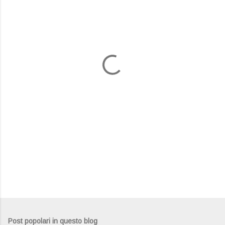
m
e
n
t
i
Post popolari in questo blog