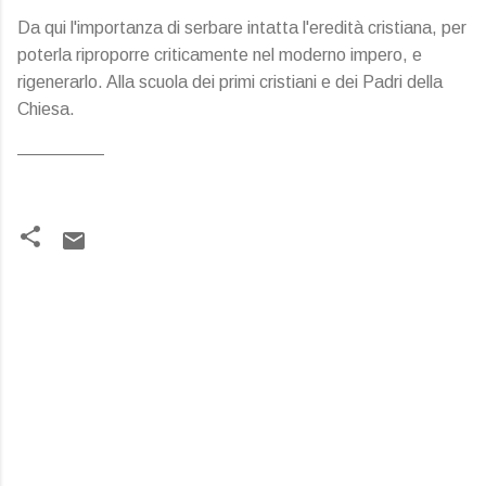
Da qui l'importanza di serbare intatta l'eredità cristiana, per
poterla riproporre criticamente nel moderno impero, e
rigenerarlo. Alla scuola dei primi cristiani e dei Padri della
Chiesa.
—————
C
o
m
m
e
n
t