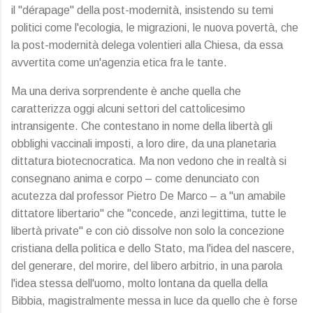
il "dérapage" della post-modernità, insistendo su temi
politici come l'ecologia, le migrazioni, le nuova povertà, che
la post-modernità delega volentieri alla Chiesa, da essa
avvertita come un'agenzia etica fra le tante.
Ma una deriva sorprendente è anche quella che
caratterizza oggi alcuni settori del cattolicesimo
intransigente. Che contestano in nome della libertà gli
obblighi vaccinali imposti, a loro dire, da una planetaria
dittatura biotecnocratica. Ma non vedono che in realtà si
consegnano anima e corpo – come denunciato con
acutezza dal professor Pietro De Marco – a "un amabile
dittatore libertario" che "concede, anzi legittima, tutte le
libertà private" e con ciò dissolve non solo la concezione
cristiana della politica e dello Stato, ma l'idea del nascere,
del generare, del morire, del libero arbitrio, in una parola
l'idea stessa dell'uomo, molto lontana da quella della
Bibbia, magistralmente messa in luce da quello che è forse