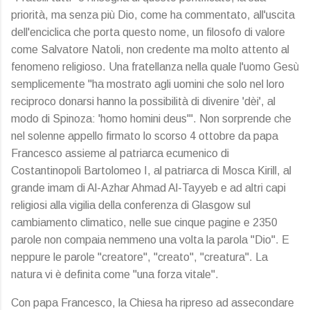
priorità, ma senza più Dio, come ha commentato, all'uscita
dell'enciclica che porta questo nome, un filosofo di valore
come Salvatore Natoli, non credente ma molto attento al
fenomeno religioso. Una fratellanza nella quale l'uomo Gesù
semplicemente "ha mostrato agli uomini che solo nel loro
reciproco donarsi hanno la possibilità di divenire 'dèi', al
modo di Spinoza: 'homo homini deus'". Non sorprende che
nel solenne appello firmato lo scorso 4 ottobre da papa
Francesco assieme al patriarca ecumenico di
Costantinopoli Bartolomeo I, al patriarca di Mosca Kirill, al
grande imam di Al-Azhar Ahmad Al-Tayyeb e ad altri capi
religiosi alla vigilia della conferenza di Glasgow sul
cambiamento climatico, nelle sue cinque pagine e 2350
parole non compaia nemmeno una volta la parola "Dio". E
neppure le parole "creatore", "creato", "creatura". La
natura vi è definita come "una forza vitale".
Con papa Francesco, la Chiesa ha ripreso ad assecondare