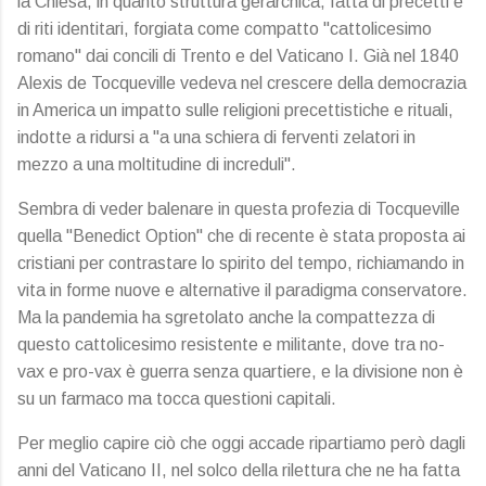
la Chiesa, in quanto struttura gerarchica, fatta di precetti e
di riti identitari, forgiata come compatto "cattolicesimo
romano" dai concili di Trento e del Vaticano I. Già nel 1840
Alexis de Tocqueville vedeva nel crescere della democrazia
in America un impatto sulle religioni precettistiche e rituali,
indotte a ridursi a "a una schiera di ferventi zelatori in
mezzo a una moltitudine di increduli".
Sembra di veder balenare in questa profezia di Tocqueville
quella "Benedict Option" che di recente è stata proposta ai
cristiani per contrastare lo spirito del tempo, richiamando in
vita in forme nuove e alternative il paradigma conservatore.
Ma la pandemia ha sgretolato anche la compattezza di
questo cattolicesimo resistente e militante, dove tra no-
vax e pro-vax è guerra senza quartiere, e la divisione non è
su un farmaco ma tocca questioni capitali.
Per meglio capire ciò che oggi accade ripartiamo però dagli
anni del Vaticano II, nel solco della rilettura che ne ha fatta