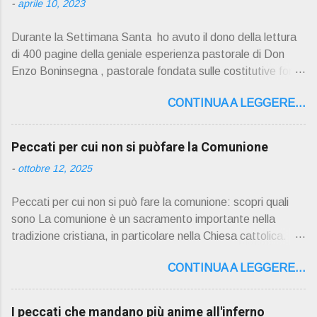
-
aprile 10, 2023
Durante la Settimana Santa ho avuto il dono della lettura
di 400 pagine della geniale esperienza pastorale di Don
Enzo Boninsegna , pastorale fondata sulle costitutive fon ti
della Rivelazione, Tradizi o ne e Scrittura : è la parola di
CONTINUA A LEGGERE...
Dio giunta in continuit à ecclesiale a noi per mezzo di Gesù,
degli Apostoli e dei loro successori . Io don Gino Oliosi v
orrei contribuire ad una lettura non pregiudiziale su don
Peccati per cui non si puòfare la Comunione
Enzo Boninsegna . Per gli ultimi tempi di vita l'ho scelto
-
ottobre 12, 2025
come Confessore. Del suo volume " ERO "CURATO" …
ora son "da curare" pubblico la sua " PRESENTAZIONE"
Peccati per cui non si può fare la comunione: scopri quali
D on Enzo Boninsegna , per ordinazioni Via San Giovanni
sono La comunione è un sacramento importante nella
Pupatoro,16 – 37134 Verona Tel. 045 8201679 – Cell.
tradizione cristiana, in particolare nella Chiesa cattolica.
338990 8824 PRESENTAZIONE R icordo che qualche
Durante la comunione, i fedeli ricevono il corpo e il sangue
secolo fa … "secolo" fa, da giovane prete, ho letto un
CONTINUA A LEGGERE...
di Cristo sotto forma di pane e vino consacrati. Tuttavia, ci
bellissimo libro di Georges Bernanos , " DIARIO DI UN
sono alcuni peccati che impediscono ai fedeli di partecipare
CURATO DI CAMPAGNA ". È ispira...
alla comunione. Questi peccati sono considerati gravi o
I peccati che mandano più anime all'inferno