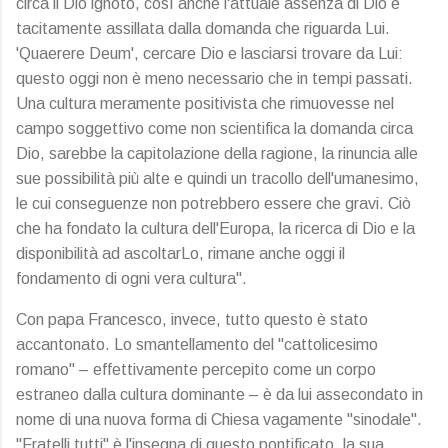
circa il Dio ignoto, così anche l'attuale assenza di Dio è
tacitamente assillata dalla domanda che riguarda Lui.
'Quaerere Deum', cercare Dio e lasciarsi trovare da Lui:
questo oggi non è meno necessario che in tempi passati.
Una cultura meramente positivista che rimuovesse nel
campo soggettivo come non scientifica la domanda circa
Dio, sarebbe la capitolazione della ragione, la rinuncia alle
sue possibilità più alte e quindi un tracollo dell'umanesimo,
le cui conseguenze non potrebbero essere che gravi. Ciò
che ha fondato la cultura dell'Europa, la ricerca di Dio e la
disponibilità ad ascoltarLo, rimane anche oggi il
fondamento di ogni vera cultura".
Con papa Francesco, invece, tutto questo è stato
accantonato. Lo smantellamento del "cattolicesimo
romano" – effettivamente percepito come un corpo
estraneo dalla cultura dominante – è da lui assecondato in
nome di una nuova forma di Chiesa vagamente "sinodale".
"Fratelli tutti" è l'insegna di questo pontificato, la sua