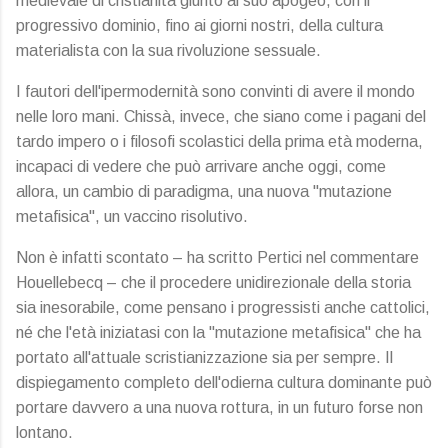
medievale di cristianità giunto al suo apogeo, con il
progressivo dominio, fino ai giorni nostri, della cultura
materialista con la sua rivoluzione sessuale.
I fautori dell'ipermodernità sono convinti di avere il mondo
nelle loro mani. Chissà, invece, che siano come i pagani del
tardo impero o i filosofi scolastici della prima età moderna,
incapaci di vedere che può arrivare anche oggi, come
allora, un cambio di paradigma, una nuova "mutazione
metafisica", un vaccino risolutivo.
Non è infatti scontato – ha scritto Pertici nel commentare
Houellebecq – che il procedere unidirezionale della storia
sia inesorabile, come pensano i progressisti anche cattolici,
né che l'età iniziatasi con la "mutazione metafisica" che ha
portato all'attuale scristianizzazione sia per sempre. Il
dispiegamento completo dell'odierna cultura dominante può
portare davvero a una nuova rottura, in un futuro forse non
lontano.