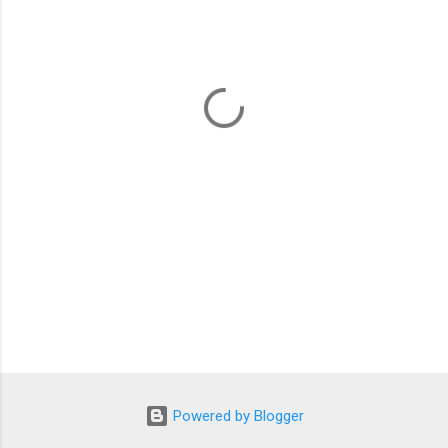
e
n
t
i
Powered by Blogger