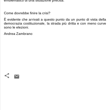
emblematico di una situazione precisa.
Come dovrebbe finire la crisi?
È evidente che arrivati a questo punto da un punto di vista della
democrazia costituzionale, la strada più dritta e con meno curve
sono le elezioni.
Andrea Zambrano
C
o
m
m