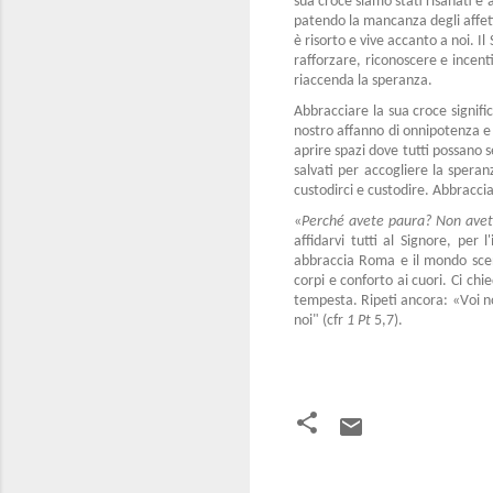
sua croce siamo stati risanati e
patendo la mancanza degli affett
è risorto e vive accanto a noi. I
rafforzare, riconoscere e incent
riaccenda la speranza.
Abbracciare la sua croce signif
nostro affanno di onnipotenza e d
aprire spazi dove tutti possano s
salvati per accogliere la speran
custodirci e custodire. Abbraccia
«
Perché avete paura? Non avet
affidarvi tutti al Signore, pe
abbraccia Roma e il mondo scend
corpi e conforto ai cuori. Ci chi
tempesta. Ripeti ancora: «Voi n
noi" (cfr
1 Pt
5,7).
C