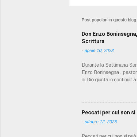
Post popolari in questo blog
Don Enzo Boninsegna, 
Scrittura
-
aprile 10, 2023
Durante la Settimana Sant
Enzo Boninsegna , pastoral
di Dio giunta in continuit 
Oliosi v orrei contribuire
scelto come Confessore.
PRESENTAZIONE" D on En
045 8201679 – Cell. 33
Peccati per cui non s
prete, ho letto un belli
-
ottobre 12, 2025
Peccati per cui non si pu