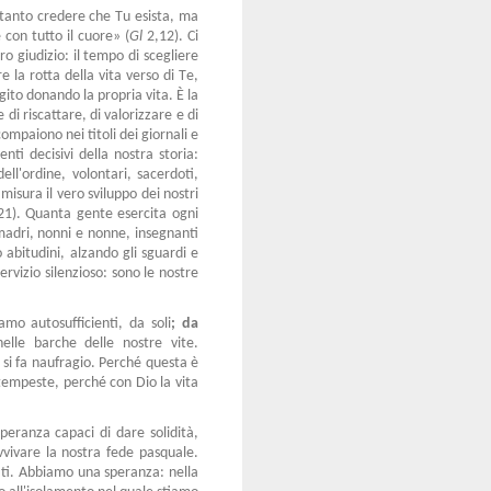
è tanto credere che Tu esista, ma
 con tutto il cuore» (
Gl
2,12). Ci
ro giudizio: il tempo di scegliere
 la rotta della vita verso di Te,
gito donando la propria vita. È la
di riscattare, di valorizzare e di
paiono nei titoli dei giornali e
ti decisivi della nostra storia:
ell'ordine, volontari, sacerdoti,
misura il vero sviluppo dei nostri
1). Quanta gente esercita ogni
madri, nonni e nonne, insegnanti
 abitudini, alzando gli sguardi e
rvizio silenzioso: sono le nostre
amo autosufficienti, da soli
; da
elle barche delle nostre vite.
si fa naufragio. Perché questa è
e tempeste, perché con Dio la vita
speranza capaci di dare solidità,
avvivare la nostra fede pasquale.
ati. Abbiamo una speranza: nella