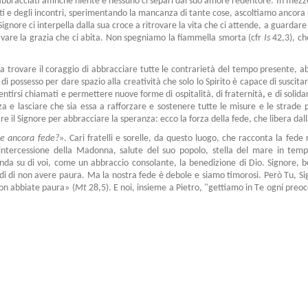
 abbracciati affinché niente e nessuno ci separi dal suo amore redentore. In mezz
i e degli incontri, sperimentando la mancanza di tante cose, ascoltiamo ancora u
l Signore ci interpella dalla sua croce a ritrovare la vita che ci attende, a guardar
ivare la grazia che ci abita. Non spegniamo la fiammella smorta (cfr
Is
42,3), ch
ica trovare il coraggio di abbracciare tutte le contrarietà del tempo presente
i possesso per dare spazio alla creatività che solo lo Spirito è capace di suscitare
entirsi chiamati e permettere nuove forme di ospitalità, di fraternità
,
e di solida
za e lasciare che sia essa a rafforzare e sostenere tutte le misure e le strade p
re il Signore per abbracciare la speranza: ecco la forza della fede, che libera da
e ancora fede?
». Cari fratelli e sorelle, da questo luogo, che racconta la fede 
r l'intercessione della Madonna, salute del suo popolo, stella del mare in te
a su di voi, come un abbraccio consolante, la benedizione di Dio. Signore, b
edi di non avere paura. Ma la nostra fede è debole e siamo timorosi. Però Tu, Sig
on abbiate paura» (
Mt
28,5). E noi, insieme a Pietro, "gettiamo in Te ogni preo