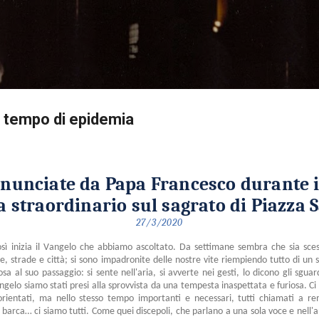
Passa ai contenuti principali
n tempo di epidemia
onunciate da Papa Francesco durante 
 straordinario sul sagrato di Piazza 
27/3/2020
sì inizia il Vangelo che abbiamo ascoltato. Da settimane sembra che sia scesa
strade e città; si sono impadronite delle nostre vite riempiendo tutto di un s
a al suo passaggio: si sente nell'aria, si avverte nei gesti, lo dicono gli sguar
ngelo siamo stati presi alla sprovvista da una tempesta inaspettata e furiosa. Ci 
isorientati, ma nello stesso tempo importanti e necessari, tutti chiamati a re
 barca… ci siamo tutti. Come quei discepoli, che parlano a una sola voce e nell