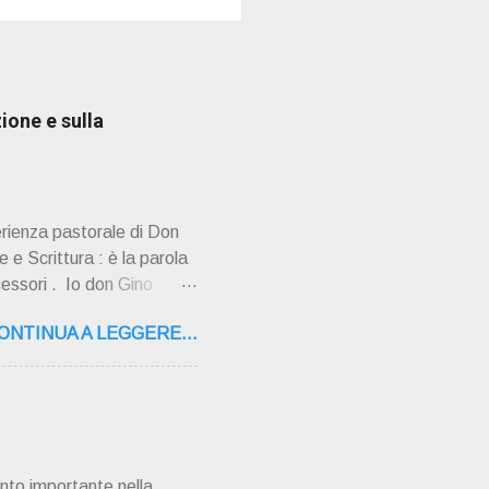
ione e sulla
erienza pastorale di Don
 e Scrittura : è la parola
cessori . Io don Gino
ultimi tempi di vita l'ho
ONTINUA A LEGGERE...
o la sua "
,16 – 37134 Verona Tel.
"secolo" fa, da giovane
AMPAGNA ". È ispira...
nto importante nella