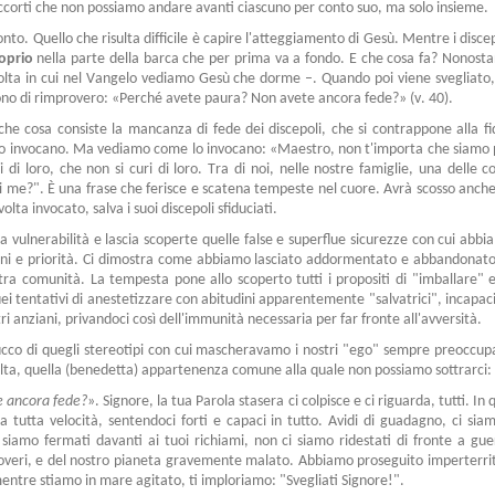
 accorti che non possiamo andare avanti ciascuno per conto suo, ma solo insieme.
conto. Quello che risulta difficile è capire l'atteggiamento di Gesù. Mentre i dis
oprio
nella parte della barca che per prima va a fondo. E che cosa fa? Nonost
 volta in cui nel Vangelo vediamo Gesù che dorme –. Quando poi viene svegliato,
n tono di rimprovero: «Perché avete paura? Non avete ancora fede?» (v.
40).
e cosa consiste la mancanza di fede dei discepoli, che si contrappone alla f
ti lo invocano. Ma vediamo come lo invocano: «Maestro, non t'importa che siamo 
 di loro, che non si curi di loro. Tra di noi, nelle nostre famiglie, una delle
i me?". È una frase che ferisce e scatena tempeste nel cuore. Avrà scosso anch
volta invocato, salva i suoi discepoli sfiduciati.
vulnerabilità e lascia scoperte quelle false e superflue sicurezze con cui abbi
udini e priorità. Ci dimostra come abbiamo lasciato addormentato e abbandonato
ostra comunità. La tempesta pone allo scoperto tutti i propositi di "imballare" 
quei tentativi di anestetizzare con abitudini apparentemente "salvatrici", incapaci 
i anziani, privandoci così dell'immunità necessaria per far fronte all'avversità.
ucco di quegli stereotipi con cui mascheravamo i nostri "ego" sempre preoccup
lta, quella (benedetta) appartenenza comune alla quale non possiamo sottrarci: 
e ancora fede?
». Signore, la tua Parola stasera ci colpisce e ci riguarda, tutti. 
a tutta velocità, sentendoci forti e capaci in tutto. Avidi di guadagno, ci siam
 siamo fermati davanti ai tuoi richiami, non ci siamo ridestati di fronte a gue
poveri, e del nostro pianeta gravemente malato. Abbiamo proseguito imperterr
ntre stiamo in mare agitato, ti imploriamo: "Svegliati Signore!".