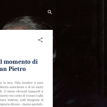
il momento di
San Pietro
 la sera. Fitte tenebre si sono
ilenzio assordante e di un vuoto
di. Ci siamo ritrovati impauriti e
siamo resi conto di trovarci sulla
mare insieme, tutti bisognosi di
'angoscia dicono: «Siamo perduti»