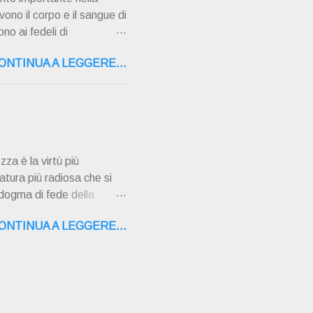
vono il corpo e il sangue di
no ai fedeli di
 pentimento e la
ONTINUA A LEGGERE...
ati gravi o mortali
i sono azioni che vanno
i gravi perché danneggiano
ara dalla grazia di Dio e
nsegn...
zza è la virtù più
atura più radiosa che si
 dogma di fede della
ù ad opera dello Spirito
ONTINUA A LEGGERE...
no l'Immacolata di uno
i, nella Chiesa, alla Beata
ta terra a vivere solo di
ono ancora dei mentecatti,