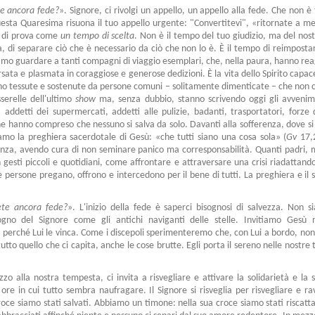
e ancora fede?
». Signore, ci rivolgi un appello, un appello alla fede. Che non 
questa Quaresima risuona il tuo appello urgente: "Convertitevi", «ritornate a me
o di prova come
un tempo di scelta
. Non è il tempo del tuo giudizio, ma del nost
 di separare ciò che è necessario da ciò che non lo è. È il tempo di reimpostare
siamo guardare a tanti compagni di viaggio esemplari, che, nella paura, hanno rea
rsata e plasmata in coraggiose e generose dedizioni. È la vita dello Spirito capace 
no tessute e sostenute da persone comuni – solitamente dimenticate – che non com
sserelle dell'ultimo
show
ma, senza dubbio, stanno scrivendo oggi gli avvenimen
, addetti dei supermercati, addetti alle pulizie, badanti, trasportatori, forze d
che hanno compreso che nessuno si salva da solo. Davanti alla sofferenza, dove si 
mo la preghiera sacerdotale di Gesù: «che tutti siano una cosa sola» (
Gv
17,2
nza, avendo cura di non seminare panico ma corresponsabilità. Quanti padri, 
gesti piccoli e quotidiani, come affrontare e attraversare una crisi riadattando
persone pregano, offrono e intercedono per il bene di tutti. La preghiera e il se
te ancora fede?
». L'inizio della fede è saperci bisognosi di salvezza. Non si
no del Signore come gli antichi naviganti delle stelle. Invitiamo Gesù n
 perché Lui le vinca. Come i discepoli sperimenteremo che, con Lui a bordo, non 
tutto quello che ci capita, anche le cose brutte. Egli porta il sereno nelle nostr
ezzo alla nostra tempesta, ci invita a risvegliare e attivare la solidarietà e la 
ore in cui tutto sembra naufragare. Il Signore si risveglia per risvegliare e r
oce siamo stati salvati. Abbiamo un timone: nella sua croce siamo stati riscatt