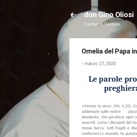
don Gino Oliosi
Caritas in Veritate
Omelia del Papa i
-
marzo 27, 2020
Le parole pr
preghiera
«Venuta la sera» (
Mc
4,35). Co
addensate sulle nostre piazze, 
desolante, che paralizza ogni cos
smarriti. Come i discepoli del Va
stessa barca, tutti fragili e d
confortarci a vicenda. Su questa