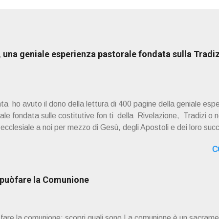
una geniale esperienza pastorale fondata sulla Tradiz
a ho avuto il dono della lettura di 400 pagine della geniale esp
e fondata sulle costitutive fon ti della Rivelazione, Tradizi o ne
à ecclesiale a noi per mezzo di Gesù, degli Apostoli e dei loro suc
 ad una lettura non pregiudiziale su don Enzo Boninsegna . Per gli 
C
 Del suo volume " ERO "CURATO" …ora son "da curare" pubblic
zo Boninsegna , per ordinazioni Via San Giovanni Pupatoro
8990 8824 PRESENTAZIONE R icordo che qualche secolo fa … 
i puòfare la Comunione
ssimo libro di Georges Bernanos , " DIARIO DI UN CURATO DI C
ò fare la comunione: scopri quali sono La comunione è un sacrame