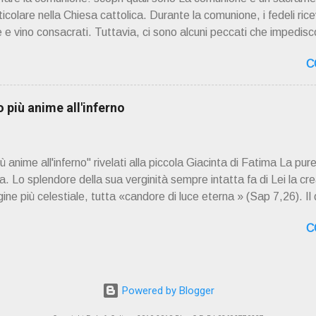
rticolare nella Chiesa cattolica. Durante la comunione, i fedeli rice
 e vino consacrati. Tuttavia, ci sono alcuni peccati che impedisco
. Questi peccati sono considerati gravi o mortali e richiedono il
C
r ricevere la comunione nuovamente. 📖 Indice dei contenuti Pecc
Frode Occultismo Peccati gravi o mortali I peccati gravi o mortal
Dio in modo grave e deliberato. Questi peccati sono considerat
più anime all'inferno
 gli altri. Quando una persona commette un peccato grave, si sep
mente alla vita sacramentale della Chiesa. La Chiesa cattolica i
anime all'inferno" rivelati alla piccola Giacinta di Fatima La pure
 Lo splendore della sua verginità sempre intatta fa di Lei la cre
ne più celestiale, tutta «candore di luce eterna » (Sap 7,26). Il
a Santissima, il dogma di fede della concezione verginale di Ges
C
ella Maternità verginale della Madonna: questi tre dogmi investo
 cieli dei cieli non possono contenere» (1Re 8,27). E lungo i secol
le schiere angeliche delle vergini che hanno cominciato già da ques
lo» (Ap 14,4) nel tempo e nell'eternità. E se ci sono stati e ci s
Powered by Blogger
 ombre del...