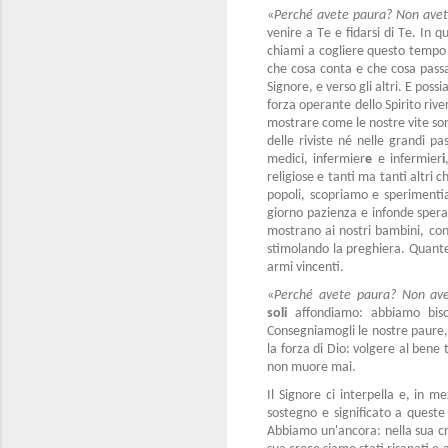
«
Perché avete paura? Non avet
venire a Te e fidarsi di Te. In 
chiami a cogliere questo temp
che cosa conta e che cosa passa,
Signore, e verso gli altri. E pos
forza operante dello Spirito rive
mostrare come le nostre vite so
delle riviste né nelle grandi pa
medici, infermier
e
e infermier
i
religiose e tanti ma tanti altri 
popoli, scopriamo e sperimentia
giorno pazienza e infonde spera
mostrano ai nostri bambini, con 
stimolando la preghiera. Quante 
armi vincenti.
«
Perché avete paura? Non ave
soli
affondiamo: abbiamo bisog
Consegniamogli le nostre paure,
la forza di Dio: volgere al bene 
non muore mai.
Il Signore ci interpella e, in m
sostegno e significato a queste 
Abbiamo un'ancora: nella sua cr