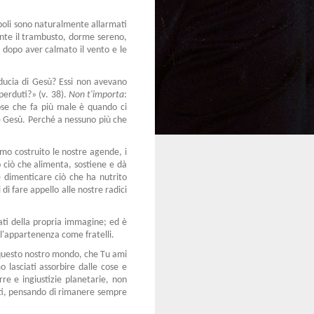
cepoli sono naturalmente allarmati
ante il trambusto, dorme sereno,
 dopo aver calmato il vento e le
iducia di Gesù? Essi non avevano
perduti?» (v. 38).
Non t'importa
:
 cose che fa più male è quando ci
e Gesù. Perché a nessuno più che
amo costruito le nostre agende, i
 ciò che alimenta, sostiene e dà
e dimenticare ciò che ha nutrito
di fare appello alle nostre radici
ati della propria immagine; ed è
l'appartenenza come fratelli.
In questo nostro mondo, che Tu ami
o lasciati assorbire dalle cose e
rre e ingiustizie planetarie, non
iti, pensando di rimanere sempre