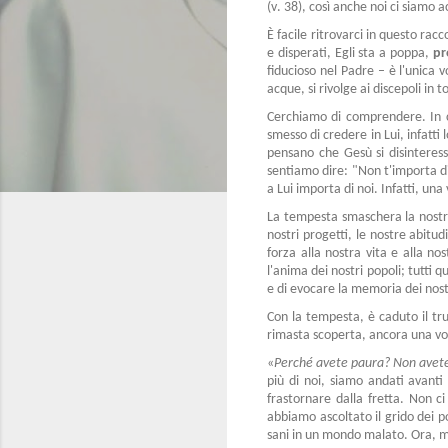
(v. 38), così anche noi ci siamo
È facile ritrovarci in questo rac
e disperati, Egli sta a poppa,
pr
fiducioso nel Padre – è l'unica
acque, si rivolge ai discepoli i
Cerchiamo di comprendere. In ch
smesso di credere in Lui, infat
pensano che Gesù si disinteressi
sentiamo dire: "Non t'importa d
a Lui importa di noi. Infatti, una 
La tempesta smaschera la nostra 
nostri progetti, le nostre abit
forza alla nostra vita e alla n
l'anima dei nostri popoli; tutti 
e di evocare la memoria dei nostr
Con la tempesta, è caduto il tr
rimasta scoperta, ancora una vo
«
Perché avete paura? Non avet
più di noi, siamo andati avanti 
frastornare dalla fretta. Non ci
abbiamo ascoltato il grido dei 
sani in un mondo malato. Ora, me