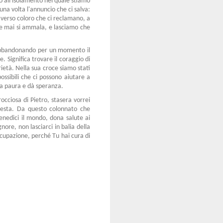
o all'isolamento nel quale stiamo
na volta l'annuncio che ci salva:
e verso coloro che ci reclamano, a
e mai si ammala, e lasciamo che
, abbandonando per un momento il
. Significa trovare il coraggio di
rietà. Nella sua croce siamo stati
ossibili che ci possono aiutare a
lla paura e dà speranza.
rocciosa di Pietro, stasera vorrei
mpesta. Da questo colonnato che
enedici il mondo, dona salute ai
nore, non lasciarci in balia della
ccupazione, perché Tu hai cura di