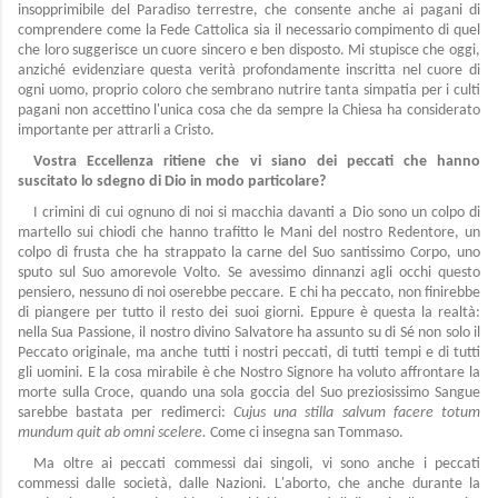
insopprimibile del Paradiso terrestre, che consente anche ai pagani di
comprendere come la Fede Cattolica sia il necessario compimento di quel
che loro suggerisce un cuore sincero e ben disposto. Mi stupisce che oggi,
anziché evidenziare questa verità profondamente inscritta nel cuore di
ogni uomo, proprio coloro che sembrano nutrire tanta simpatia per i culti
pagani non accettino l'unica cosa che da sempre la Chiesa ha considerato
importante per attrarli a Cristo.
Vostra Eccellenza ritiene che vi siano dei peccati che hanno
suscitato lo sdegno di Dio in modo particolare?
I crimini di cui ognuno di noi si macchia davanti a Dio sono un colpo di
martello sui chiodi che hanno trafitto le Mani del nostro Redentore, un
colpo di frusta che ha strappato la carne del Suo santissimo Corpo, uno
sputo sul Suo amorevole Volto. Se avessimo dinnanzi agli occhi questo
pensiero, nessuno di noi oserebbe peccare. E chi ha peccato, non finirebbe
di piangere per tutto il resto dei suoi giorni. Eppure è questa la realtà:
nella Sua Passione, il nostro divino Salvatore ha assunto su di Sé non solo il
Peccato originale, ma anche tutti i nostri peccati, di tutti tempi e di tutti
gli uomini. E la cosa mirabile è che Nostro Signore ha voluto affrontare la
morte sulla Croce, quando una sola goccia del Suo preziosissimo Sangue
sarebbe bastata per redimerci:
Cujus una stilla salvum facere totum
mundum quit ab omni scelere.
Come ci insegna san Tommaso.
Ma oltre ai peccati commessi dai singoli, vi sono anche i peccati
commessi dalle società, dalle Nazioni. L'aborto, che anche durante la