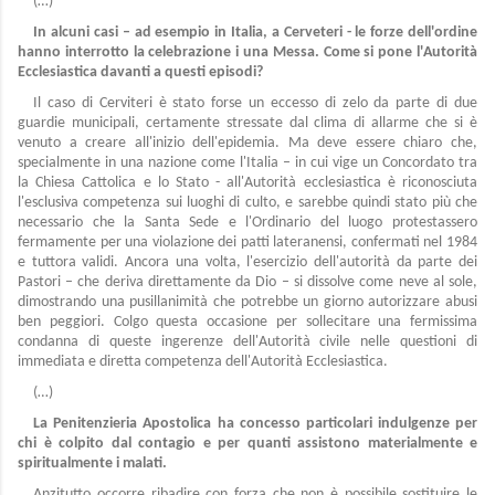
(…)
In alcuni casi – ad esempio in Italia, a Cerveteri - le forze dell'ordine
hanno interrotto la celebrazione i una Messa. Come si pone l'Autorità
Ecclesiastica davanti a questi episodi?
Il caso di Cerviteri è stato forse un eccesso di zelo da parte di due
guardie municipali, certamente stressate dal clima di allarme che si è
venuto a creare all'inizio dell'epidemia. Ma deve essere chiaro che,
specialmente in una nazione come l'Italia – in cui vige un Concordato tra
la Chiesa Cattolica e lo Stato - all'Autorità ecclesiastica è riconosciuta
l'esclusiva competenza sui luoghi di culto, e sarebbe quindi stato più che
necessario che la Santa Sede e l'Ordinario del luogo protestassero
fermamente per una violazione dei patti lateranensi, confermati nel 1984
e tuttora validi. Ancora una volta, l'esercizio dell'autorità da parte dei
Pastori – che deriva direttamente da Dio – si dissolve come neve al sole,
dimostrando una pusillanimità che potrebbe un giorno autorizzare abusi
ben peggiori. Colgo questa occasione per sollecitare una fermissima
condanna di queste ingerenze dell'Autorità civile nelle questioni di
immediata e diretta competenza dell'Autorità Ecclesiastica.
(…)
La Penitenzieria Apostolica ha concesso particolari indulgenze per
chi è colpito dal contagio e per quanti assistono materialmente e
spiritualmente i malati.
Anzitutto occorre ribadire con forza che non è possibile sostituire le