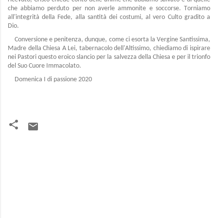
che abbiamo perduto per non averle ammonite e soccorse. Torniamo
all'integrità della Fede, alla santità dei costumi, al vero Culto gradito a
Dio.
Conversione e penitenza, dunque, come ci esorta la Vergine Santissima,
Madre della Chiesa A Lei, tabernacolo dell'Altissimo, chiediamo di ispirare
nei Pastori questo eroico slancio per la salvezza della Chiesa e per il trionfo
del Suo Cuore Immacolato.
Domenica I di passione 2020
C
o
m
m
e