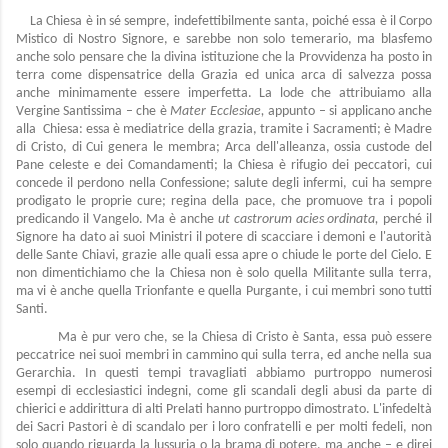
La Chiesa è in sé sempre, indefettibilmente santa, poiché essa è il Corpo
Mistico di Nostro Signore, e sarebbe non solo temerario, ma blasfemo
anche solo pensare che la divina istituzione che la Provvidenza ha posto in
terra come dispensatrice della Grazia ed unica arca di salvezza possa
anche minimamente essere imperfetta. La lode che attribuiamo alla
Vergine Santissima – che è
Mater Ecclesiae,
appunto – si applicano anche
alla Chiesa: essa è mediatrice della grazia, tramite i Sacramenti; è Madre
di Cristo, di Cui genera le membra; Arca dell'alleanza, ossia custode del
Pane celeste e dei Comandamenti; la Chiesa è rifugio dei peccatori, cui
concede il perdono nella Confessione; salute degli infermi, cui ha sempre
prodigato le proprie cure; regina della pace, che promuove tra i popoli
predicando il Vangelo. Ma è anche
ut castrorum acies ordinata,
perché il
Signore ha dato ai suoi Ministri il potere di scacciare i demoni e l'autorità
delle Sante Chiavi, grazie alle quali essa apre o chiude le porte del Cielo. E
non dimentichiamo che la Chiesa non è solo quella Militante sulla terra,
ma vi è anche quella Trionfante e quella Purgante, i cui membri sono tutti
Santi.
Ma è pur vero che, se la Chiesa di Cristo è Santa, essa può essere
peccatrice nei suoi membri in cammino qui sulla terra, ed anche nella sua
Gerarchia. In questi tempi travagliati abbiamo purtroppo numerosi
esempi di ecclesiastici indegni, come gli scandali degli abusi da parte di
chierici e addirittura di alti Prelati hanno purtroppo dimostrato. L'infedeltà
dei Sacri Pastori è di scandalo per i loro confratelli e per molti fedeli, non
solo quando riguarda la lussuria o la brama di potere, ma anche – e direi