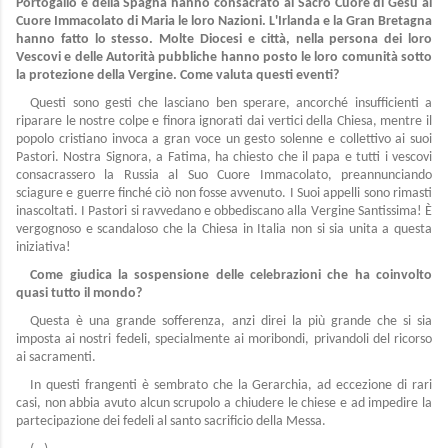
Portogallo e della Spagna hanno consacrato al Sacro Cuore di Gesù al
Cuore Immacolato di Maria le loro Nazioni. L'Irlanda e la Gran Bretagna
hanno fatto lo stesso. Molte Diocesi e città, nella persona dei loro
Vescovi e delle Autorità pubbliche hanno posto le loro comunità sotto
la protezione della Vergine. Come valuta questi eventi?
Questi sono gesti che lasciano ben sperare, ancorché insufficienti a
riparare le nostre colpe e finora ignorati dai vertici della Chiesa, mentre il
popolo cristiano invoca a gran voce un gesto solenne e collettivo ai suoi
Pastori. Nostra Signora, a Fatima, ha chiesto che il papa e tutti i vescovi
consacrassero la Russia al Suo Cuore Immacolato, preannunciando
sciagure e guerre finché ciò non fosse avvenuto. I Suoi appelli sono rimasti
inascoltati. I Pastori si ravvedano e obbediscano alla Vergine Santissima! È
vergognoso e scandaloso che la Chiesa in Italia non si sia unita a questa
iniziativa!
Come giudica la sospensione delle celebrazioni che ha coinvolto
quasi tutto il mondo?
Questa è una grande sofferenza, anzi direi la più grande che si sia
imposta ai nostri fedeli, specialmente ai moribondi, privandoli del ricorso
ai sacramenti.
In questi frangenti è sembrato che la Gerarchia, ad eccezione di rari
casi, non abbia avuto alcun scrupolo a chiudere le chiese e ad impedire la
partecipazione dei fedeli al santo sacrificio della Messa.