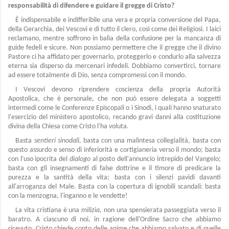
responsabilità di difendere e guidare il gregge di Cristo?
È indispensabile e indifferibile una vera e propria conversione del Papa,
della Gerarchia, dei Vescovi e di tutto il clero, così come dei Religiosi. I laici
reclamano, mentre soffrono in balìa della confusione per la mancanza di
guide fedeli e sicure. Non possiamo permettere che il gregge che il divino
Pastore ci ha affidato per governarlo, proteggerlo e condurlo alla salvezza
eterna sia disperso da mercenari infedeli. Dobbiamo convertirci, tornare
ad essere totalmente di Dio, senza compromessi con il mondo.
I Vescovi devono riprendere coscienza della propria Autorità
Apostolica, che è personale, che non può essere delegata a soggetti
intermedi come le Conferenze Episcopali o i Sinodi, i quali hanno snaturato
l'esercizio del ministero apostolico, recando gravi danni alla costituzione
divina della Chiesa come Cristo l'ha voluta.
Basta
sentieri sinodali,
basta con una malintesa collegialità, basta con
questo assurdo e senso di inferiorità e cortigianeria verso il mondo; basta
con l'uso ipocrita del
dialogo
al posto dell'annuncio intrepido del Vangelo;
basta con gli insegnamenti di false dottrine e il timore di predicare la
purezza e la santità della vita; basta con i silenzi pavidi davanti
all'arroganza del Male. Basta con la copertura di ignobili scandali: basta
con la menzogna, l'inganno e le vendette!
La vita cristiana è una
milizia,
non una spensierata passeggiata verso il
baratro. A ciascuno di noi, in ragione dell'Ordine Sacro che abbiamo
ricevuto, Cristo chiede conto delle anime che abbiamo salvato e di quelle