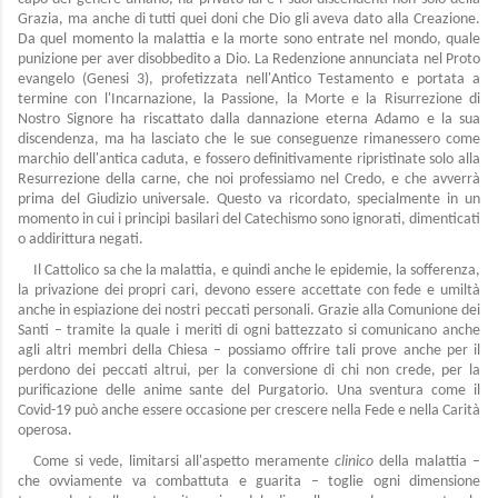
Grazia, ma anche di tutti quei doni che Dio gli aveva dato alla Creazione.
Da quel momento la malattia e la morte sono entrate nel mondo, quale
punizione per aver disobbedito a Dio. La Redenzione annunciata nel Proto
evangelo (Genesi 3), profetizzata nell'Antico Testamento e portata a
termine con l'Incarnazione, la Passione, la Morte e la Risurrezione di
Nostro Signore ha riscattato dalla dannazione eterna Adamo e la sua
discendenza, ma ha lasciato che le sue conseguenze rimanessero come
marchio dell'antica caduta, e fossero definitivamente ripristinate solo alla
Resurrezione della carne, che noi professiamo nel Credo, e che avverrà
prima del Giudizio universale. Questo va ricordato, specialmente in un
momento in cui i principi basilari del Catechismo sono ignorati, dimenticati
o addirittura negati.
Il Cattolico sa che la malattia, e quindi anche le epidemie, la sofferenza,
la privazione dei propri cari, devono essere accettate con fede e umiltà
anche in espiazione dei nostri peccati personali. Grazie alla Comunione dei
Santi – tramite la quale i meriti di ogni battezzato si comunicano anche
agli altri membri della Chiesa – possiamo offrire tali prove anche per il
perdono dei peccati altrui, per la conversione di chi non crede, per la
purificazione delle anime sante del Purgatorio. Una sventura come il
Covid-19 può anche essere occasione per crescere nella Fede e nella Carità
operosa.
Come si vede, limitarsi all'aspetto meramente
clinico
della malattia –
che ovviamente va combattuta e guarita – toglie ogni dimensione