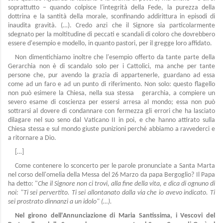
soprattutto – quando colpisce l'integrità della Fede, la purezza della
dottrina e la santità della morale, sconfinando addirittura in episodi di
inaudita gravità. (…). Credo anzi che il Signore sia particolarmente
sdegnato per la moltitudine di peccati e scandali di coloro che dovrebbero
essere d'esempio e modello, in quanto pastori, per il gregge loro affidato.
Non dimentichiamo inoltre che l'esempio offerto da tante parte della
Gerarchia non è di scandalo solo per i Cattolici, ma anche per tante
persone che, pur avendo la grazia di appartenerle, guardano ad essa
come ad un faro e ad un punto di riferimento. Non solo: questo flagello
non può esimere la Chiesa, nella sua stessa gerarchia, a compiere un
severo esame di coscienza per essersi arresa al mondo; essa non può
sottrarsi al dovere di condannare con fermezza gli errori che ha lasciato
dilagare nel suo seno dal Vaticano II in poi, e che hanno attirato sulla
Chiesa stessa e sul mondo giuste punizioni perché abbiamo a ravvederci e
a ritornare a Dio.
[…]
Come contenere lo sconcerto per le parole pronunciate a Santa Marta
nel corso dell'omelia della Messa del 26 Marzo da papa Bergoglio? Il Papa
ha detto: "
Che il Signore non ci trovi, alla fine della vita, e dica di ognuno di
noi: "Ti sei pervertito. Ti sei allontanato dalla via che io avevo indicato. Ti
sei prostrato dinnanzi a un idolo" (…).
Nel girono dell'Annunciazione di Maria Santissima, i Vescovi del