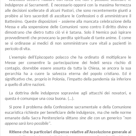
indulgenze ai Sacramenti. È necessario opporsi con la massima fermezza
alle decisioni scellerate di alcuni Pastori, che sono recentemente giunti a
proibire ai loro sacerdoti di ascoltare le Confessioni o di amministrare il
Battesimo. Queste disposizioni – assieme alla mancata celebrazione della
Messa e alla sospensione delle Comunioni -sono contro il diritto divino e
dimostrano che dietro tutto ciò vi è Satana. Solo il Nemico può ispirare
provvedimenti che provocano la perdita spirituale di tante anime. È come
se si ordinasse ai medici di non somministrare cure vitali a pazienti in
pericolo di vita.
L'esempio dell'Episcopato polacco che ha ordinato di moltiplicare le
Messe per consentire la partecipazione dei fedeli senza rischio di
contagio, dovrebbe essere assunta da tutta la Chiesa, se ancora la sua
gerarchia ha a cuore la salvezza eterna del popolo cristiano. Ed è
significativo che, proprio in Polonia, l'impatto della pandemia sia inferiore
a quello di altre nazioni.
La dottrina delle indulgenze sopravvive agli attacchi dei novatori, e
questa è comunque una cosa buona. (…).
Si pone il problema della Confessione sacramentale e della Comunione
eucaristica richieste per beneficiare delle indulgenze, ma che nelle norme
emanate dalla Sacra Penitenzieria slittano
sine die
con un generico
"non
appena sarà loro possibile".
Ritiene che le particolari dispense relative all'Assoluzione generale al