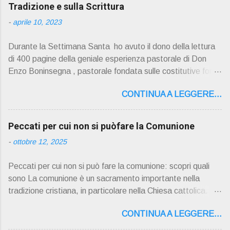
Tradizione e sulla Scrittura
-
aprile 10, 2023
Durante la Settimana Santa ho avuto il dono della lettura
di 400 pagine della geniale esperienza pastorale di Don
Enzo Boninsegna , pastorale fondata sulle costitutive fon ti
della Rivelazione, Tradizi o ne e Scrittura : è la parola di
CONTINUA A LEGGERE...
Dio giunta in continuit à ecclesiale a noi per mezzo di Gesù,
degli Apostoli e dei loro successori . Io don Gino Oliosi v
orrei contribuire ad una lettura non pregiudiziale su don
Peccati per cui non si puòfare la Comunione
Enzo Boninsegna . Per gli ultimi tempi di vita l'ho scelto
-
ottobre 12, 2025
come Confessore. Del suo volume " ERO "CURATO" …
ora son "da curare" pubblico la sua " PRESENTAZIONE"
Peccati per cui non si può fare la comunione: scopri quali
D on Enzo Boninsegna , per ordinazioni Via San Giovanni
sono La comunione è un sacramento importante nella
Pupatoro,16 – 37134 Verona Tel. 045 8201679 – Cell.
tradizione cristiana, in particolare nella Chiesa cattolica.
338990 8824 PRESENTAZIONE R icordo che qualche
Durante la comunione, i fedeli ricevono il corpo e il sangue
secolo fa … "secolo" fa, da giovane prete, ho letto un
CONTINUA A LEGGERE...
di Cristo sotto forma di pane e vino consacrati. Tuttavia, ci
bellissimo libro di Georges Bernanos , " DIARIO DI UN
sono alcuni peccati che impediscono ai fedeli di partecipare