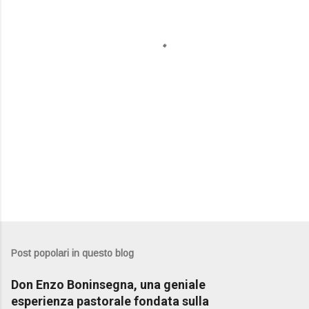
n
t
i
Post popolari in questo blog
Don Enzo Boninsegna, una geniale
esperienza pastorale fondata sulla