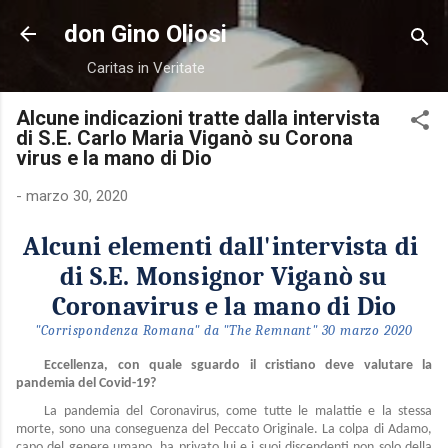
Passa ai contenuti principali
don Gino Oliosi
Caritas in Veritate
Alcune indicazioni tratte dalla intervista
di S.E. Carlo Maria Viganò su Corona
virus e la mano di Dio
-
marzo 30, 2020
Alcuni elementi dall'intervista di
di S.E. Monsignor Viganò su
Coronavirus e la mano di Dio
"Corrispondenza Romana" da "The Remnant" 30 marzo 2020
Eccellenza, con quale sguardo il cristiano deve valutare la
pandemia del Covid-19?
La pandemia del Coronavirus, come tutte le malattie e la stessa
morte, sono una conseguenza del Peccato Originale. La colpa di Adamo,
capo del genere umano, ha privato lui e i suoi discendenti non solo della