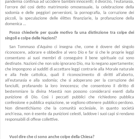
pandemia continua ad uccidere bambini innocenti; il divorzio, l'eutanasia,
l'orrore del cosi detto matrimonio omosessuale, la celebrazione della
sodomia e delle peggiori perversioni, la pornografia, la corruzione dei
piccoli, la speculazione delle élittes finanziarie, la profanazione della
domenica …
Posso chiederle per quale motivo fa una distinzione tra colpe dei
singoli e colpe delle Nazioni?
San Tommaso d'Aquino ci insegna che, come è dovere del singolo
riconoscere, adorare e obbedire al vero Dio e far sì che le proprie leggi
consentano ai suoi membri di conseguire il bene spirituale cui sono
destinate. Nazioni che non solo ignorano Dio, ma lo negano apertamente;
che impongono ai sudditi di accettare leggi contrarie alla Morale naturale
e alla Fede cattolica, quali il riconoscimento di diritti all'aborto,
all'eutanasia e alla sodomia; che si adoperano per la corruzione dei
fanciulli, profanando la loro innocenza; che consentono il diritto di
bestemmiare la divina Maestà non possono considerarsi esenti dalla
punizione di Dio. Così i peccati pubblici che richiedono pubblica
confessione e pubblica espiazione, se vogliono ottenere pubblico perdono.
Non dimentichiamo che la comunità ecclesiale, in quanto società
anch'essa, non è esente da punizioni celesti, laddove i suoi capi si rendano
responsabili di offese collettive.
Vuol dire che ci sono anche colpe della Chiesa?