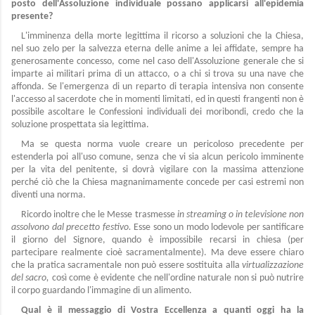
posto dell'Assoluzione individuale possano applicarsi all'epidemia
presente?
L'imminenza della morte legittima il ricorso a soluzioni che la Chiesa,
nel suo zelo per la salvezza eterna delle anime a lei affidate, sempre ha
generosamente concesso, come nel caso dell'Assoluzione generale che si
imparte ai militari prima di un attacco, o a chi si trova su una nave che
affonda. Se l'emergenza di un reparto di terapia intensiva non consente
l'accesso al sacerdote che in momenti limitati, ed in questi frangenti non è
possibile ascoltare le Confessioni individuali dei moribondi, credo che la
soluzione prospettata sia legittima.
Ma se questa norma vuole creare un pericoloso precedente per
estenderla poi all'uso comune, senza che vi sia alcun pericolo imminente
per la vita del penitente, si dovrà vigilare con la massima attenzione
perché ciò che la Chiesa magnanimamente concede per casi estremi non
diventi una norma.
Ricordo inoltre che le Messe trasmesse
in streaming o in televisione non
assolvono dal precetto festivo.
Esse sono un modo lodevole per santificare
il giorno del Signore, quando è impossibile recarsi in chiesa (per
partecipare realmente cioè sacramentalmente). Ma deve essere chiaro
che la pratica sacramentale non può essere sostituita alla
virtualizzazione
del sacro,
così come è evidente che nell'ordine naturale non si può nutrire
il corpo guardando l'immagine di un alimento.
Qual è il messaggio di Vostra Eccellenza a quanti oggi ha la